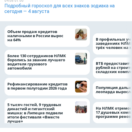
04.08 01:00
Подробный гороскоп для всех знаков зодиака на
сегодня — 4 августа
Объем продаж кредитов
наличными в России вырос
В профильных уч
на 64%
заведениях НЛМК
трёх человек на 
Более 130 сотрудников НЛМК
боролись за звание лучшего
ВТБ предоставит 
водителя грузового
рублей на строит
автомобиля
складских компл
Рефинансирование кредитов
Популяция дальн
в первом полугодии 2026 года
леопарда выросла
5 тысяч гостей, 9 трудовых
На НЛМК отремон
династий и гигантский
17 душевых комп
мишка: в Липецке подвели
программе рено
итоги фестиваля «Вместе
лучше»