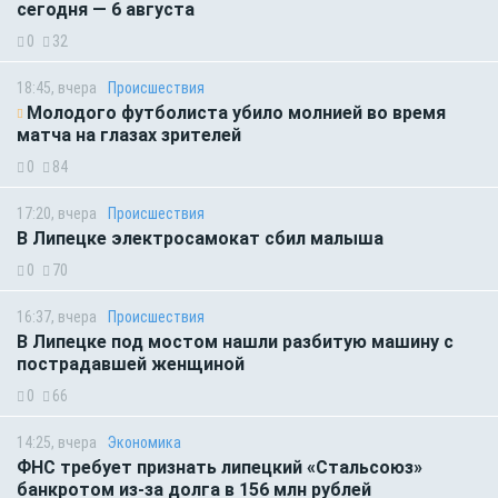
сегодня — 6 августа
0
32
18:45, вчера
Происшествия
Молодого футболиста убило молнией во время
матча на глазах зрителей
0
84
17:20, вчера
Происшествия
В Липецке электросамокат сбил малыша
0
70
16:37, вчера
Происшествия
В Липецке под мостом нашли разбитую машину с
пострадавшей женщиной
0
66
14:25, вчера
Экономика
ФНС требует признать липецкий «Стальсоюз»
банкротом из-за долга в 156 млн рублей