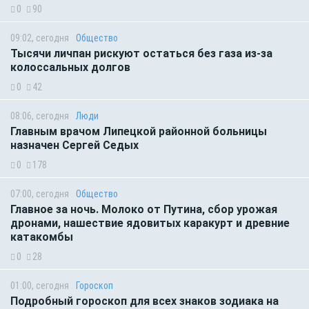
0
90
09:02, сегодня
Общество
Тысячи личпан рискуют остаться без газа из-за
колоссальных долгов
0
42
08:06, сегодня
Люди
Главным врачом Липецкой районной больницы
назначен Сергей Седых
0
178
07:00, сегодня
Общество
Главное за ночь. Молоко от Путина, сбор урожая
дронами, нашествие ядовитых каракурт и древние
катакомбы
0
28
01:00, сегодня
Гороскоп
Подробный гороскоп для всех знаков зодиака на