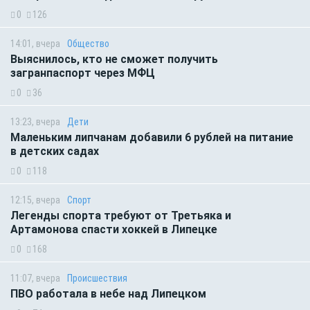
0
126
14:01, вчера
Общество
Выяснилось, кто не сможет получить
загранпаспорт через МФЦ
0
36
13:23, вчера
Дети
Маленьким липчанам добавили 6 рублей на питание
в детских садах
0
118
12:15, вчера
Спорт
Легенды спорта требуют от Третьяка и
Артамонова спасти хоккей в Липецке
0
168
11:07, вчера
Происшествия
ПВО работала в небе над Липецком