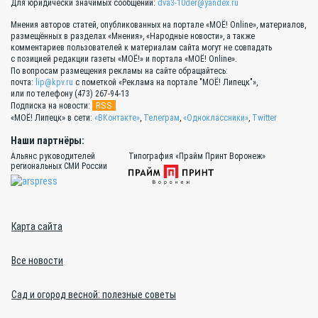
Для юридически значимых сообщений:
dva3-10der@yandex.ru
Мнения авторов статей, опубликованных на портале «МОЁ! Online», материалов,
размещённых в разделах «Мнения», «Народные новости», а также
комментариев пользователей к материалам сайта могут не совпадать
с позицией редакции газеты «МОЁ!» и портала «МОЁ! Online».
По вопросам размещения рекламы на сайте обращайтесь:
почта:
lip@kpv.ru
с пометкой «Реклама на портале "МОЁ! Липецк"»,
или по телефону (473) 267-94-13
RSS
Подписка на новости:
«МОЁ! Липецк» в сети:
«ВКонтакте»
,
Телеграм
,
«Одноклассники»
,
Twitter
Наши партнёры:
Альянс руководителей
Типография «Прайм Принт Воронеж»
региональных СМИ России
Карта сайта
Все новости
Сад и огород весной: полезные советы