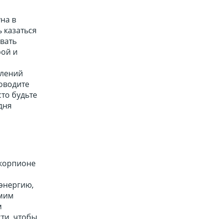
на в
 казаться
вать
рой и
млений
оводите
то будьте
дня
Скорпионе
 энергию,
амим
м
ти, чтобы