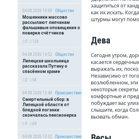
защититься от ханд
04.08.2026 15:00
Общество
как их искать. Ког
Мошенники массово
штурмы могут помоч
рассылают липчанам
фальшивые оповещения о
поверке счётчиков
Дева
0
126
Сегодня утром, доро
04.08.2026 14:52
Общество
Липецкая школьница
касается сердечных
рассказала Путину о
выражать их, поско
спасённом храме
Независимо от того
0
58
возлюбленном, эти 
некоторые секреты 
04.08.2026 13:48
Происшествия
комфортные и пред
Смертельный сбор: в
побуждает вас улиз
Липецкой области от
слышите, когда Сол
бледной поганки
скончалась пенсионерка
вызвать обман.
0
68
Весы
04.08.2026 13:32
Происшествия