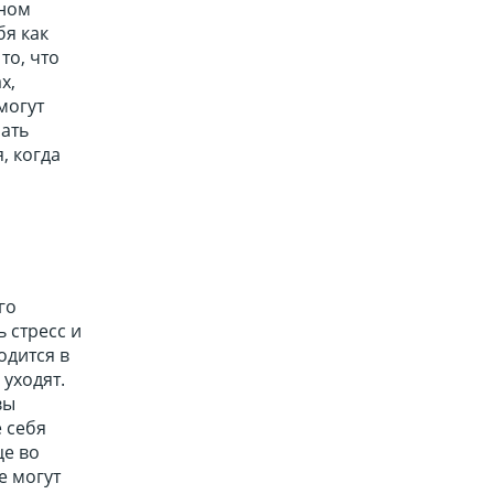
рном
бя как
то, что
х,
могут
чать
, когда
го
 стресс и
одится в
 уходят.
вы
 себя
це во
е могут