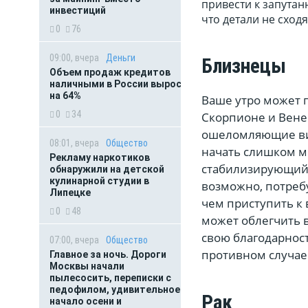
привести к запутан
инвестиций
что детали не сходя
0
76
09:00, вчера
Деньги
Близнецы
Объем продаж кредитов
наличными в России вырос
на 64%
Ваше утро может 
0
34
Скорпионе и Венер
ошеломляющие виб
08:01, вчера
Общество
начать слишком мн
Рекламу наркотиков
стабилизирующий 
обнаружили на детской
кулинарной студии в
возможно, потреб
Липецке
чем приступить к
0
48
может облегчить 
свою благодарност
07:00, вчера
Общество
противном случае 
Главное за ночь. Дороги
Москвы начали
пылесосить, переписки с
педофилом, удивительное
Рак
начало осени и