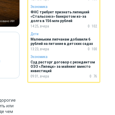
Экономика
ФНС требует признать липецкий
«Стальсоюз» банкротом из-за
долга в 156 млн рублей
ировано ИИ
14:25, вчера
0
102
Дети
Маленьким липчанам добавили 6
рублей на питание в детских садах
13:23, вчера
0
100
Экономика
й
Суд расторг договор с резидентом
ОЭЗ «Липецк» за майнинг вместо
инвестиций
09:01, вчера
0
76
 дорогие
ить или
жде чем