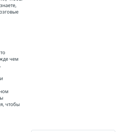
знаете,
мозговые
что
ежде чем
.
ли
рном
вы
ня, чтобы