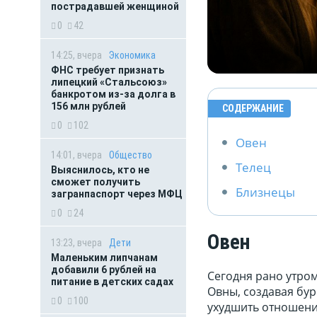
пострадавшей женщиной
0
42
14:25, вчера
Экономика
ФНС требует признать
липецкий «Стальсоюз»
банкротом из-за долга в
156 млн рублей
СОДЕРЖАНИЕ
0
102
Овен
14:01, вчера
Общество
Телец
Выяснилось, кто не
сможет получить
Близнецы
загранпаспорт через МФЦ
0
24
Овен
13:23, вчера
Дети
Маленьким липчанам
добавили 6 рублей на
Сегодня рано утром
питание в детских садах
Овны, создавая бур
0
100
ухудшить отношения