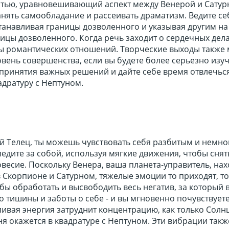
астью, уравновешивающий аспект между Венерой и Сату
нять самообладание и рассеивать драматизм. Ведите се
танавливая границы дозволенного и указывая другим на 
ицы дозволенного. Когда речь заходит о сердечных дела
ы романтических отношений. Творческие выходы также 
вень совершенства, если вы будете более серьезно изу
 принятия важных решений и дайте себе время отвлечься
адратуру с Нептуном.
й Телец, ты можешь чувствовать себя разбитым и немно
дите за собой, используя мягкие движения, чтобы снять
весие. Поскольку Венера, ваша планета-управитель, нах
 Скорпионе и Сатурном, тяжелые эмоции то приходят, то
бы обработать и высвободить весь негатив, за который 
 тишины и заботы о себе - и вы мгновенно почувствуете
ивая энергия затруднит концентрацию, как только Солн
я окажется в квадратуре с Нептуном. Эти вибрации такж