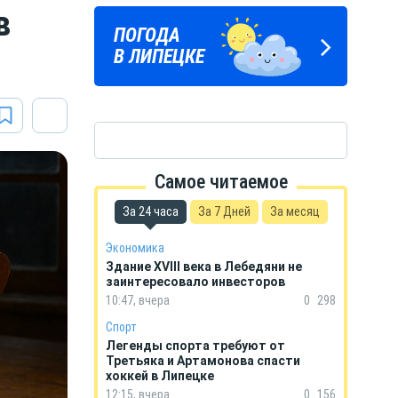
в
ЛИПЕЦКИЕ
ПОГОДА
ГОРОСКОП
РЕАЛИИ
В ЛИПЕЦКЕ
НА КАЖДЫЙ ДЕНЬ
Новости Липецка и области
в Телеграм
Самое читаемое
За 24 часа
За 7 Дней
За месяц
Экономика
Здание XVIII века в Лебедяни не
заинтересовало инвесторов
10:47, вчера
0
298
Спорт
Легенды спорта требуют от
Третьяка и Артамонова спасти
хоккей в Липецке
12:15, вчера
0
156