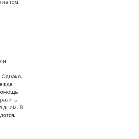
 на том,
или
 Однако,
режде
 помощь
ыразить
я днем. В
уются.