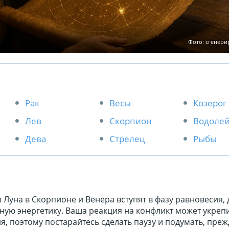
Фото: сгенер
Рак
Весы
Козерог
Лев
Скорпион
Водоле
Дева
Стрелец
Рыбы
 Луна в Скорпионе и Венера вступят в фазу равновесия,
ную энергетику. Ваша реакция на конфликт может укреп
, поэтому постарайтесь сделать паузу и подумать, пре