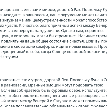
 очарованными своим миром, дорогой Рак. Поскольку Лу
 находятся в равновесии, ваше окружение может начать
е энтузиазма или целеустремленности может способство
х чувств. К счастью, благоприятный аспект между Вене
мочь вам вернуть жажду жизни. Однако вам, вероятно,
цель, к которой вы могли бы стремиться. Наличие стре
повлиять на ваше общее состояние счастья. Если вы пр
мени в своей зоне комфорта, ищите новые вызовы. Прос
едооценивайте себя, когда Солнце во второй половине 
 Нептуном.
траиваться этим утром, дорогой Лев. Поскольку Луна в 
я в равновесии, мрачные эмоции могут подорвать твою
. Если вы собираетесь быть суровым к себе, используйте
 том, чтобы положить конец негативным разговорам с с
ный аспект между Венерой и Сатурном может помочь ва
у. Более последовательно обращайтесь к своей духовнос