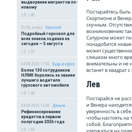
выдворение мигрантов по-
новому
Постарайтесь быть
0
40
Скорпионе и Венера
скучным. Отсутстви
01:00, вчера
Гороскоп
возникновению таки
Подробный гороскоп для
Сатурном может по
всех знаков зодиака на
понадобится новая 
сегодня — 5 августа
может существенно 
0
32
слишком много вре
внимательны и не н
04.08.2026 17:00
Будь в курсе
встанет в квадрат с
Более 130 сотрудников
НЛМК боролись за звание
лучшего водителя
Лев
грузового автомобиля
0
40
Постарайся не расс
и Венера находятс
04.08.2026 15:00
Деньги
уверенность в себе
Рефинансирование
кредитов в первом
чтобы настоять на
полугодии 2026 года
собой. Благоприят
0
50
удержаться на плав