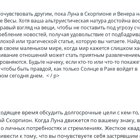
сочувствовать другим, пока Луна в Скорпионе и Венера н
е Весы. Хотя ваша альтруистическая натура достойна во
равый взгляд на вещи, чтобы не поставить под угрозу сч
ребление новостей, получая удовольствие от подбадри
лохой или трагической статье, которую вы читаете. Найд
у в своем маленьком мире, когда мир кажется слишком 
ивание отношений может стать приятным развлечением
ровняются. Будьте начеку, если кто-то или что-то покаже
тобы быть правдой, как только Солнце в Раке войдет в
ном сегодня днем. < / p>
одящее время обсудить долгосрочные цели с кем-то,
гой Скорпион. Когда Луна движется по вашему знаку, в
 о личных потребностях и стремлениях. Жесткое квад
вести к тому, что вы почувствуете себя застрявшим