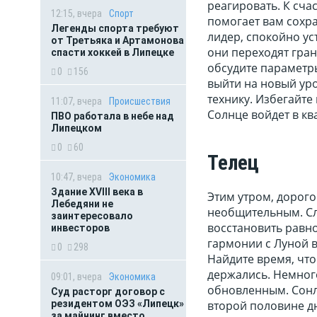
реагировать. К сч
12:15, вчера
Спорт
помогает вам сохра
Легенды спорта требуют
лидер, спокойно ус
от Третьяка и Артамонова
они переходят гран
спасти хоккей в Липецке
обсудите параметр
0
156
выйти на новый уро
технику. Избегайте
11:07, вчера
Происшествия
Солнце войдет в кв
ПВО работала в небе над
Липецком
0
60
Телец
10:47, вчера
Экономика
Здание XVIII века в
Этим утром, дорого
Лебедяни не
необщительным. Сле
заинтересовало
восстановить равно
инвесторов
гармонии с Луной в
0
298
Найдите время, что
держались. Немного
09:01, вчера
Экономика
обновленным. Сонл
Суд расторг договор с
второй половине дн
резидентом ОЭЗ «Липецк»
за майнинг вместо