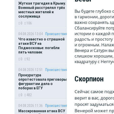
Жуткая трагедия в Крыму.
Военный расстрелял трёх
Вы будете глубоко 
местных жителей и
в гармонии, дороги
сослуживца
важно сохранять зд
0
106
Сбалансируйте пот
истории о каждой п
04.08.2026 13:04
Происшествия
радость и простот
Что известно о страшной
атаке ВСУ на
и огромным. Налаж
Подмосковье: погибли
Венера и Сатурн вы
пять человек
слишком хорошим, ч
0
92
квадратуру с Непту
04.08.2026 12:51
Происшествия
Прокуратура
Скорпион
опротестовала приговоры
фигурантам дела о
поборах в ЕГУ
Сейчас самое подх
0
482
верит в вас, доро
просят задуматься
04.08.2026 11:36
Происшествия
Венерой может при
Массированная атака ВСУ