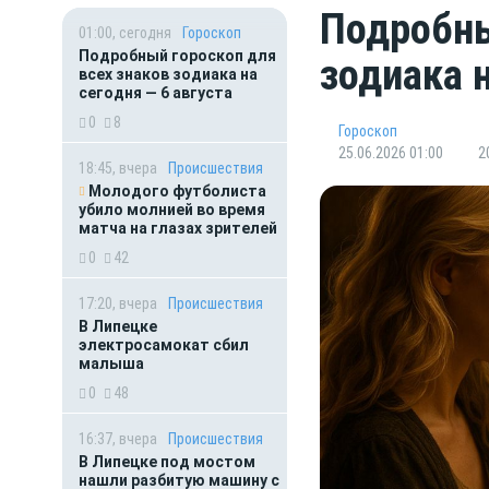
Подробны
01:00, сегодня
Гороскоп
Подробный гороскоп для
зодиака 
всех знаков зодиака на
сегодня — 6 августа
0
8
Гороскоп
25.06.2026 01:00
2
18:45, вчера
Происшествия
Молодого футболиста
убило молнией во время
матча на глазах зрителей
0
42
17:20, вчера
Происшествия
В Липецке
электросамокат сбил
малыша
0
48
16:37, вчера
Происшествия
В Липецке под мостом
нашли разбитую машину с