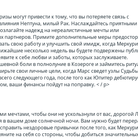
изы могут привести к тому, что вы потеряете связь с
 влияния Нептуна, милый Рак. Наслаждайтесь приятными
возлагайте надежд на нереалистичные мечты или
х партнеров. Примите дополнительные меры предостор
ать свою работу и улучшить свой имидж, когда Меркури
лижайшие несколько недель вы будете подвержены пуб
оявите к себе любви и заботы, которых заслуживаете.
ушевной боли в полнолуние в Козероге и займитесь рит
ширьте свои личные цели, когда Марс сведет узлы Судьбы
 всего следующего года, после того как Юпитер дебютиру
ом, ваши финансы пойдут на поправку. < / p>
ми мечтами, чтобы они не ускользнули от вас, дорогой Л
я в вашем доме солнечной ночи. Вам нужно будет перер
справить нездоровые привычки после того, как Меркури
яните на себя со стороны, чтобы добиться значительны