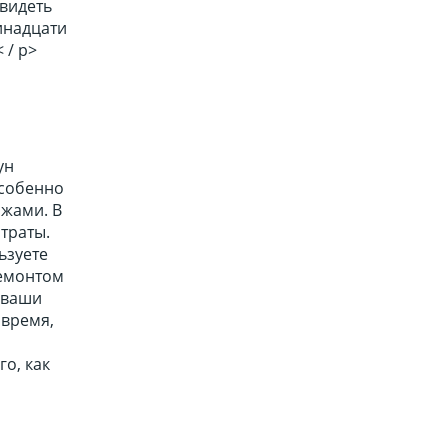
увидеть
инадцати
 / p>
ун
особенно
жами. В
траты.
ьзуете
ремонтом
 ваши
 время,
о, как