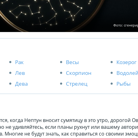
Фото: сгенер
Рак
Весы
Козерог
Лев
Скорпион
Водоле
Дева
Стрелец
Рыбы
я, когда Нептун вносит сумятицу в это утро, дорогой Ов
но не удивляйтесь, если планы рухнут или вашему автори
. Многие не будут знать, как справиться со своими эмо