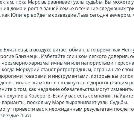
ектам, пока Марс выравнивает узлы судьбы. Вы можете 
ния дома и рост в вашей семье в течение следующих тр
, как Юпитер войдет в созвездие Льва сегодня вечером. <
е Близнецы, в воздухе витает обман, в то время как Непт
дорогие Близнецы. Избегайте слишком легкого доверия, 
 с чрезмерно харизматичными или напористыми персона
когда Меркурий станет ретроградным, ограничьте свои 
 дорогими товарами и инструментами, которые вы испол
 денег, иначе вы можете столкнуться с дорогостоящим 
ните о том, как недавние обязательства могут изменить
олнолуние в Козероге. Если у вас есть сомнения, найдите
 варианты, поскольку Марс выравнивает узлы Судьбы.
огут привести вас к неожиданным результатам после тог
звездие Льва.