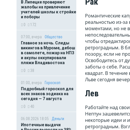
Рак
В Липецке проверяют
жалобы на привлечение
учителей школы к стройке
Романтические капр
и поборы
реальностью из-за
0
172
моментами, но не 
непоследовательны
07:00, вчера
Общество
чтобы отредактиров
Главное за ночь. Следы
ретроградным. В б
викингов в Муроме, дебош
в самолете, пожар на НПЗ
позору, если не пр
и акулы оккупировали
Освободитесь от д
пляжи Владивостока
заботы о себе. Рас
0
38
квадрат. В течение
Льве сегодня вечер
01:00, вчера
Гороскоп
Подробный гороскоп для
Лев
всех знаков зодиака на
сегодня — 7 августа
Работайте над свои
0
40
Нептун зашевелитс
06.08.2026 18:05
Деньги
некоторые идеи и и
Ипотечные выдачи
ретроградным. Взгл
в России выросли на 38%