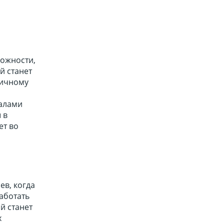
ожности,
й станет
личному
уалами
 в
ет во
ев, когда
аботать
й станет
х