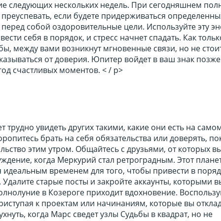
ие следующих нескольких недель. При сегодняшнем пол
 преуспевать, если будете придерживаться определенны
ь перед собой оздоровительные цели. Используйте эту э
вести себя в порядок, и стресс начнет спадать. Как толь
бы, между вами возникнут мгновенные связи, но не стои
азываться от доверия. Юпитер войдет в ваш знак позже
год счастливых моментов. < / p>
т трудно увидеть других такими, какие они есть на самом
оропитесь брать на себя обязательства или доверять, по
ьство этим утром. Общайтесь с друзьями, от которых в
уждение, когда Меркурий стал ретроградным. Этот план
я идеальным временем для того, чтобы привести в поряд
 Удалите старые посты и закройте аккаунты, которыми 
полнолуние в Козероге приходит вдохновение. Воспользу
риступая к проектам или начинаниям, которые вы откла
хнуть, когда Марс сведет узлы Судьбы в квадрат, но не