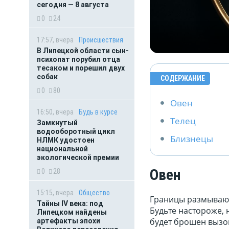
сегодня — 8 августа
0
24
17:57, вчера
Происшествия
В Липецкой области сын-
психопат порубил отца
тесаком и порешил двух
собак
СОДЕРЖАНИЕ
0
80
Овен
16:50, вчера
Будь в курсе
Телец
Замкнутый
водооборотный цикл
Близнецы
НЛМК удостоен
национальной
экологической премии
Овен
0
28
15:15, вчера
Общество
Границы размываютс
Тайны IV века: под
Будьте настороже, 
Липецком найдены
будет брошен вызов
артефакты эпохи