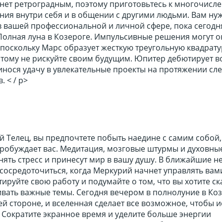
анет ретроградным, поэтому приготовьтесь к многочисл
ния внутри себя и в общении с другими людьми. Вам ну
 вашей профессиональной и личной сфере, пока сегодн
Полная луна в Козероге. Импульсивные решения могут о
поскольку Марс образует жесткую треугольную квадрату
этому не рискуйте своим будущим. Юпитер дебютирует в
инося удачу в увлекательные проекты на протяжении с
 < / p>
й Телец, вы предпочтете побыть наедине с самим собой,
пробуждает вас. Медитация, мозговые штурмы и духовны
нять стресс и принесут мир в вашу душу. В ближайшие н
сосредоточиться, когда Меркурий начнет управлять вам
ируйте свою работу и подумайте о том, что вы хотите ск
ивать важные темы. Сегодня вечером в полнолуние в Ко
ей стороне, и вселенная сделает все возможное, чтобы 
 Сократите экранное время и уделите больше энергии