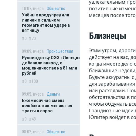
увлекательным про
позитивные измене
10:07, вчера
Общество
месяцев после того
Учёные предупредили
липчан о сильном
геомагнитном ударе в
пятницу
Близнецы
0
70
Этим утром, дороги
09:09, вчера
Происшествия
действует на вас, 
Руководству ОЭЗ «Липецк»
когда имеете дело
добавили эпизод о
мошенничестве на 81 млн
ближайшие недели, 
рублей
Будьте аккуратны с
0
100
для зарабатывания
или расходами. Пом
09:05, вчера
Деньги
обстоятельства в п
Ежемесячная смена
чтобы обдумать все
кешбэка: как меняются
Грандиозные идеи м
траты и спрос
Юпитер войдет в со
0
48
08:02, вчера
Общество