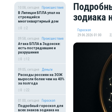
Подробны
10:08, сегодня
Происшествия
В Липецке БПЛА упал на
зодиака 
строящийся
многоквартирный дом
0
2
Гороскоп
29.06.2026 01:00
2
09:58, сегодня
Происшествия
Атака БПЛА в Задонске:
есть пострадавшие и
разрушения
0
12
09:05, сегодня
Деньги
Расходы россиян на ЗОЖ
выросли более чем на 40%
за полгода
0
22
01:00, сегодня
Гороскоп
Подробный гороскоп для
всех знаков зодиака на