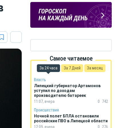
в
ЛИПЕЦКИЕ
ПОГОДА
ГОРОСКОП
РЕАЛИИ
В ЛИПЕЦКЕ
НА КАЖДЫЙ ДЕНЬ
Новости Липецка и области
в Телеграм
Самое читаемое
За 24 часа
За 7 Дней
За месяц
Власть
Липецкий губернатор Артамонов
уступил по доходам
производителю батареек
11:07, вчера
0
742
Происшествия
Ночной полет БПЛА остановили
российские ПВО в Липецкой области
12:09, вчера
0
276