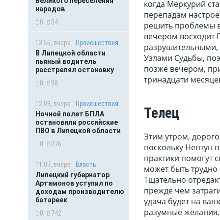
Великого переселения
когда Меркурий ст
народов
перепадам настрое
0
54
решить проблемы в
вечером восходит 
13:55, вчера
Происшествия
разрушительными, 
В Липецкой области
Узлами Судьбы, по
пьяный водитель
позже вечером, пр
расстрелял остановку
тринадцати месяцев.
0
98
12:09, вчера
Происшествия
Телец
Ночной полет БПЛА
остановили российские
ПВО в Липецкой области
Этим утром, дорого
0
276
поскольку Нептун 
практики помогут с
11:07, вчера
Власть
может быть трудно 
Липецкий губернатор
Тщательно отредакт
Артамонов уступил по
прежде чем затраг
доходам производителю
удача будет на ваш
батареек
разумные желания.
0
742