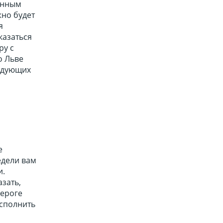
енным
жно будет
я
казаться
ру с
о Льве
ледующих
е
едели вам
и.
азать,
зероге
исполнить