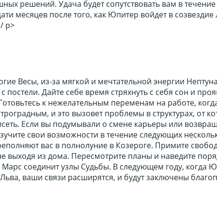
ных решений. Удача будет сопутствовать вам в течение
ти месяцев после того, как Юпитер войдет в созвездие
/ p>
огие Весы, из-за мягкой и мечтательной энергии Нептун
 с постели. Дайте себе время стряхнуть с себя сон и про
Готовьтесь к нежелательным переменам на работе, когд
троградным, и это вызовет проблемы в структурах, от к
исеть. Если вы подумывали о смене карьеры или возвра
изучите свои возможности в течение следующих несколь
еполняют вас в полнолуние в Козероге. Примите свобод
 не выходя из дома. Пересмотрите планы и наведите поря
а Марс соединит узлы Судьбы. В следующем году, когда 
 Льва, ваши связи расширятся, и будут заключены благ