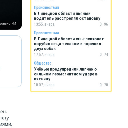
Происшествия
В Липецкой области пьяный
водитель расстрелял остановку
ировано ИИ
13:55, вчера
0
96
Происшествия
В Липецкой области сын-психопат
порубил отца тесаком и порешил
двух собак
17:57, вчера
0
74
Общество
й
Учёные предупредили липчан о
сильном геомагнитном ударе в
пятницу
10:07, вчера
0
70
ен.
тету
циями,