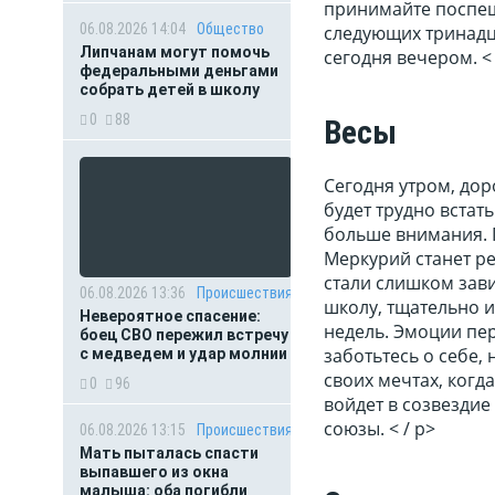
принимайте поспеш
06.08.2026 14:04
Общество
следующих тринадца
Липчанам могут помочь
сегодня вечером. < 
федеральными деньгами
собрать детей в школу
0
88
Весы
Сегодня утром, дор
будет трудно встать
больше внимания. 
Меркурий станет ре
стали слишком зав
06.08.2026 13:36
Происшествия
школу, тщательно 
Невероятное спасение:
недель. Эмоции пер
боец СВО пережил встречу
заботьтесь о себе,
с медведем и удар молнии
своих мечтах, когд
0
96
войдет в созвездие
союзы. < / p>
06.08.2026 13:15
Происшествия
Мать пыталась спасти
выпавшего из окна
малыша: оба погибли