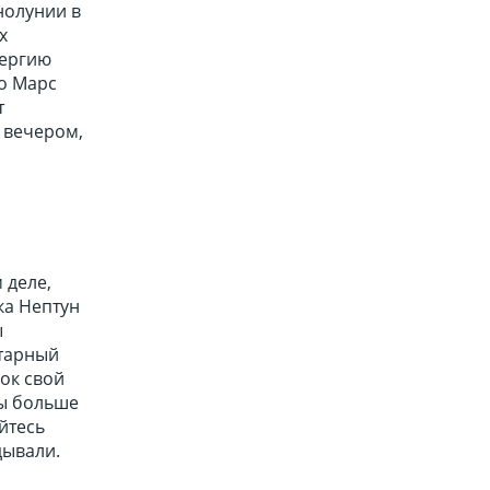
нолунии в
х
нергию
ко Марс
т
 вечером,
 деле,
ка Нептун
ы
етарный
ок свой
вы больше
йтесь
дывали.