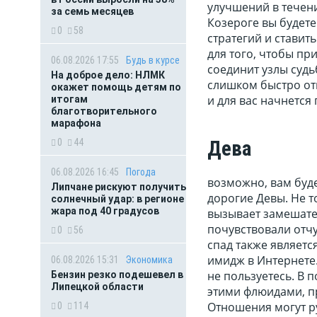
улучшений в течен
за семь месяцев
Козероге вы будете
0
58
стратегий и ставит
для того, чтобы при
06.08.2026 17:55
Будь в курсе
соединит узлы судь
На доброе дело: НЛМК
слишком быстро отк
окажет помощь детям по
и для вас начнется 
итогам
благотворительного
марафона
Дева
0
44
06.08.2026 16:45
Погода
возможно, вам буде
Липчане рискуют получить
дорогие Девы. Не т
солнечный удар: в регионе
жара под 40 градусов
вызывает замешател
почувствовали отч
0
56
спад также являетс
имидж в Интернете.
06.08.2026 15:31
Экономика
не пользуетесь. В 
Бензин резко подешевел в
Липецкой области
этими флюидами, п
Отношения могут ру
0
114