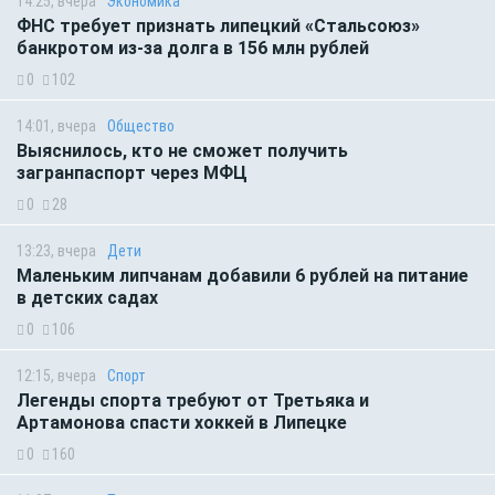
14:25, вчера
Экономика
ФНС требует признать липецкий «Стальсоюз»
банкротом из-за долга в 156 млн рублей
0
102
14:01, вчера
Общество
Выяснилось, кто не сможет получить
загранпаспорт через МФЦ
0
28
13:23, вчера
Дети
Маленьким липчанам добавили 6 рублей на питание
в детских садах
0
106
12:15, вчера
Спорт
Легенды спорта требуют от Третьяка и
Артамонова спасти хоккей в Липецке
0
160