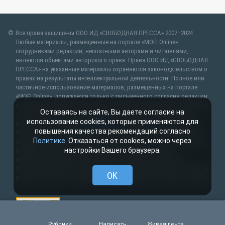
Все права защищены ООО ИД «СВОБОДНАЯ ПРЕССА» 2007–2024
Любые материалы, размещенные на портале «МОЁ! Online»
сотрудниками редакции, нештатными авторами и читателями,
являются объектами авторского права. Права ООО ИД «СВОБОДНАЯ
ПРЕССА» на указанные материалы охраняются законодательством о
правах на результаты интеллектуальной деятельности. Полное или
частичное использование материалов, размещенных на портале
«МОЁ! Online», допускается только с письменного согласия редакции
с указанием ссылки на источник. Частичное цитирование возможно
Оставаясь на сайте, Вы даете согласие на
только при условии гиперссылки на moe-lipetsk.ru.Все вопросы
использование cookies, которые применяются для
можно задать по адресу
web@kpv.ru
. В рубрике «От первого лица»
повышения качества рекомендаций согласно
публикуются сообщения в рамках контрактов об информационном
Политике
. Отказаться от cookies, можно через
сотрудничестве между редакцией «МОЁ! Online» и органами власти.
настройки Вашего браузера.
Материалы рубрик «Новости партнёров» и «Будь в курсе»
публикуются в рамках договоров (соглашений, контрактов)
об информационном сотрудничестве и (или) размещаются на правах
OK
рекламы. Новости с пометкой (
) размещаются на правах рекламы.
Рубрики
Написать
Живая лента