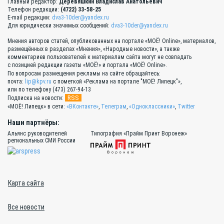
Главный редактор:
Деревяшкин Владислав Анатольевич
Телефон редакции:
(4722) 33-58-25
E-mail редакции:
dva3-10der@yandex.ru
Для юридически значимых сообщений:
dva3-10der@yandex.ru
Мнения авторов статей, опубликованных на портале «МОЁ! Online», материалов,
размещённых в разделах «Мнения», «Народные новости», а также
комментариев пользователей к материалам сайта могут не совпадать
с позицией редакции газеты «МОЁ!» и портала «МОЁ! Online».
По вопросам размещения рекламы на сайте обращайтесь:
почта:
lip@kpv.ru
с пометкой «Реклама на портале "МОЁ! Липецк"»,
или по телефону (473) 267-94-13
RSS
Подписка на новости:
«МОЁ! Липецк» в сети:
«ВКонтакте»
,
Телеграм
,
«Одноклассники»
,
Twitter
Наши партнёры:
Альянс руководителей
Типография «Прайм Принт Воронеж»
региональных СМИ России
Карта сайта
Все новости