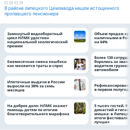
01.08 02:39
В районе липецкого Цемзавода нашли истощенного
пропавшего пенсионера
Замкнутый водооборотный
Объем продаж кр
цикл НЛМК удостоен
наличными в Рос
национальной экологической
на 64%
премии
Более 130 сотруд
Ежемесячная смена кешбэка:
боролись за зван
как меняются траты и спрос
водителя грузово
автомобиля
Ипотечные выдачи в России
Рефинансировани
выросли на 38% за семь
в первом полугоди
месяцев
На доброе дело: НЛМК окажет
5 тысяч гостей, 9
помощь детям по итогам
династий и гиган
благотворительного марафона
мишка: в Липецк
итоги фестиваля
лучше»