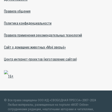
Правила общения
Политика конфиденциальности
Правила применения рекомендательных технологий
Сайт о домашних животных «Моё зверьё»
Центр интернет-проектов (изготовление сайтов)
Все права защищены ООО ИД «СВОБОДНАЯ ПРЕССА» 2007–2024
Любые материалы, размещенные на портале «МОЁ! Online»
сотрудниками редакции, нештатными авторами и читателями,