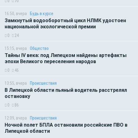
0
70
16:50, вчера
Будь в курсе
Замкнутый водооборотный цикл НЛМК удостоен
национальной экологической премии
0
24
15:15, вчера
Общество
Тайны IV века: под Липецком найдены артефакты
эпохи Великого переселения народов
0
46
13:55, вчера
Происшествия
В Липецкой области пьяный водитель расстрелял
остановку
0
86
12:09, вчера
Происшествия
Ночной полет БПЛА остановили российские ПВО в
Липецкой области