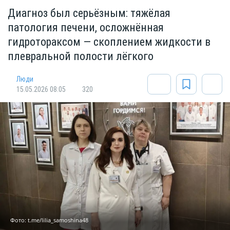
Диагноз был серьёзным: тяжёлая
патология печени, осложнённая
гидротораксом — скоплением жидкости в
плевральной полости лёгкого
Люди
15.05.2026 08:05
320
Фото: t.me/lilia_samoshina48