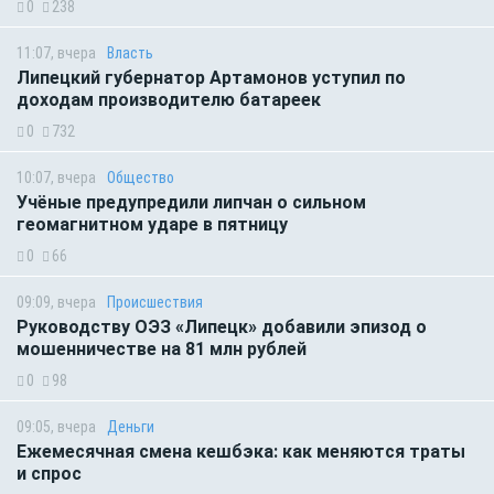
0
238
11:07, вчера
Власть
Липецкий губернатор Артамонов уступил по
доходам производителю батареек
0
732
10:07, вчера
Общество
Учёные предупредили липчан о сильном
геомагнитном ударе в пятницу
0
66
09:09, вчера
Происшествия
Руководству ОЭЗ «Липецк» добавили эпизод о
мошенничестве на 81 млн рублей
0
98
09:05, вчера
Деньги
Ежемесячная смена кешбэка: как меняются траты
и спрос