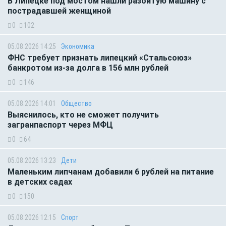
В Липецке под мостом нашли разбитую машину с
пострадавшей женщиной
0
102
05.08.2026 14:25
Экономика
ФНС требует признать липецкий «Стальсоюз»
банкротом из-за долга в 156 млн рублей
0
146
05.08.2026 14:01
Общество
Выяснилось, кто не сможет получить
загранпаспорт через МФЦ
0
64
05.08.2026 13:23
Дети
Маленьким липчанам добавили 6 рублей на питание
в детских садах
0
150
05.08.2026 12:15
Спорт