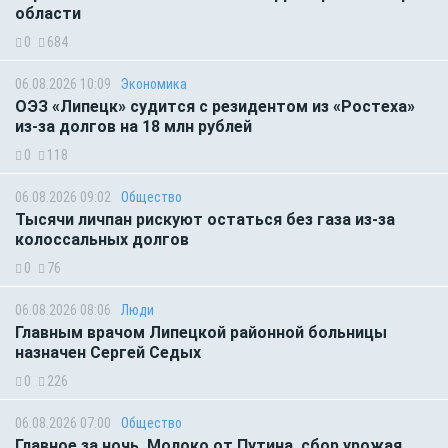
области
0
684
06.08.2026 10:09
Экономика
ОЭЗ «Липецк» судится с резидентом из «Ростеха»
из-за долгов на 18 млн рублей
0
118
06.08.2026 09:02
Общество
Тысячи личпан рискуют остаться без газа из-за
колоссальных долгов
0
76
06.08.2026 08:06
Люди
Главным врачом Липецкой районной больницы
назначен Сергей Седых
0
226
06.08.2026 07:00
Общество
Главное за ночь. Молоко от Путина, сбор урожая