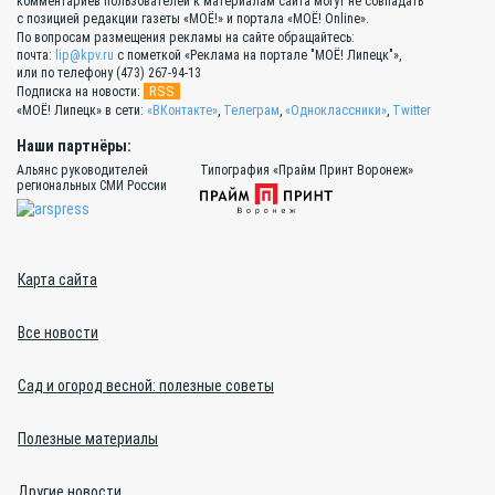
комментариев пользователей к материалам сайта могут не совпадать
с позицией редакции газеты «МОЁ!» и портала «МОЁ! Online».
По вопросам размещения рекламы на сайте обращайтесь:
почта:
lip@kpv.ru
с пометкой «Реклама на портале "МОЁ! Липецк"»,
или по телефону (473) 267-94-13
RSS
Подписка на новости:
«МОЁ! Липецк» в сети:
«ВКонтакте»
,
Телеграм
,
«Одноклассники»
,
Twitter
Наши партнёры:
Альянс руководителей
Типография «Прайм Принт Воронеж»
региональных СМИ России
Карта сайта
Все новости
Сад и огород весной: полезные советы
Полезные материалы
Другие новости