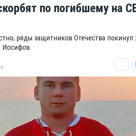
скорбят по погибшему на С
естно, ряды защитников Отечества покинул
й Иосифов
54