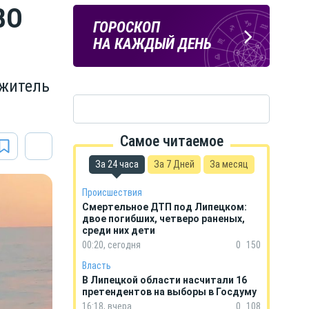
ВО
ЛИПЕЦКИЕ
ПОГОДА
ГОРОСКОП
РЕАЛИИ
В ЛИПЕЦКЕ
НА КАЖДЫЙ ДЕНЬ
Новости Липецка и области
в Телеграм
 житель
Самое читаемое
За 24 часа
За 7 Дней
За месяц
Происшествия
Смертельное ДТП под Липецком:
двое погибших, четверо раненых,
среди них дети
00:20, сегодня
0
150
Власть
В Липецкой области насчитали 16
претендентов на выборы в Госдуму
16:18, вчера
0
108