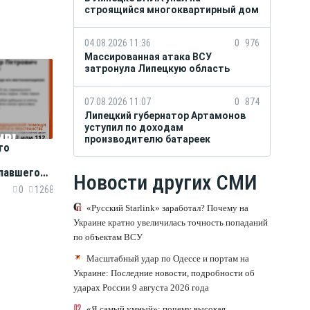
строящийся многоквартирный дом
04.08.2026 11:36
0
976
Массированная атака ВСУ
затронула Липецкую область
07.08.2026 11:07
0
874
Липецкий губернатор Артамонов
уступил по доходам
производителю батареек
го
павшего
Новости других СМИ
0
1268
«Русский Starlink» заработал? Почему на
Украине кратно увеличилась точность попаданий
по объектам ВСУ
Масштабный удар по Одессе и портам на
Украине: Последние новости, подробности об
ударах России 9 августа 2026 года
«Я самый умный»: почему высокая