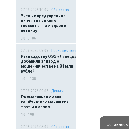
07.08.2026 10:07
Общество
Учёные предупредили
липчан о сильном
геомагнитном ударе в
пятницу
0
106
07.08.2026 09:09
Происшествия
Руководству ОЭЗ «Липецк»
добавили эпизод о
мошенничестве на 81 млн
рублей
0
138
07.08.2026 09:05
Деньги
Ежемесячная смена
кешбэка: как меняются
траты и спрос
0
90
Оставаясь 
07.08.2026 08:02
Общество