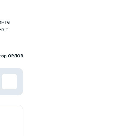
енте
в с
гор ОРЛОВ