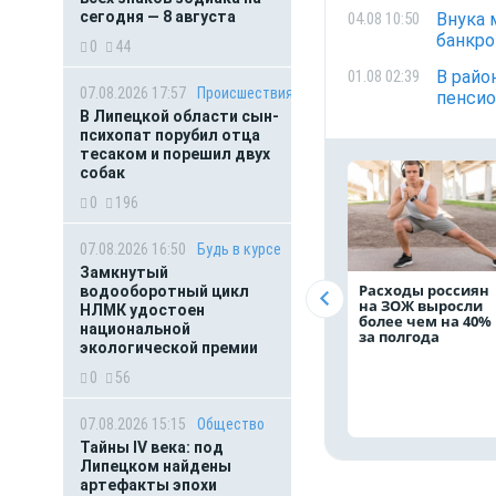
сегодня — 8 августа
Внука 
04.08 10:50
банкр
0
44
В райо
01.08 02:39
07.08.2026 17:57
Происшествия
пенсио
В Липецкой области сын-
психопат порубил отца
тесаком и порешил двух
собак
0
196
07.08.2026 16:50
Будь в курсе
Замкнутый
Расходы россиян
водооборотный цикл
на ЗОЖ выросли
НЛМК удостоен
более чем на 40%
национальной
за полгода
экологической премии
0
56
07.08.2026 15:15
Общество
Тайны IV века: под
Липецком найдены
артефакты эпохи