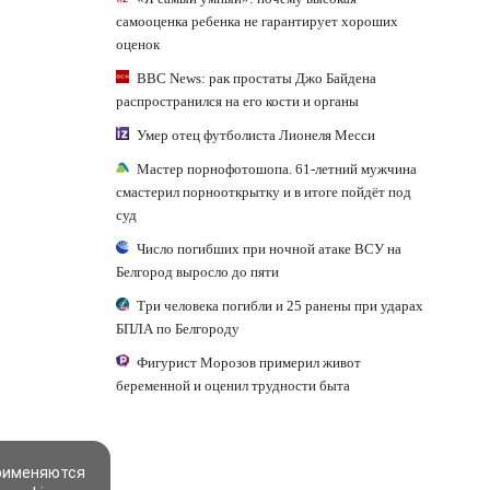
самооценка ребенка не гарантирует хороших
оценок
BBC News: рак простаты Джо Байдена
распространился на его кости и органы
Умер отец футболиста Лионеля Месси
Мастер порнофотошопа. 61-летний мужчина
смастерил порнооткрытку и в итоге пойдёт под
суд
Число погибших при ночной атаке ВСУ на
Белгород выросло до пяти
Три человека погибли и 25 ранены при ударах
БПЛА по Белгороду
Фигурист Морозов примерил живот
беременной и оценил трудности быта
применяются