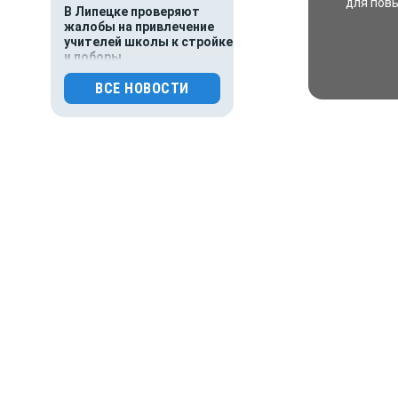
для пов
В Липецке проверяют
жалобы на привлечение
учителей школы к стройке
и поборы
0
240
ВСЕ НОВОСТИ
07.08.2026 07:00
Общество
Главное за ночь. Следы
викингов в Муроме, дебош
в самолете, пожар на НПЗ
и акулы оккупировали
пляжи Владивостока
0
68
07.08.2026 01:00
Гороскоп
Подробный гороскоп для
всех знаков зодиака на
сегодня — 7 августа
0
54
06.08.2026 18:05
Деньги
Ипотечные выдачи