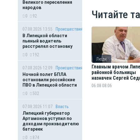
Великого переселения
народов
Читайте т
0
92
07.08.2026 13:55
Происшествия
В Липецкой области
пьяный водитель
расстрелял остановку
0
192
Люди
Главным врачом Лип
07.08.2026 12:09
Происшествия
районной больницы
Ночной полет БПЛА
назначен Сергей Сед
остановили российские
ПВО в Липецкой области
06.08 08:06
0
502
07.08.2026 11:07
Власть
Липецкий губернатор
Артамонов уступил по
доходам производителю
батареек
0
874