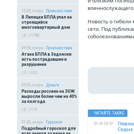
и близким погибше
военнослужащего 
10:08, вчера
Происшествия
В Липецке БПЛА упал на
Новость о гибели
строящийся
многоквартирный дом
сети. Под публика
соболезнованиями
0
1788
09:58, вчера
Происшествия
Атака БПЛА в Задонске:
есть пострадавшие и
разрушения
0
612
09:05, вчера
Деньги
Расходы россиян на ЗОЖ
выросли более чем на 40%
за полгода
0
110
ЧИТАЙТЕ ТАКЖЕ
01:00, вчера
Гороскоп
Главны
06.08 08:06
Подробный гороскоп для
Седых
всех знаков зодиака на