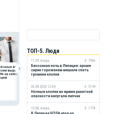
ТОП-5. Люди
11:09, вчера
0
7986
Бессонная ночь в Липецке: кроме
течные выдачи
На доброе дело:
Объем продаж
сирен горожанам мешали спать
ссии выросли
НЛМК окажет
кредитов
8% за семь
помощь детям по
наличными в Ро
громкие хлопки
яцев
итогам
вырос на 64%
благотворительного
марафона
06.08.2026 12:04
0
3144
Ночные хлопки во время ракетной
опасности напугали липчан
10:08, вчера
0
1778
В Липецке БПЛА упал на