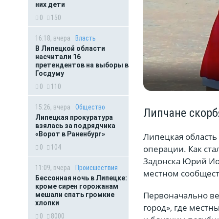
них дети
0
150
16:18, вчера
Власть
В Липецкой области
насчитали 16
претендентов на выборы в
Госдуму
0
110
15:26, вчера
Общество
Липчане скорб
Липецкая прокуратура
взялась за подрядчика
«Ворот в Раненбург»
Липецкая область
операции. Как ста
0
104
Задонска Юрий Ио
11:09, вчера
Происшествия
местном сообщест
Бессонная ночь в Липецке:
кроме сирен горожанам
Первоначально вес
мешали спать громкие
хлопки
город», где мест
0
8000