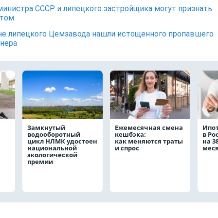
министра СССР и липецкого застройщика могут признать
отом
не липецкого Цемзавода нашли истощенного пропавшего
нера
Замкнутый
Ежемесячная смена
Ипо
водооборотный
кешбэка:
в Ро
цикл НЛМК удостоен
как меняются траты
на 3
национальной
и спрос
мес
экологической
премии