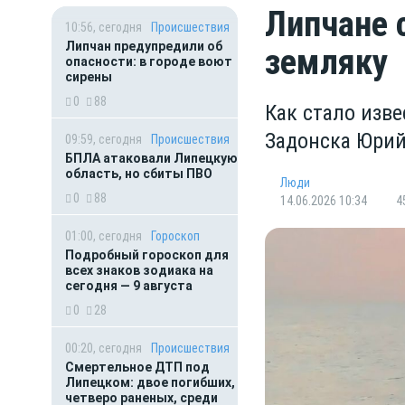
Липчане 
10:56, сегодня
Происшествия
Липчан предупредили об
земляку
опасности: в городе воют
сирены
0
88
Как стало изв
Задонска Юри
09:59, сегодня
Происшествия
БПЛА атаковали Липецкую
область, но сбиты ПВО
Люди
0
88
14.06.2026 10:34
4
01:00, сегодня
Гороскоп
Подробный гороскоп для
всех знаков зодиака на
сегодня — 9 августа
0
28
00:20, сегодня
Происшествия
Смертельное ДТП под
Липецком: двое погибших,
четверо раненых, среди