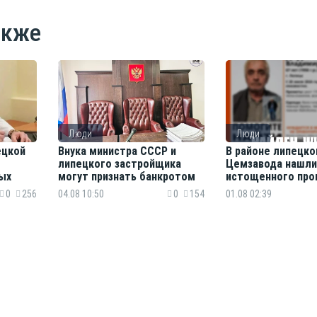
акже
Люди
Люди
ецкой
Внука министра СССР и
В районе липецко
липецкого застройщика
Цемзавода нашли
ых
могут признать банкротом
истощенного про
пенсионера
0
256
04.08 10:50
0
154
01.08 02:39