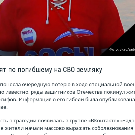
Фото: vk.ru/zad
ят по погибшему на СВО земляку
 понесла очередную потерю в ходе специальной вое
ло известно, ряды защитников Отечества покинул жи
сифов. Информация о его гибели была опубликована
ве.
ть о трагедии появилась в группе «ВКонтакте» «Зад
ные жители начали массово выражать соболезновани