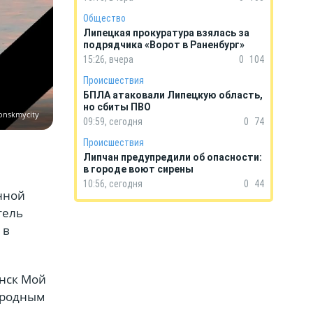
Общество
Липецкая прокуратура взялась за
подрядчика «Ворот в Раненбург»
15:26, вчера
0
104
Происшествия
БПЛА атаковали Липецкую область,
но сбиты ПВО
onskmycity
09:59, сегодня
0
74
Происшествия
Липчан предупредили об опасности:
в городе воют сирены
10:56, сегодня
0
44
нной
тель
 в
онск Мой
я родным