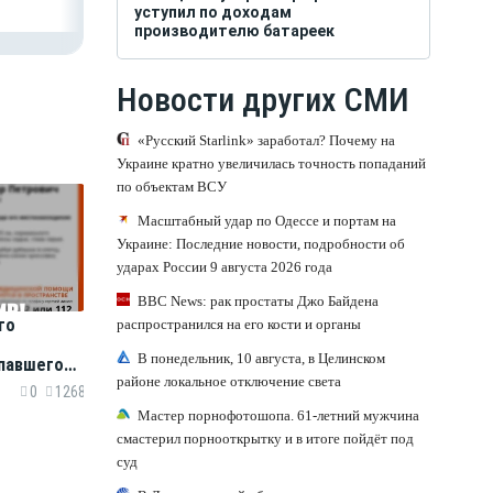
уступил по доходам
производителю батареек
Новости других СМИ
«Русский Starlink» заработал? Почему на
Украине кратно увеличилась точность попаданий
по объектам ВСУ
Масштабный удар по Одессе и портам на
Украине: Последние новости, подробности об
ударах России 9 августа 2026 года
BBC News: рак простаты Джо Байдена
го
распространился на его кости и органы
В понедельник, 10 августа, в Целинском
павшего
районе локальное отключение света
0
1268
Мастер порнофотошопа. 61-летний мужчина
смастерил порнооткрытку и в итоге пойдёт под
суд