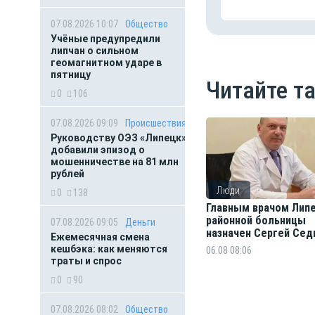
07.08.2026 10:07
Общество
Учёные предупредили
липчан о сильном
геомагнитном ударе в
пятницу
Читайте т
0
106
07.08.2026 09:09
Происшествия
Руководству ОЭЗ «Липецк»
добавили эпизод о
мошенничестве на 81 млн
рублей
Люди
0
138
Главным врачом Лип
районной больницы
07.08.2026 09:05
Деньги
назначен Сергей Сед
Ежемесячная смена
кешбэка: как меняются
06.08 08:06
траты и спрос
0
90
07.08.2026 08:02
Общество