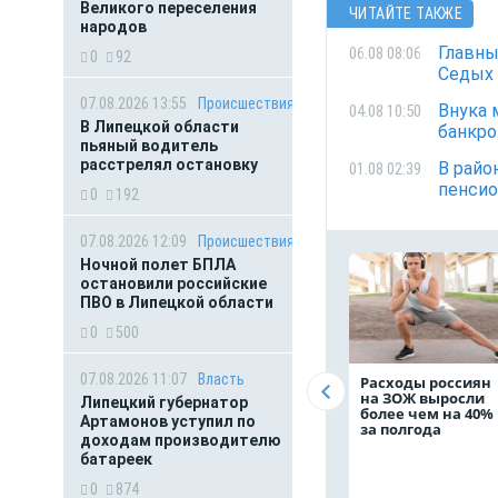
Великого переселения
ЧИТАЙТЕ ТАКЖЕ
народов
Главны
06.08 08:06
0
92
Седых
07.08.2026 13:55
Происшествия
Внука 
04.08 10:50
В Липецкой области
банкр
пьяный водитель
расстрелял остановку
В райо
01.08 02:39
пенсио
0
192
07.08.2026 12:09
Происшествия
Ночной полет БПЛА
остановили российские
ПВО в Липецкой области
0
500
07.08.2026 11:07
Власть
Расходы россиян
на ЗОЖ выросли
Липецкий губернатор
более чем на 40%
Артамонов уступил по
за полгода
доходам производителю
батареек
0
874