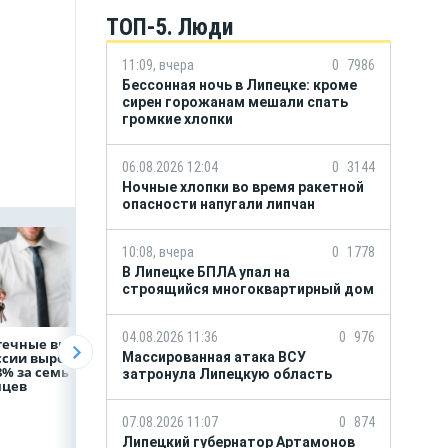
ТОП-5. Люди
11:09, вчера
0
7986
Бессонная ночь в Липецке: кроме
сирен горожанам мешали спать
громкие хлопки
06.08.2026 12:04
0
3144
Ночные хлопки во время ракетной
опасности напугали липчан
10:08, вчера
0
1778
В Липецке БПЛА упал на
строящийся многоквартирный дом
04.08.2026 11:36
0
976
течные выдачи
На доброе дело:
Объем продаж
ссии выросли
Массированная атака ВСУ
НЛМК окажет
кредитов
8% за семь
помощь детям по
наличными в Ро
затронула Липецкую область
яцев
итогам
вырос на 64%
благотворительного
марафона
07.08.2026 11:07
0
874
Липецкий губернатор Артамонов