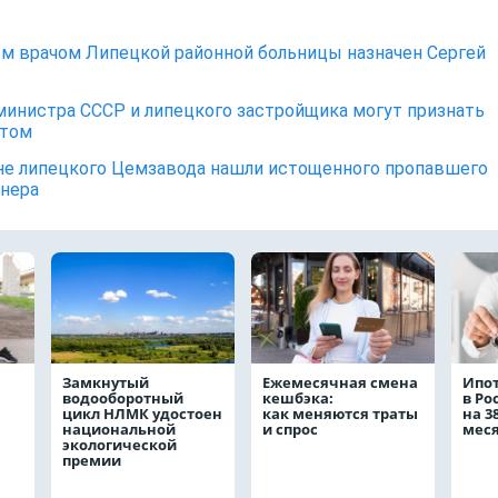
м врачом Липецкой районной больницы назначен Сергей
министра СССР и липецкого застройщика могут признать
отом
не липецкого Цемзавода нашли истощенного пропавшего
нера
Замкнутый
Ежемесячная смена
Ипо
водооборотный
кешбэка:
в Ро
цикл НЛМК удостоен
как меняются траты
на 3
национальной
и спрос
мес
экологической
премии