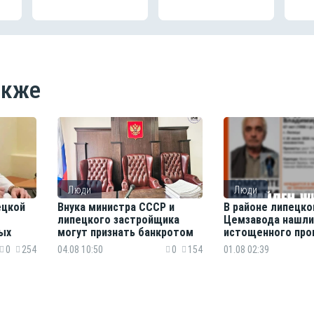
акже
Люди
Люди
ецкой
Внука министра СССР и
В районе липецко
липецкого застройщика
Цемзавода нашли
ых
могут признать банкротом
истощенного про
пенсионера
0
254
04.08 10:50
0
154
01.08 02:39