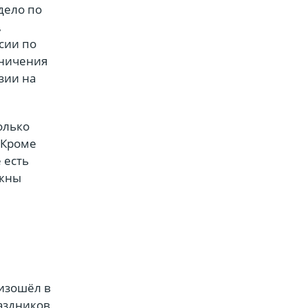
дело по
,
сии по
аничения
зии на
олько
 Кроме
 есть
лжны
оизошёл в
раздников