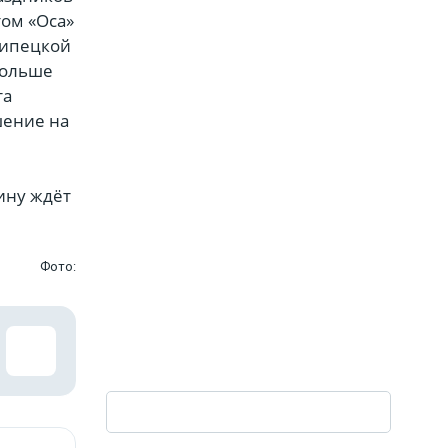
том «Оса»
липецкой
больше
та
шение на
ину ждёт
Фото: