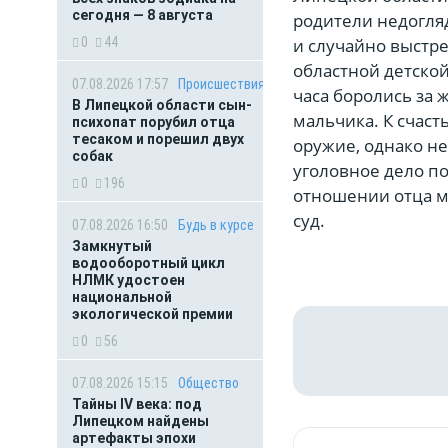
сегодня — 8 августа
родители недогляд
0
44
и случайно выстр
областной детско
07.08.2026 17:57
Происшествия
часа боролись за 
В Липецкой области сын-
мальчика. К счаст
психопат порубил отца
тесаком и порешил двух
оружие, однако н
собак
уголовное дело по
0
196
отношении отца м
суд.
07.08.2026 16:50
Будь в курсе
Замкнутый
водооборотный цикл
НЛМК удостоен
национальной
экологической премии
0
56
07.08.2026 15:15
Общество
Тайны IV века: под
Липецком найдены
артефакты эпохи