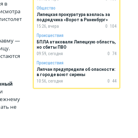
я в
Общество
рисмотра
Липецкая прокуратура взялась за
 пистолет
подрядчика «Ворот в Раненбург»
15:26, вчера
0
104
Происшествия
травму —
БПЛА атаковали Липецкую область,
ицу.
но сбиты ПВО
09:59, сегодня
0
74
остаются
Происшествия
Липчан предупредили об опасности:
в городе воют сирены
10:56, сегодня
0
44
вный
и
прежнему
ать не