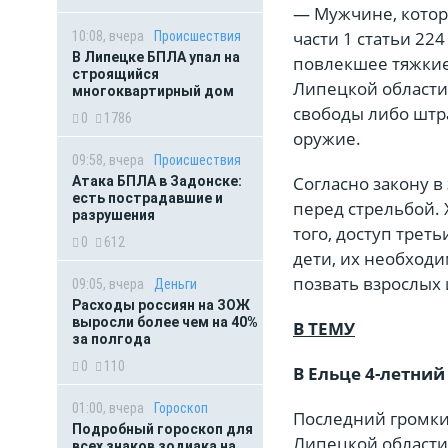
— Мужчине, которы
части 1 статьи 22
10:08, вчера
Происшествия
В Липецке БПЛА упал на
повлекшее тяжкие
строящийся
Липецкой области.
многоквартирный дом
свободы либо штра
0
1786
оружие.
09:58, вчера
Происшествия
Согласно закону в
Атака БПЛА в Задонске:
есть пострадавшие и
перед стрельбой.
разрушения
того, доступ трет
0
612
дети, их необходи
позвать взрослых и
09:05, вчера
Деньги
Расходы россиян на ЗОЖ
выросли более чем на 40%
В ТЕМУ
за полгода
0
110
В Ельце 4-летний
01:00, вчера
Гороскоп
Последний громкий
Подробный гороскоп для
Липецкой области 
всех знаков зодиака на