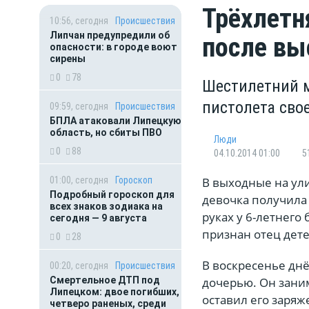
Трёхлетн
10:56, сегодня
Происшествия
Липчан предупредили об
после вы
опасности: в городе воют
сирены
0
78
Шестилетний м
пистолета сво
09:59, сегодня
Происшествия
БПЛА атаковали Липецкую
область, но сбиты ПВО
Люди
0
88
04.10.2014 01:00
5
01:00, сегодня
Гороскоп
В выходные на ул
Подробный гороскоп для
девочка получила 
всех знаков зодиака на
руках у 6-летнег
сегодня — 9 августа
признан отец дете
0
28
В воскресенье днё
00:20, сегодня
Происшествия
Смертельное ДТП под
дочерью. Он заним
Липецком: двое погибших,
оставил его заря
четверо раненых, среди