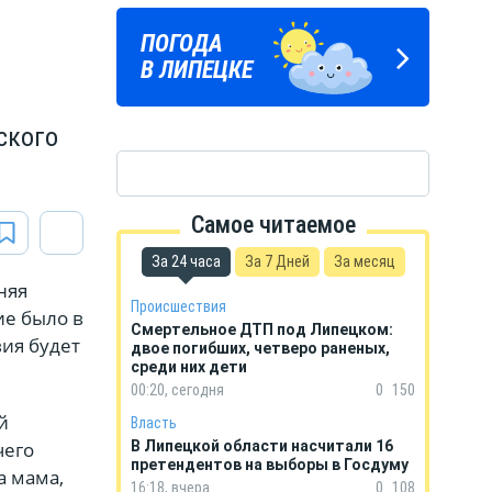
ЛИПЕЦКИЕ
ПОГОДА
ГОРОСКОП
РЕАЛИИ
В ЛИПЕЦКЕ
НА КАЖДЫЙ ДЕНЬ
Новости Липецка и области
в Телеграм
ского
Самое читаемое
За 24 часа
За 7 Дней
За месяц
няя
Происшествия
ие было в
Смертельное ДТП под Липецком:
ия будет
двое погибших, четверо раненых,
среди них дети
00:20, сегодня
0
150
й
Власть
чего
В Липецкой области насчитали 16
претендентов на выборы в Госдуму
а мама,
16:18, вчера
0
108