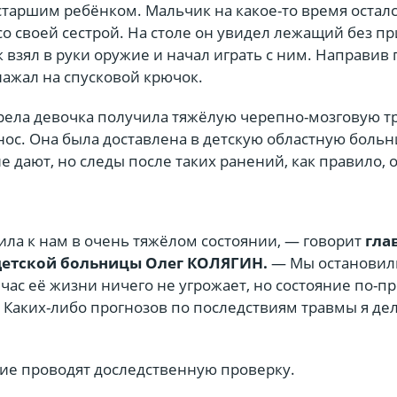
 старшим ребёнком. Мальчик на какое-то время осталс
о своей сестрой. На столе он увидел лежащий без п
 взял в руки оружие и начал играть с ним. Направив
 нажал на спусковой крючок.
трела девочка получила тяжёлую черепно-мозговую 
нос. Она была доставлена в детскую областную больн
е дают, но следы после таких ранений, как правило, 
ила к нам в очень тяжёлом состоянии, — говорит
гла
детской больницы Олег КОЛЯГИН.
— Мы остановил
час её жизни ничего не угрожает, но состояние по-
 Каких-либо прогнозов по последствиям травмы я дел
ие проводят доследственную проверку.