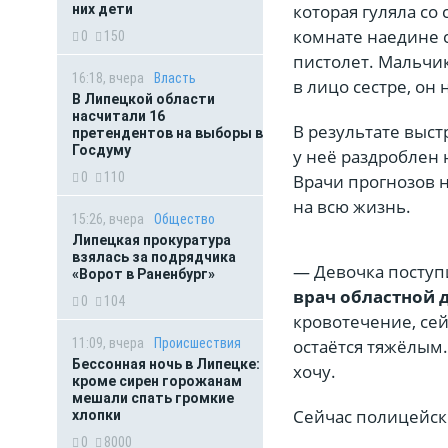
которая гуляла со
них дети
комнате наедине с
0
150
пистолет. Мальчик
16:18, вчера
Власть
в лицо сестре, он
В Липецкой области
насчитали 16
В результате выс
претендентов на выборы в
Госдуму
у неё раздроблен 
0
110
Врачи прогнозов н
на всю жизнь.
15:26, вчера
Общество
Липецкая прокуратура
взялась за подрядчика
— Девочка поступ
«Ворот в Раненбург»
врач областной 
0
104
кровотечение, сей
11:09, вчера
Происшествия
остаётся тяжёлым.
Бессонная ночь в Липецке:
хочу.
кроме сирен горожанам
мешали спать громкие
Сейчас полицейск
хлопки
0
8000