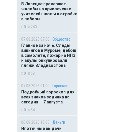
В Липецке проверяют
жалобы на привлечение
учителей школы к стройке
и поборы
0
240
07.08.2026 07:00
Общество
Главное за ночь. Следы
викингов в Муроме, дебош
в самолете, пожар на НПЗ
и акулы оккупировали
пляжи Владивостока
0
68
07.08.2026 01:00
Гороскоп
Подробный гороскоп для
всех знаков зодиака на
сегодня — 7 августа
0
54
06.08.2026 18:05
Деньги
Ипотечные выдачи