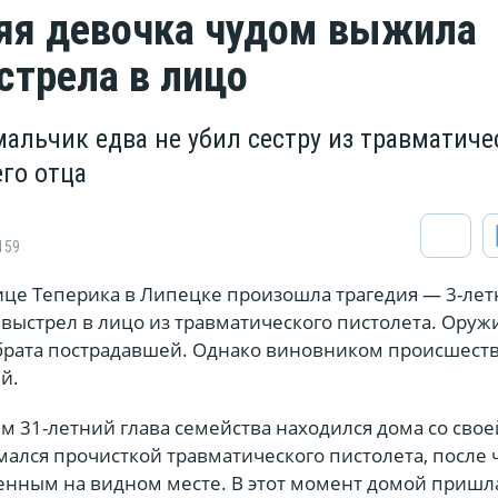
яя девочка чудом выжила
стрела в лицо
альчик едва не убил сестру из травматиче
его отца
159
ице Теперика в Липецке произошла трагедия — 3-лет
выстрел в лицо из травматического пистолета. Оруж
о брата пострадавшей. Однако виновником происшеств
й.
м 31-летний глава семейства находился дома со свое
ался прочисткой травматического пистолета, после 
женным на видном месте. В этот момент домой пришл