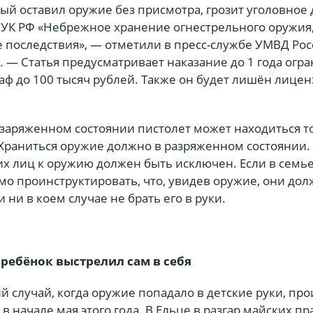
й оставил оружие без присмотра, грозит уголовное 
4 УК РФ «Небрежное хранение огнестрельного оружия
 последствия», — отметили в пресс-службе УМВД Рос
 — Статья предусматривает наказание до 1 года огр
ф до 100 тысяч рублей. Также он будет лишён лицен
 заряженном состоянии пистолет может находиться т
 Храниться оружие должно в разряженном состоянии.
ьих лиц к оружию должен быть исключен. Если в семье
мо проинструктировать, что, увидев оружие, они до
 ни в коем случае не брать его в руки.
 ребёнок выстрелил сам в себя
 случай, когда оружие попадало в детские руки, пр
в начале мая этого года. В Ельце в разгар майских п