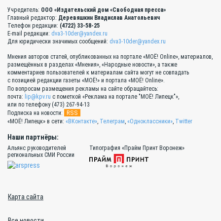
Учредитель:
ООО «Издательский дом «Свободная пресса»
Главный редактор:
Деревяшкин Владислав Анатольевич
Телефон редакции:
(4722) 33-58-25
E-mail редакции:
dva3-10der@yandex.ru
Для юридически значимых сообщений:
dva3-10der@yandex.ru
Мнения авторов статей, опубликованных на портале «МОЁ! Online», материалов,
размещённых в разделах «Мнения», «Народные новости», а также
комментариев пользователей к материалам сайта могут не совпадать
с позицией редакции газеты «МОЁ!» и портала «МОЁ! Online».
По вопросам размещения рекламы на сайте обращайтесь:
почта:
lip@kpv.ru
с пометкой «Реклама на портале "МОЁ! Липецк"»,
или по телефону (473) 267-94-13
RSS
Подписка на новости:
«МОЁ! Липецк» в сети:
«ВКонтакте»
,
Телеграм
,
«Одноклассники»
,
Twitter
Наши партнёры:
Альянс руководителей
Типография «Прайм Принт Воронеж»
региональных СМИ России
Карта сайта
Все новости