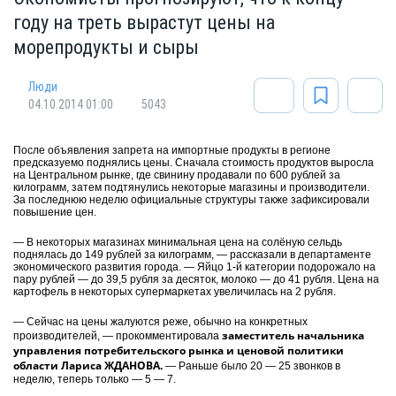
году на треть вырастут цены на
морепродукты и сыры
Люди
04.10.2014 01:00
5043
После объявления запрета на импортные продукты в регионе
предсказуемо поднялись цены. Сначала стоимость продуктов выросла
на Центральном рынке, где свинину продавали по 600 рублей за
килограмм, затем подтянулись некоторые магазины и производители.
За последнюю неделю официальные структуры также зафиксировали
повышение цен.
— В некоторых магазинах минимальная цена на солёную сельдь
поднялась до 149 рублей за килограмм, — рассказали в департаменте
экономического развития города. — Яйцо 1-й категории подорожало на
пару рублей — до 39,5 рубля за десяток, молоко — до 41 рубля. Цена на
картофель в некоторых супермаркетах увеличилась на 2 рубля.
— Сейчас на цены жалуются реже, обычно на конкретных
заместитель начальника
производителей, — прокомментировала
управления потребительского рынка и ценовой политики
области Лариса ЖДАНОВА.
— Раньше было 20 — 25 звонков в
неделю, теперь только — 5 — 7.