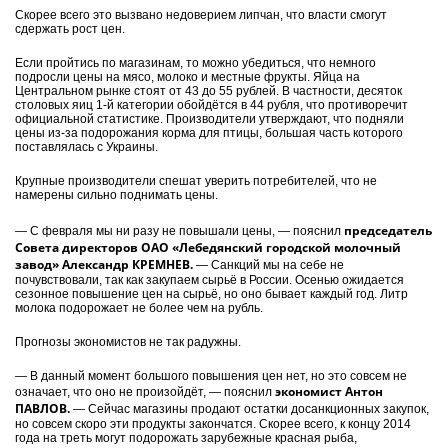
Скорее всего это вызвано недоверием липчан, что власти смогут
сдержать рост цен.
Если пройтись по магазинам, то можно убедиться, что немного
подросли цены на мясо, молоко и местные фрукты. Яйца на
Центральном рынке стоят от 43 до 55 рублей. В частности, десяток
столовых яиц 1-й категории обойдётся в 44 рубля, что противоречит
официальной статистике. Производители утверждают, что подняли
цены из-за подорожания корма для птицы, большая часть которого
поставлялась с Украины.
Крупные производители спешат уверить потребителей, что не
намерены сильно поднимать цены.
председатель
— С февраля мы ни разу не повышали цены, — пояснил
Совета директоров ОАО «Лебедянский городской молочный
завод» Александр КРЕМНЕВ.
— Санкций мы на себе не
почувствовали, так как закупаем сырьё в России. Осенью ожидается
сезонное повышение цен на сырьё, но оно бывает каждый год. Литр
молока подорожает не более чем на рубль.
Прогнозы экономистов не так радужны.
— В данный момент большого повышения цен нет, но это совсем не
экономист Антон
означает, что оно не произойдёт, — пояснил
ПАВЛОВ.
— Сейчас магазины продают остатки досанкционных закупок,
но совсем скоро эти продукты закончатся. Скорее всего, к концу 2014
года на треть могут подорожать зарубежные красная рыба,