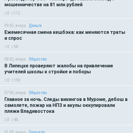
мошенничестве на 81 млн рублей
0
112
09:05, вчера
Деньги
Ежемесячная смена кешбэка: как меняются траты
и спрос
0
58
08:02, вчера
Общество
В Липецке проверяют жалобы на привлечение
учителей школы к стройке и поборы
0
190
07:00, вчера
Общество
Главное за ночь. Следы викингов в Муроме, дебош в
самолете, пожар на НПЗ и акулы оккупировали
пляжи Владивостока
0
48
01:00, вчера
Гороскоп