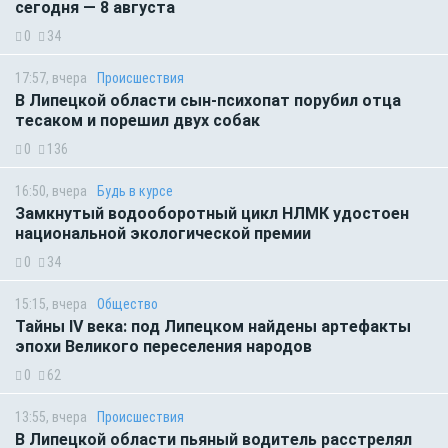
сегодня — 8 августа
0
34
17:57, вчера
Происшествия
В Липецкой области сын-психопат порубил отца
тесаком и порешил двух собак
0
136
16:50, вчера
Будь в курсе
Замкнутый водооборотный цикл НЛМК удостоен
национальной экологической премии
0
34
15:15, вчера
Общество
Тайны IV века: под Липецком найдены артефакты
эпохи Великого переселения народов
0
62
13:55, вчера
Происшествия
В Липецкой области пьяный водитель расстрелял