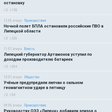
остановку
0
138
12:09, вчера
Происшествия
Ночной полет БПЛА остановили российские ПВО в
Липецкой области
0
326
11:07, вчера
Власть
Липецкий губернатор Артамонов уступил по
доходам производителю батареек
0
804
10:07, вчера
Общество
Учёные предупредили липчан о сильном
геомагнитном ударе в пятницу
0
84
09:09, вчера
Происшествия
Руководству ОЭЗ «Липецк» добавили эпизод о