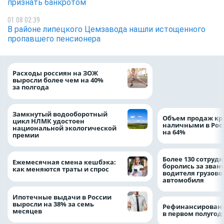
признать банкротом
01.08 02:39
В районе липецкого Цемзавода нашли истощенного
пропавшего пенсионера
На доброе дело: 
Расходы россиян на ЗОЖ
помощь детям по
выросли более чем на 40%
благотворительн
за полгода
Замкнутый водооборотный
Объем продаж кр
цикл НЛМК удостоен
наличными в Рос
национальной экологической
на 64%
премии
Более 130 сотруд
Ежемесячная смена кешбэка:
боролись за зван
как меняются траты и спрос
водителя грузово
автомобиля
Ипотечные выдачи в России
выросли на 38% за семь
Рефинансировани
месяцев
в первом полугоди