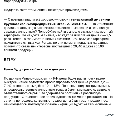
морепродукты и сыры.
Поддерживают это мнение и некоторые производители.
генеральный директор
— С позиции власти всё хорошо, — говорит
крупного сельхозпредприятия Игорь АЛИМЕНКО.
— Но что сможет
сделать власть, когда закончатся отечественные овощи и сети начнут
закупать импортные? Попробуйте найти в апреле в магазинах местный
картофель. Не найдёте. А значит, нас ждёт резкий скачок цен в 2 — 2,5
раза. Теперь о взаимо­отношениях с сетями. 83% объёмов картофеля
находятся в личных хозяйствах, но они не могут попасть в магазины,
потому что сетям неинтересны поставщики с 20, 40 и даже со 100
тоннами продукции.
В ТЕМУ
Цены будут расти быстрее в два раза
По данным Минэкономразвития РФ, цены будут расти почти вдвое
быстрее. Ранее ведомство прогнозировало рост цен на уровне 7,2 —
7,4%, а теперь речь идёт о 12 — 13%. Попавшие под санкции сырьевые
и продовольственные импортные товары были, как правило, дешевле
отечественного сырья. Это сдерживало рост цен на российскую
продукцию. Отечественное производство также менее рентабельно. Но
зато на непродовольственные товары цены будут расти медленнее,
чем ожидалось, поэтому ускорение инфляции будет не таким сильным.
Фото: