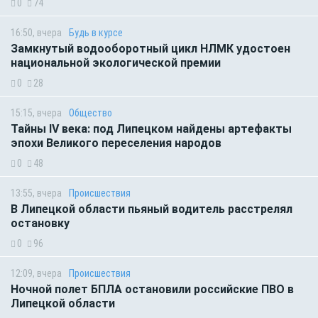
0
74
16:50, вчера
Будь в курсе
Замкнутый водооборотный цикл НЛМК удостоен
национальной экологической премии
0
28
15:15, вчера
Общество
Тайны IV века: под Липецком найдены артефакты
эпохи Великого переселения народов
0
48
13:55, вчера
Происшествия
В Липецкой области пьяный водитель расстрелял
остановку
0
96
12:09, вчера
Происшествия
Ночной полет БПЛА остановили российские ПВО в
Липецкой области