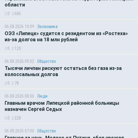
области
0
686
06.08.2026 10:09
Экономика
ОЭЗ «Липецк» судится с резидентом из «Ростеха»
из-за долгов на 18 млн рублей
0
120
06.08.2026 09:02
Общество
Тысячи личпан рискуют остаться без газа из-за
колоссальных долгов
0
78
06.08.2026 08:06
Люди
Главным врачом Липецкой районной больницы
назначен Сергей Седых
0
228
06.08.2026 07:00
Общество
Главное за ночь. Молоко от Путина, сбор урожая