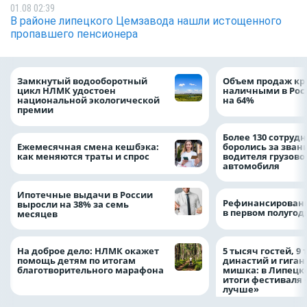
01.08 02:39
В районе липецкого Цемзавода нашли истощенного
пропавшего пенсионера
Замкнутый водооборотный
Объем продаж кр
цикл НЛМК удостоен
наличными в Рос
национальной экологической
на 64%
премии
Более 130 сотруд
Ежемесячная смена кешбэка:
боролись за зван
как меняются траты и спрос
водителя грузово
автомобиля
Ипотечные выдачи в России
Рефинансировани
выросли на 38% за семь
в первом полугоди
месяцев
На доброе дело: НЛМК окажет
5 тысяч гостей, 9
помощь детям по итогам
династий и гиган
благотворительного марафона
мишка: в Липецк
итоги фестиваля
лучше»