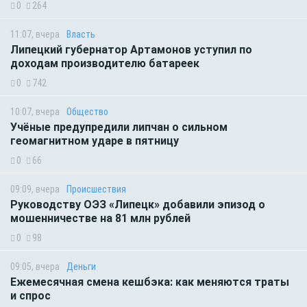
0
264
11:07, вчера
Власть
Липецкий губернатор Артамонов уступил по
доходам производителю батареек
0
742
10:07, вчера
Общество
Учёные предупредили липчан о сильном
геомагнитном ударе в пятницу
0
66
09:09, вчера
Происшествия
Руководству ОЭЗ «Липецк» добавили эпизод о
мошенничестве на 81 млн рублей
0
98
09:05, вчера
Деньги
Ежемесячная смена кешбэка: как меняются траты
и спрос