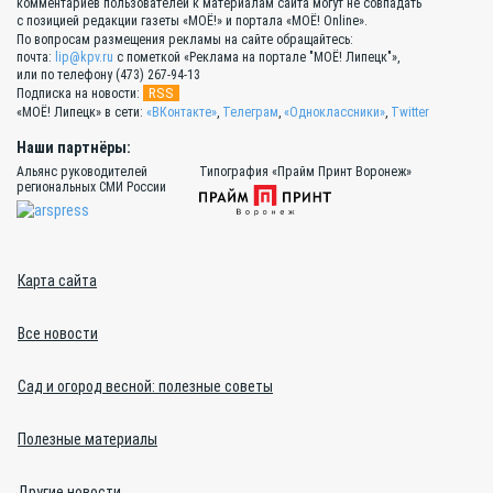
комментариев пользователей к материалам сайта могут не совпадать
с позицией редакции газеты «МОЁ!» и портала «МОЁ! Online».
По вопросам размещения рекламы на сайте обращайтесь:
почта:
lip@kpv.ru
с пометкой «Реклама на портале "МОЁ! Липецк"»,
или по телефону (473) 267-94-13
RSS
Подписка на новости:
«МОЁ! Липецк» в сети:
«ВКонтакте»
,
Телеграм
,
«Одноклассники»
,
Twitter
Наши партнёры:
Альянс руководителей
Типография «Прайм Принт Воронеж»
региональных СМИ России
Карта сайта
Все новости
Сад и огород весной: полезные советы
Полезные материалы
Другие новости