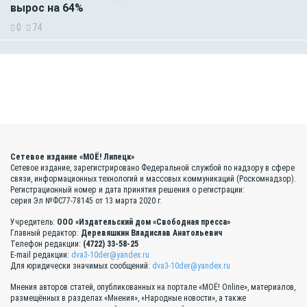
вырос на 64%
0
74
Сетевое издание «МОЁ! Липецк»
Сетевое издание, зарегистрировано Федеральной службой по надзору в сфере
связи, информационных технологий и массовых коммуникаций (Роскомнадзор).
Регистрационный номер и дата принятия решения о регистрации:
серия Эл №ФС77-78145 от 13 марта 2020 г.
Учредитель:
ООО «Издательский дом «Свободная пресса»
Главный редактор:
Деревяшкин Владислав Анатольевич
Телефон редакции:
(4722) 33-58-25
E-mail редакции:
dva3-10der@yandex.ru
Для юридически значимых сообщений:
dva3-10der@yandex.ru
Мнения авторов статей, опубликованных на портале «МОЁ! Online», материалов,
размещённых в разделах «Мнения», «Народные новости», а также