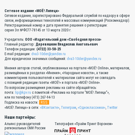
Сетевое издание «МОЁ! Липецк»
Сетевое издание, зарегистрировано Федеральной службой по надзору в сфере
связи, информационных технологий и массовых коммуникаций (Роскомнадзор).
Регистрационный номер и дата принятия решения о регистрации:
серия Эл №ФС77-78145 от 13 марта 2020 г.
Учредитель:
ООО «Издательский дом «Свободная пресса»
Главный редактор:
Деревяшкин Владислав Анатольевич
Телефон редакции:
(4722) 33-58-25
E-mail редакции:
dva3-10der@yandex.ru
Для юридически значимых сообщений:
dva3-10der@yandex.ru
Мнения авторов статей, опубликованных на портале «МОЁ! Online», материалов,
размещённых в разделах «Мнения», «Народные новости», а также
комментариев пользователей к материалам сайта могут не совпадать
с позицией редакции газеты «МОЁ!» и портала «МОЁ! Online».
По вопросам размещения рекламы на сайте обращайтесь:
почта:
lip@kpv.ru
с пометкой «Реклама на портале "МОЁ! Липецк"»,
или по телефону (473) 267-94-13
RSS
Подписка на новости:
«МОЁ! Липецк» в сети:
«ВКонтакте»
,
Телеграм
,
«Одноклассники»
,
Twitter
Наши партнёры:
Альянс руководителей
Типография «Прайм Принт Воронеж»
региональных СМИ России