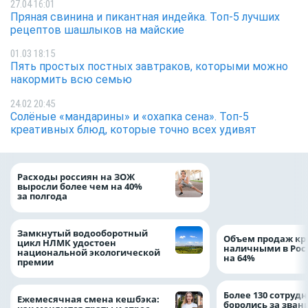
27.04 16:01
Пряная свинина и пикантная индейка. Топ-5 лучших
рецептов шашлыков на майские
01.03 18:15
Пять простых постных завтраков, которыми можно
накормить всю семью
24.02 20:45
Солёные «мандарины» и «охапка сена». Топ-5
креативных блюд, которые точно всех удивят
На доброе дело: 
Расходы россиян на ЗОЖ
помощь детям по
выросли более чем на 40%
благотворительн
за полгода
Замкнутый водооборотный
Объем продаж кр
цикл НЛМК удостоен
наличными в Рос
национальной экологической
на 64%
премии
Более 130 сотруд
Ежемесячная смена кешбэка:
боролись за зван