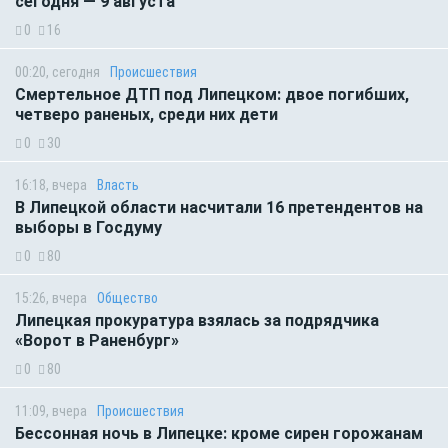
сегодня — 9 августа
0
16
00:20, сегодня
Происшествия
Смертельное ДТП под Липецком: двое погибших,
четверо раненых, среди них дети
0
30
16:18, вчера
Власть
В Липецкой области насчитали 16 претендентов на
выборы в Госдуму
0
80
15:26, вчера
Общество
Липецкая прокуратура взялась за подрядчика
«Ворот в Раненбург»
0
80
11:09, вчера
Происшествия
Бессонная ночь в Липецке: кроме сирен горожанам