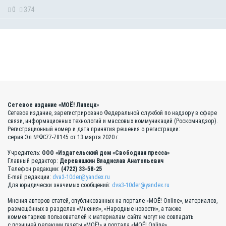
0
374
Сетевое издание «МОЁ! Липецк»
Сетевое издание, зарегистрировано Федеральной службой по надзору в сфере
связи, информационных технологий и массовых коммуникаций (Роскомнадзор).
Регистрационный номер и дата принятия решения о регистрации:
серия Эл №ФС77-78145 от 13 марта 2020 г.
Учредитель:
ООО «Издательский дом «Свободная пресса»
Главный редактор:
Деревяшкин Владислав Анатольевич
Телефон редакции:
(4722) 33-58-25
E-mail редакции:
dva3-10der@yandex.ru
Для юридически значимых сообщений:
dva3-10der@yandex.ru
Мнения авторов статей, опубликованных на портале «МОЁ! Online», материалов,
размещённых в разделах «Мнения», «Народные новости», а также
комментариев пользователей к материалам сайта могут не совпадать
с позицией редакции газеты «МОЁ!» и портала «МОЁ! Online».