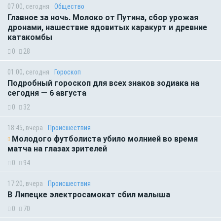
07:00, сегодня
Общество
Главное за ночь. Молоко от Путина, сбор урожая
дронами, нашествие ядовитых каракурт и древние
катакомбы
0
28
01:00, сегодня
Гороскоп
Подробный гороскоп для всех знаков зодиака на
сегодня — 6 августа
0
32
18:45, вчера
Происшествия
Молодого футболиста убило молнией во время
матча на глазах зрителей
0
94
17:20, вчера
Происшествия
В Липецке электросамокат сбил малыша
0
70