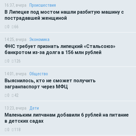
16:37, вчера
Происшествия
В Липецке под мостом нашли разбитую машину с
пострадавшей женщиной
0
66
14:25, вчера
Экономика
ФНС требует признать липецкий «Стальсоюз»
банкротом из-за долга в 156 млн рублей
0
126
14:01, вчера
Общество
Выяснилось, кто не сможет получить
загранпаспорт через МФЦ
0
42
13:23, вчера
Дети
Маленьким липчанам добавили 6 рублей на питание
в детских садах
0
118