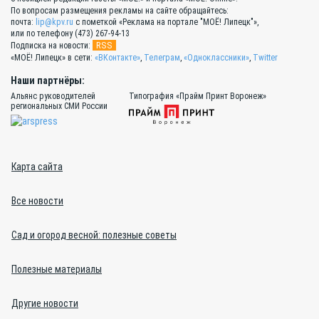
По вопросам размещения рекламы на сайте обращайтесь:
почта:
lip@kpv.ru
с пометкой «Реклама на портале "МОЁ! Липецк"»,
или по телефону (473) 267-94-13
RSS
Подписка на новости:
«МОЁ! Липецк» в сети:
«ВКонтакте»
,
Телеграм
,
«Одноклассники»
,
Twitter
Наши партнёры:
Альянс руководителей
Типография «Прайм Принт Воронеж»
региональных СМИ России
Карта сайта
Все новости
Сад и огород весной: полезные советы
Полезные материалы
Другие новости