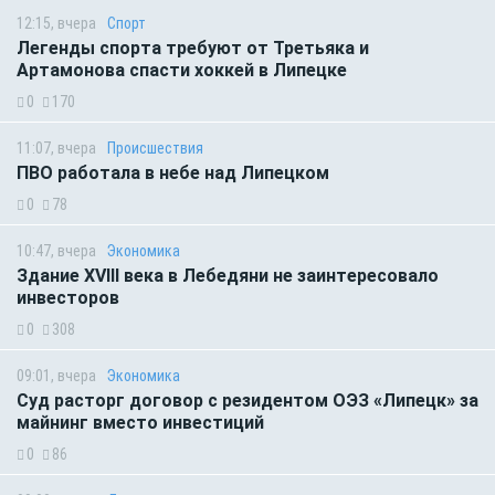
12:15, вчера
Спорт
Легенды спорта требуют от Третьяка и
Артамонова спасти хоккей в Липецке
0
170
11:07, вчера
Происшествия
ПВО работала в небе над Липецком
0
78
10:47, вчера
Экономика
Здание XVIII века в Лебедяни не заинтересовало
инвесторов
0
308
09:01, вчера
Экономика
Суд расторг договор с резидентом ОЭЗ «Липецк» за
майнинг вместо инвестиций
0
86