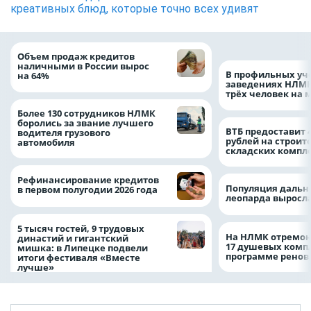
креативных блюд, которые точно всех удивят
Объем продаж кредитов
наличными в России вырос
В профильных уч
на 64%
заведениях НЛМК
трёх человек на 
Более 130 сотрудников НЛМК
боролись за звание лучшего
ВТБ предоставит 
водителя грузового
рублей на строит
автомобиля
складских компл
Рефинансирование кредитов
Популяция дальн
в первом полугодии 2026 года
леопарда выросла
5 тысяч гостей, 9 трудовых
На НЛМК отремон
династий и гигантский
17 душевых комп
мишка: в Липецке подвели
программе рено
итоги фестиваля «Вместе
лучше»