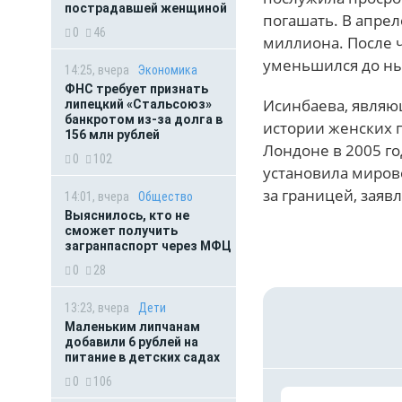
пострадавшей женщиной
погашать. В апрел
0
46
миллиона. После 
уменьшился до н
14:25, вчера
Экономика
ФНС требует признать
Исинбаева, являю
липецкий «Стальсоюз»
банкротом из-за долга в
истории женских п
156 млн рублей
Лондоне в 2005 го
0
102
установила мирово
за границей, заявл
14:01, вчера
Общество
Выяснилось, кто не
сможет получить
загранпаспорт через МФЦ
0
28
13:23, вчера
Дети
Маленьким липчанам
добавили 6 рублей на
питание в детских садах
0
106