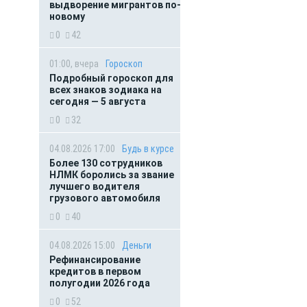
выдворение мигрантов по-
новому
0
42
01:00, вчера
Гороскоп
Подробный гороскоп для
всех знаков зодиака на
сегодня — 5 августа
0
32
04.08.2026 17:00
Будь в курсе
Более 130 сотрудников
НЛМК боролись за звание
лучшего водителя
грузового автомобиля
0
40
04.08.2026 15:00
Деньги
Рефинансирование
кредитов в первом
полугодии 2026 года
0
52