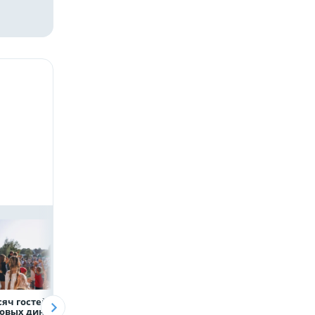
сяч гостей, 9
В профильных
ВТБ предоставит 
овых династий
учебных заведениях
млрд рублей