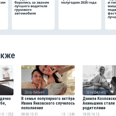
сии
боролись за звание
полугодии 2026 года
и ги
лучшего водителя
мишк
грузового
подв
автомобиля
фест
луч
акже
Шоу-бизнес
Шоу-бизнес
удачно
В семье популярного актёра
Данила Козловски
бе,
Ивана Янковского случилось
Акиньшина стали
пополнение
родителями
0
252
08.06 15:31
0
246
18.05 16:12