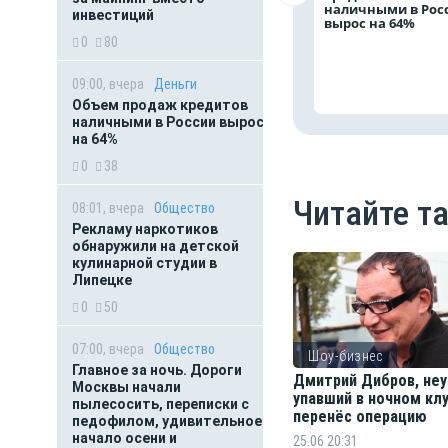
наличными в Рос
инвестиций
вырос на 64%
0
80
09:00, вчера
Деньги
Объем продаж кредитов
наличными в России вырос
на 64%
0
38
Читайте т
08:01, вчера
Общество
Рекламу наркотиков
обнаружили на детской
кулинарной студии в
Липецке
0
50
07:00, вчера
Общество
Шоу-бизнес
Главное за ночь. Дороги
Дмитрий Дибров, не
Москвы начали
упавший в ночном клу
пылесосить, переписки с
перенёс операцию
педофилом, удивительное
начало осени и
25.06 20:31