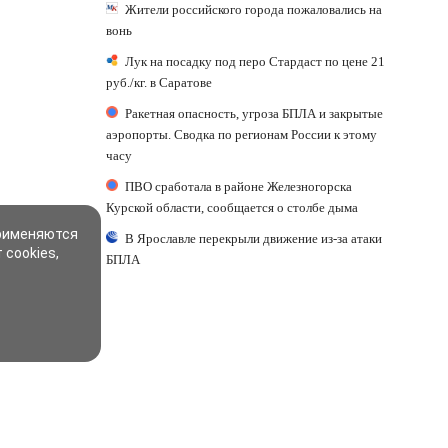
Жители российского города пожаловались на
вонь
Лук на посадку под перо Стардаст по цене 21
руб./кг. в Саратове
Ракетная опасность, угроза БПЛА и закрытые
аэропорты. Сводка по регионам России к этому
часу
ПВО сработала в районе Железногорска
Курской области, сообщается о столбе дыма
применяются
В Ярославле перекрыли движение из-за атаки
 cookies,
БПЛА