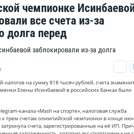
кой чемпионке Исинбаево
овали все счета из-за
о долга перед
синбаевой заблокировали из-за долга
4
ой налогов на сумму 818 тысяч рублей, счета знамени
сменки Елены Исинбаевой в российских банках были
egram-канала «Mash на спорте», налоговая служба
п к трем счетам олимпийской чемпионки в конце июн
 затронула счета, зарегистрированные на её ИП. При
ченная задолженность, которую экс-спортсменка не