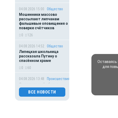
04.08.2026 15:00
Общество
Мошенники массово
рассылают липчанам
фальшивые оповещения о
поверке счётчиков
0
126
04.08.2026 14:52
Общество
Липецкая школьница
рассказала Путину о
спасённом храме
Оставаясь 
для пов
0
60
04.08.2026 13:48
Происшествия
Смертельный сбор: в
Липецкой области от
ВСЕ НОВОСТИ
бледной поганки
скончалась пенсионерка
0
68
04.08.2026 13:32
Происшествия