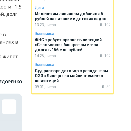
остиг 1,5
Дети
й, долг
Маленьким липчанам добавили 6
рублей на питание в детских садах
13:23, вчера
0
102
е в
Экономика
ФНС требует признать липецкий
аниях в
«Стальсоюз» банкротом из-за
долга в 156 млн рублей
а живет
14:25, вчера
0
102
Экономика
Суд расторг договор с резидентом
ОЭЗ «Липецк» за майнинг вместо
инвестиций
ФЕДОРЕНКО
09:01, вчера
0
80