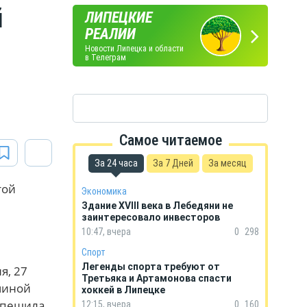
й
ЛИПЕЦКИЕ
ПОГОДА
ГОРОСКОП
РЕАЛИИ
В ЛИПЕЦКЕ
НА КАЖДЫЙ ДЕНЬ
Новости Липецка и области
в Телеграм
Самое читаемое
За 24 часа
За 7 Дней
За месяц
той
Экономика
Здание XVIII века в Лебедяни не
заинтересовало инвесторов
10:47, вчера
0
298
Спорт
Легенды спорта требуют от
я, 27
Третьяка и Артамонова спасти
чиной
хоккей в Липецке
 спешила
12:15, вчера
0
160