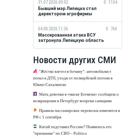
31.07.2026 09:02
0
1104
Бывший мэр Липецка стал
директором агрофирмы
04.08.2026 11:36
0
766
Массированная атака ВСУ
затронула Липецкую область
Новости других СМИ
"Жёстко влетел в бочину": автомобилист
попал в ДТП, уходя от полицейской погони в
Южно-Сахалинске
Мать девочки в «маске Бэтмена» сообщила о
возвращении в Петербург вопреки санкциям
Правила пассажирских перевозок изменятся в
РФ с 1 сентября
Китай подставил Россию? Появилось его
"признание" по СВО – Politico