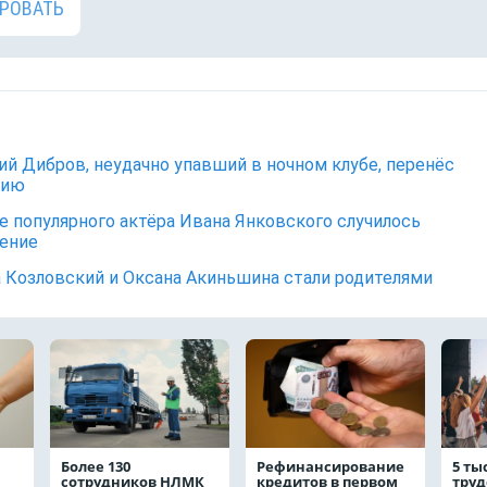
РОВАТЬ
й Дибров, неудачно упавший в ночном клубе, перенёс
цию
е популярного актёра Ивана Янковского случилось
ение
 Козловский и Оксана Акиньшина стали родителями
Более 130
Рефинансирование
5 ты
сотрудников НЛМК
кредитов в первом
труд