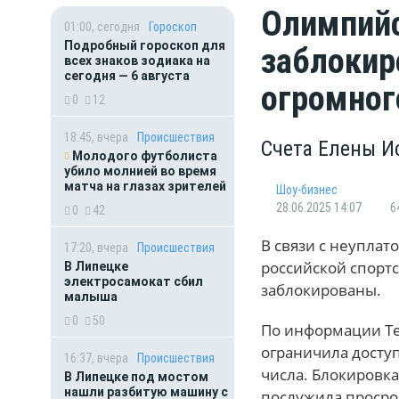
Олимпийс
01:00, сегодня
Гороскоп
Подробный гороскоп для
заблокир
всех знаков зодиака на
сегодня — 6 августа
огромног
0
12
18:45, вчера
Происшествия
Счета Елены И
Молодого футболиста
убило молнией во время
матча на глазах зрителей
Шоу-бизнес
28.06.2025 14:07
6
0
42
В связи с неуплат
17:20, вчера
Происшествия
российской спорт
В Липецке
электросамокат сбил
заблокированы.
малыша
0
50
По информации Tel
ограничила досту
16:37, вчера
Происшествия
числа. Блокировка
В Липецке под мостом
нашли разбитую машину с
послужила просро