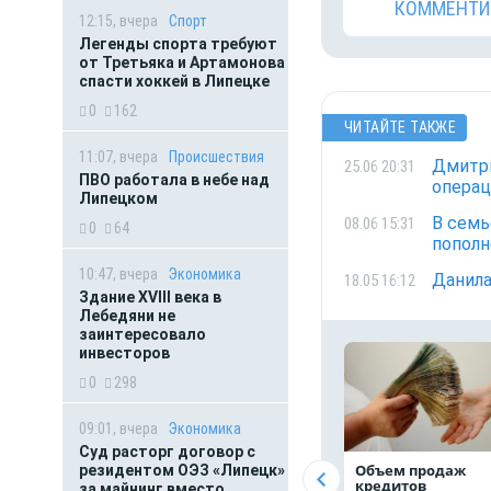
КОММЕНТИ
12:15, вчера
Спорт
Легенды спорта требуют
от Третьяка и Артамонова
спасти хоккей в Липецке
0
162
ЧИТАЙТЕ ТАКЖЕ
11:07, вчера
Происшествия
Дмитри
25.06 20:31
ПВО работала в небе над
опера
Липецком
В семь
08.06 15:31
0
64
пополн
10:47, вчера
Экономика
Данила
18.05 16:12
Здание XVIII века в
Лебедяни не
заинтересовало
инвесторов
0
298
09:01, вчера
Экономика
Суд расторг договор с
Объем продаж
резидентом ОЭЗ «Липецк»
кредитов
за майнинг вместо