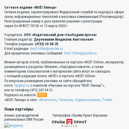
Сетевое издание «МОЁ! Липецк»
Сетевое издание, зарегистрировано Федеральной службой по надзору в сфере
связи, информационных технологий и массовых коммуникаций (Роскомнадзор).
Регистрационный номер и дата принятия решения о регистрации:
серия Эл №ФС77-78145 от 13 марта 2020 г.
Учредитель:
ООО «Издательский дом «Свободная пресса»
Главный редактор:
Деревяшкин Владислав Анатольевич
Телефон редакции:
(4722) 33-58-25
E-mail редакции:
dva3-10der@yandex.ru
Для юридически значимых сообщений:
dva3-10der@yandex.ru
Мнения авторов статей, опубликованных на портале «МОЁ! Online», материалов,
размещённых в разделах «Мнения», «Народные новости», а также
комментариев пользователей к материалам сайта могут не совпадать
с позицией редакции газеты «МОЁ!» и портала «МОЁ! Online».
По вопросам размещения рекламы на сайте обращайтесь:
почта:
lip@kpv.ru
с пометкой «Реклама на портале "МОЁ! Липецк"»,
или по телефону (473) 267-94-13
RSS
Подписка на новости:
«МОЁ! Липецк» в сети:
«ВКонтакте»
,
Телеграм
,
«Одноклассники»
,
Twitter
Наши партнёры:
Альянс руководителей
Типография «Прайм Принт Воронеж»
региональных СМИ России