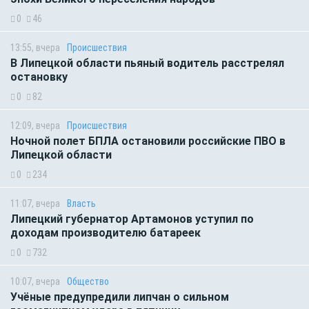
0
46
13:55, вчера
Происшествия
В Липецкой области пьяный водитель расстрелял
остановку
0
82
12:09, вчера
Происшествия
Ночной полет БПЛА остановили российские ПВО в
Липецкой области
0
234
11:07, вчера
Власть
Липецкий губернатор Артамонов уступил по
доходам производителю батареек
0
732
10:07, вчера
Общество
Учёные предупредили липчан о сильном