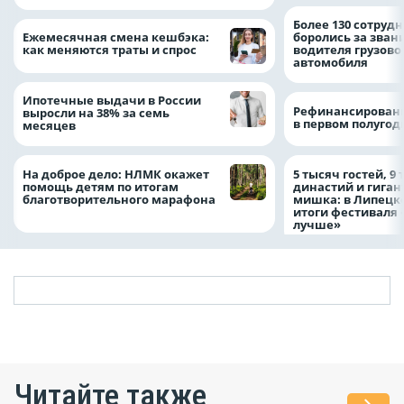
Более 130 сотруд
Ежемесячная смена кешбэка:
боролись за зван
как меняются траты и спрос
водителя грузово
автомобиля
Ипотечные выдачи в России
Рефинансировани
выросли на 38% за семь
в первом полугоди
месяцев
На доброе дело: НЛМК окажет
5 тысяч гостей, 9
помощь детям по итогам
династий и гиган
благотворительного марафона
мишка: в Липецк
итоги фестиваля
лучше»
Читайте также