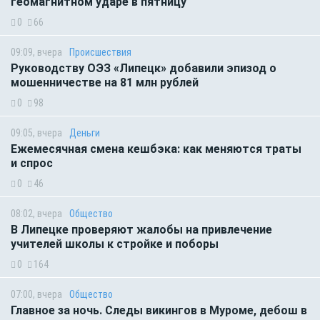
геомагнитном ударе в пятницу
0
66
09:09, вчера
Происшествия
Руководству ОЭЗ «Липецк» добавили эпизод о
мошенничестве на 81 млн рублей
0
98
09:05, вчера
Деньги
Ежемесячная смена кешбэка: как меняются траты
и спрос
0
46
08:02, вчера
Общество
В Липецке проверяют жалобы на привлечение
учителей школы к стройке и поборы
0
164
07:00, вчера
Общество
Главное за ночь. Следы викингов в Муроме, дебош в