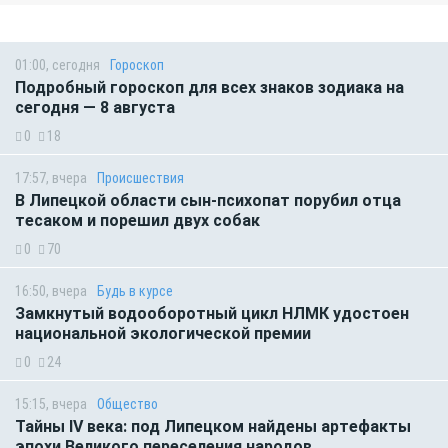
01:00, сегодня
Гороскоп
Подробный гороскоп для всех знаков зодиака на
сегодня — 8 августа
0
18
17:57, вчера
Происшествия
В Липецкой области сын-психопат порубил отца
тесаком и порешил двух собак
0
70
16:50, вчера
Будь в курсе
Замкнутый водооборотный цикл НЛМК удостоен
национальной экологической премии
0
24
15:15, вчера
Общество
Тайны IV века: под Липецком найдены артефакты
эпохи Великого переселения народов