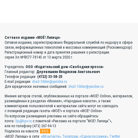
Сетевое издание «МОЁ! Липецк»
Сетевое издание, зарегистрировано Федеральной службой по надзору в сфере
связи, информационных технологий и массовых коммуникаций (Роскомнадзор).
Регистрационный номер и дата принятия решения о регистрации:
серия Эл №ФС77-78145 от 13 марта 2020 г.
Учредитель:
ООО «Издательский дом «Свободная пресса»
Главный редактор:
Деревяшкин Владислав Анатольевич
Телефон редакции:
(4722) 33-58-25
E-mail редакции:
dva3-10der@yandex.ru
Для юридически значимых сообщений:
dva3-10der@yandex.ru
Мнения авторов статей, опубликованных на портале «МОЁ! Online», материалов,
размещённых в разделах «Мнения», «Народные новости», а также
комментариев пользователей к материалам сайта могут не совпадать
с позицией редакции газеты «МОЁ!» и портала «МОЁ! Online».
По вопросам размещения рекламы на сайте обращайтесь:
почта:
lip@kpv.ru
с пометкой «Реклама на портале "МОЁ! Липецк"»,
или по телефону (473) 267-94-13
RSS
Подписка на новости:
«МОЁ! Липецк» в сети:
«ВКонтакте»
,
Телеграм
,
«Одноклассники»
,
Twitter