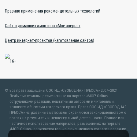
Правила применения рекомендательных технологий
Сайт о домашних животных «Моё зверьё»
Центр интернет-проектов (изготовление сайтов)
Все права защищены ООО ИД «СВОБОДНАЯ ПРЕССА» 2007–2024
Любые материалы, размещенные на портале «МОЁ! Online»
сотрудниками редакции, нештатными авторами и читателями,
являются объектами авторского права. Права ООО ИД «СВОБОДНАЯ
ПРЕССА» на указанные материалы охраняются законодательством о
правах на результаты интеллектуальной деятельности. Полное или
частичное использование материалов, размещенных на портале
«МОЁ! Online», допускается только с письменного согласия редакции
с указанием ссылки на источник. Частичное цитирование возможно