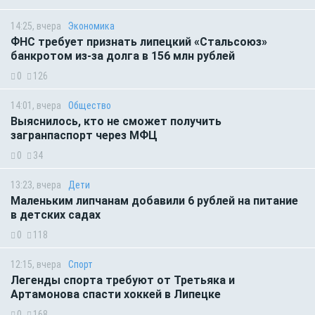
14:25, вчера
Экономика
ФНС требует признать липецкий «Стальсоюз»
банкротом из-за долга в 156 млн рублей
0
126
14:01, вчера
Общество
Выяснилось, кто не сможет получить
загранпаспорт через МФЦ
0
34
13:23, вчера
Дети
Маленьким липчанам добавили 6 рублей на питание
в детских садах
0
118
12:15, вчера
Спорт
Легенды спорта требуют от Третьяка и
Артамонова спасти хоккей в Липецке
0
168