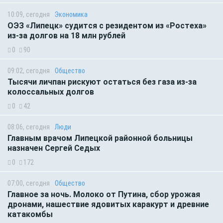
10:09, сегодня
Экономика
ОЭЗ «Липецк» судится с резидентом из «Ростеха»
из-за долгов на 18 млн рублей
0
90
09:02, сегодня
Общество
Тысячи личпан рискуют остаться без газа из-за
колоссальных долгов
0
42
08:06, сегодня
Люди
Главным врачом Липецкой районной больницы
назначен Сергей Седых
0
172
07:00, сегодня
Общество
Главное за ночь. Молоко от Путина, сбор урожая
дронами, нашествие ядовитых каракурт и древние
катакомбы