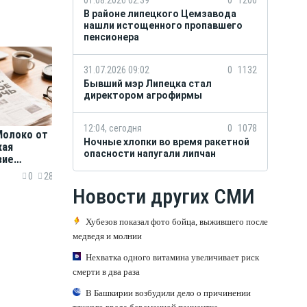
В районе липецкого Цемзавода
нашли истощенного пропавшего
пенсионера
31.07.2026 09:02
0
1132
Бывший мэр Липецка стал
директором агрофирмы
12:04, сегодня
0
1078
 Молоко от
Ночные хлопки во время ракетной
жая
опасности напугали липчан
вие
т и
0
28
бы
Новости других СМИ
Хубезов показал фото бойца, выжившего после
медведя и молнии
Нехватка одного витамина увеличивает риск
смерти в два раза
В Башкирии возбудили дело о причинении