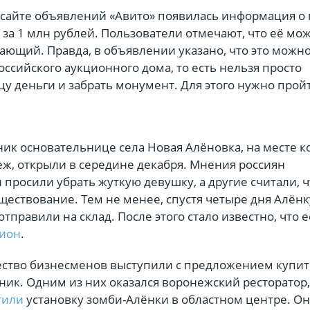
а сайте объявлений «Авито» появилась информация о
за 1 млн рублей. Пользователи отмечают, что её мо
ющий. Правда, в объявлении указано, что это можно
Российского аукционного дома, то есть нельзя просто
у деньги и забрать монумент. Для этого нужно прой
ик основательнице села Новая Алёновка, на месте к
ж, открыли в середине декабря. Мнения россиян
 просили убрать жуткую девушку, а другие считали, ч
ществование. Тем не менее, спустя четыре дня Алёнк
отправили на склад. После этого стало известно, что е
цион
.
ество бизнесменов выступили с предложением купит
ик. Одним из них оказался воронежский ресторатор,
тили
установку зомби-Алёнки в областном центре. О