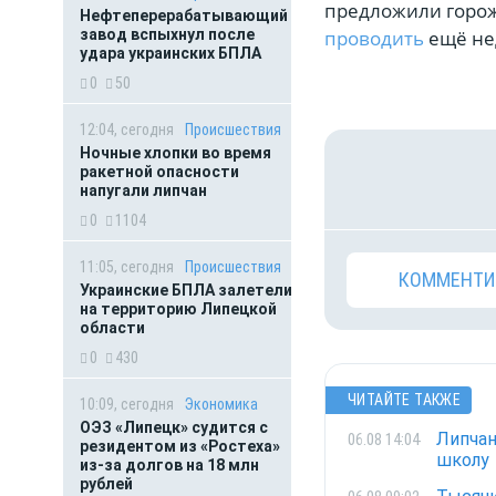
предложили горожа
Нефтеперерабатывающий
завод вспыхнул после
проводить
ещё не
удара украинских БПЛА
0
50
12:04, сегодня
Происшествия
Ночные хлопки во время
ракетной опасности
напугали липчан
0
1104
11:05, сегодня
Происшествия
КОММЕНТИ
Украинские БПЛА залетели
на территорию Липецкой
области
0
430
ЧИТАЙТЕ ТАКЖЕ
10:09, сегодня
Экономика
ОЭЗ «Липецк» судится с
Липчан
06.08 14:04
резидентом из «Ростеха»
школу
из-за долгов на 18 млн
рублей