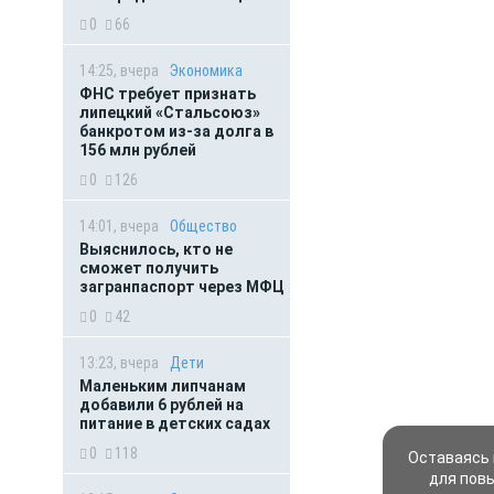
0
66
14:25, вчера
Экономика
ФНС требует признать
липецкий «Стальсоюз»
банкротом из-за долга в
156 млн рублей
0
126
14:01, вчера
Общество
Выяснилось, кто не
сможет получить
загранпаспорт через МФЦ
0
42
13:23, вчера
Дети
Маленьким липчанам
добавили 6 рублей на
питание в детских садах
0
118
Оставаясь 
для пов