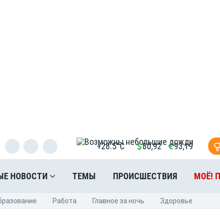
+28.5°C
80,92
93,19
ЫЕ НОВОСТИ
ТЕМЫ
ПРОИСШЕСТВИЯ
МОЁ! 
бразование
Pабота
Главное за ночь
Здоровье