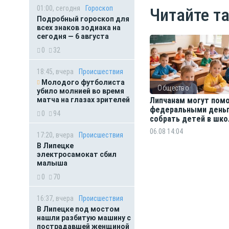
01:00, сегодня
Гороскоп
Читайте т
Подробный гороскоп для
всех знаков зодиака на
сегодня — 6 августа
0
32
18:45, вчера
Происшествия
Молодого футболиста
Общество
убило молнией во время
матча на глазах зрителей
Липчанам могут пом
федеральными день
0
94
собрать детей в шко
06.08 14:04
17:20, вчера
Происшествия
В Липецке
электросамокат сбил
малыша
0
70
16:37, вчера
Происшествия
В Липецке под мостом
нашли разбитую машину с
пострадавшей женщиной