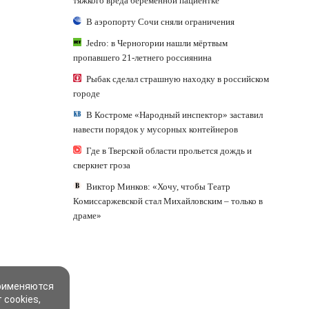
тяжкого вреда беременной пациентке
В аэропорту Сочи сняли ограничения
Jedro: в Черногории нашли мёртвым
пропавшего 21-летнего россиянина
Рыбак сделал страшную находку в российском
городе
В Костроме «Народный инспектор» заставил
навести порядок у мусорных контейнеров
Где в Тверской области прольется дождь и
сверкнет гроза
Виктор Минков: «Хочу, чтобы Театр
Комиссаржевской стал Михайловским – только в
драме»
применяются
 cookies,