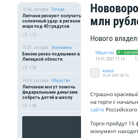
Нововоро
16:45, сегодня
Погода
Липчане рискуют получить
млн руб
солнечный удар: в регионе
жара под 40 градусов
0
12
Нового владел
15:31, сегодня
Экономика
Я — репортё
Общество
Бензин резко подешевел в
15.01.2021 11:15
1
Липецкой области
0
28
Kotik88
15.01.2021 08:10
14:04, сегодня
Общество
Липчанам могут помочь
федеральными деньгами
Страшно красивый
собрать детей в школу
на торги с началь
0
40
сайте
Российского
Торги пройдут 15 
монумент находит