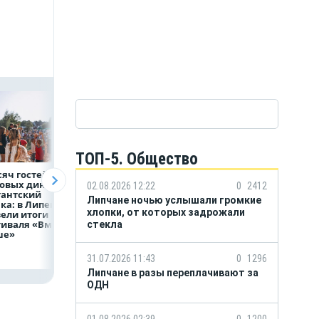
ТОП-5. Общество
сяч гостей, 9
В профильных
ВТБ предоставит 
овых династий
учебных заведениях
млрд рублей
02.08.2026 12:22
0
2412
гантский
НЛМК конкурс до
на строительство
Липчане ночью услышали громкие
а: в Липецке
трёх человек на
складских
хлопки, от которых задрожали
ели итоги
место
комплексов
иваля «Вместе
стекла
ше»
31.07.2026 11:43
0
1296
Липчане в разы переплачивают за
ОДН
01.08.2026 02:39
0
1200