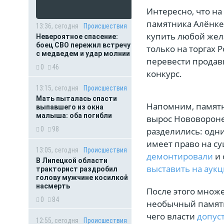
Интересно, что н
памятника Алёнке 
13:36, сегодня
Происшествия
купить любой жела
Невероятное спасение:
боец СВО пережил встречу
только на торгах 
с медведем и удар молнии
перевести продавц
0
46
конкурс.
13:15, сегодня
Происшествия
Мать пыталась спасти
Напомним, памятн
выпавшего из окна
малыша: оба погибли
вырос Нововороне
0
98
разделились: одни
имеет право на су
13:05, сегодня
Происшествия
демонтировали
и 
В Липецкой области
выставить на аук
тракторист раздробил
голову мужчине косилкой
насмерть
После этого множ
0
84
необычный памятн
чего власти
допус
12:55, сегодня
Происшествия