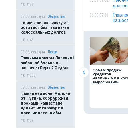
Тысячи
06.08 09:02
0
96
долгов
Главно
06.08 07:00
09:02, сегодня
Общество
нашест
Тысячи личпан рискуют
остаться без газа из-за
колоссальных долгов
0
46
08:06, сегодня
Люди
Главным врачом Липецкой
районной больницы
назначен Сергей Седых
Объем продаж
кредитов
0
200
наличными в Рос
вырос на 64%
07:00, сегодня
Общество
Главное за ночь. Молоко
от Путина, сбор урожая
дронами, нашествие
ядовитых каракурт и
древние катакомбы
0
28