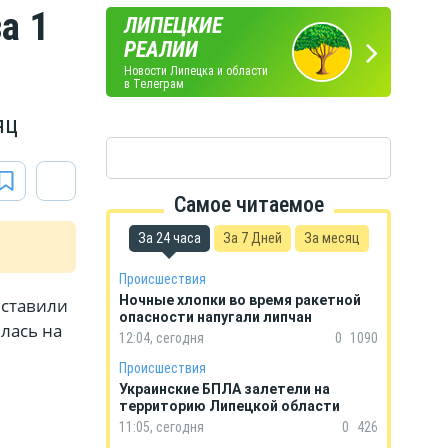
а 1
ЛИПЕЦКИЕ
ПОГОДА
ГОРОСКОП
РЕАЛИИ
В ЛИПЕЦКЕ
НА КАЖДЫЙ ДЕНЬ
Новости Липецка и области
в Телеграм
яц
Самое читаемое
За 24 часа
За 7 Дней
За месяц
Происшествия
Ночные хлопки во время ракетной
ыставили
опасности напугали липчан
лась на
12:04, сегодня
0
1090
Происшествия
Украинские БПЛА залетели на
территорию Липецкой области
11:05, сегодня
0
426