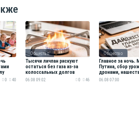
акже
Общество
Общество
очь
Тысячи личпан рискуют
Главное за ночь.
гами
остаться без газа из-за
Путина, сбор уро
лу
колоссальных долгов
дронами, нашест
ядовитых каракур
0
40
06.08 09:02
0
46
06.08 07:00
древние катаком