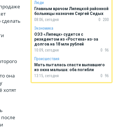
Люди
 продаже
Главным врачом Липецкой районной
жет
больницы назначен Сергей Седых
08:06, сегодня
0
200
 сделать
Экономика
ти
ОЭЗ «Липецк» судится с
резидентом из «Ростеха» из-за
долгов на 18 млн рублей
10:09, сегодня
0
96
Происшествия
оторого
Мать пыталась спасти выпавшего
из окна малыша: оба погибли
то она
13:15, сегодня
0
96
у
ё хотят
ь
 после
ни