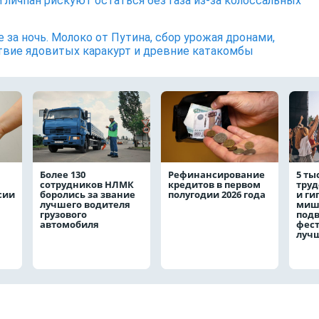
 личпан рискуют остаться без газа из-за колоссальных
е за ночь. Молоко от Путина, сбор урожая дронами,
вие ядовитых каракурт и древние катакомбы
Более 130
Рефинансирование
5 ты
сотрудников НЛМК
кредитов в первом
труд
сии
боролись за звание
полугодии 2026 года
и ги
лучшего водителя
мишк
грузового
подв
автомобиля
фест
луч