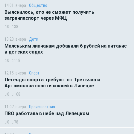
14:01, вчера
Общество
Выяснилось, кто не сможет получить
загранпаспорт через МФЦ
0
38
13:23, вчера
Дети
Маленьким липчанам добавили 6 рублей на питание
в детских садах
0
118
12:15, вчера
Спорт
Легенды спорта требуют от Третьяка и
Артамонова спасти хоккей в Липецке
0
168
11:07, вчера
Происшествия
ПВО работала в небе над Липецком
0
78