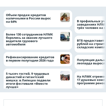
Объем продаж кредитов
наличными в России вырос
В профильных уч
на 64%
заведениях НЛМК
трёх человек на 
Более 130 сотрудников НЛМК
боролись за звание лучшего
ВТБ предоставит 
водителя грузового
рублей на строит
автомобиля
складских компл
Рефинансирование кредитов
Популяция дальн
в первом полугодии 2026 года
леопарда выросла
5 тысяч гостей, 9 трудовых
На НЛМК отремон
династий и гигантский
17 душевых комп
мишка: в Липецке подвели
программе рено
итоги фестиваля «Вместе
лучше»