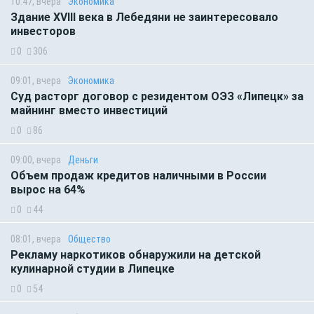
10:47, вчера
Экономика
Здание XVIII века в Лебедяни не заинтересовало
инвесторов
0
306
09:01, вчера
Экономика
Суд расторг договор с резидентом ОЭЗ «Липецк» за
майнинг вместо инвестиций
0
86
09:00, вчера
Деньги
Объем продаж кредитов наличными в России
вырос на 64%
0
44
08:01, вчера
Общество
Рекламу наркотиков обнаружили на детской
кулинарной студии в Липецке
0
54