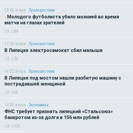
18:45, вчера
Происшествия
Молодого футболиста убило молнией во время
матча на глазах зрителей
0
88
17:20, вчера
Происшествия
В Липецке электросамокат сбил малыша
0
70
16:37, вчера
Происшествия
В Липецке под мостом нашли разбитую машину с
пострадавшей женщиной
0
66
14:25, вчера
Экономика
ФНС требует признать липецкий «Стальсоюз»
банкротом из-за долга в 156 млн рублей
0
126