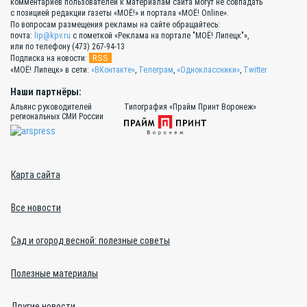
комментариев пользователей к материалам сайта могут не совпадать
с позицией редакции газеты «МОЁ!» и портала «МОЁ! Online».
По вопросам размещения рекламы на сайте обращайтесь:
почта:
lip@kpv.ru
с пометкой «Реклама на портале "МОЁ! Липецк"»,
или по телефону (473) 267-94-13
RSS
Подписка на новости:
«МОЁ! Липецк» в сети:
«ВКонтакте»
,
Телеграм
,
«Одноклассники»
,
Twitter
Наши партнёры:
Альянс руководителей
Типография «Прайм Принт Воронеж»
региональных СМИ России
Карта сайта
Все новости
Сад и огород весной: полезные советы
Полезные материалы
Другие новости