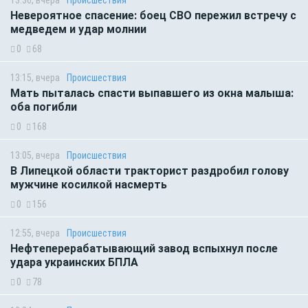
13:36, вчера
Происшествия
Невероятное спасение: боец СВО пережил встречу с
медведем и удар молнии
0
68
13:15, вчера
Происшествия
Мать пыталась спасти выпавшего из окна малыша:
оба погибли
0
168
13:05, вчера
Происшествия
В Липецкой области тракторист раздробил голову
мужчине косилкой насмерть
0
156
12:55, вчера
Происшествия
Нефтеперерабатывающий завод вспыхнул после
удара украинских БПЛА
0
78