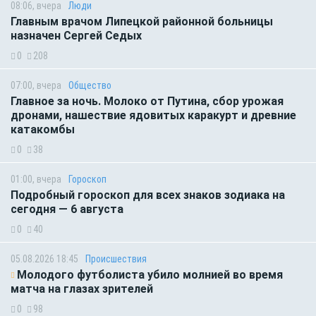
08:06, вчера
Люди
Главным врачом Липецкой районной больницы
назначен Сергей Седых
0
208
07:00, вчера
Общество
Главное за ночь. Молоко от Путина, сбор урожая
дронами, нашествие ядовитых каракурт и древние
катакомбы
0
38
01:00, вчера
Гороскоп
Подробный гороскоп для всех знаков зодиака на
сегодня — 6 августа
0
40
05.08.2026 18:45
Происшествия
Молодого футболиста убило молнией во время
матча на глазах зрителей
0
98