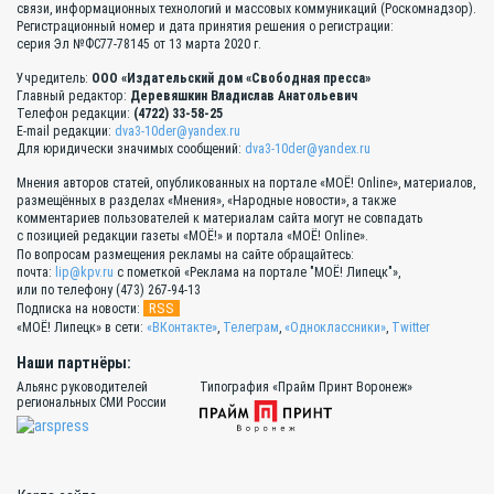
связи, информационных технологий и массовых коммуникаций (Роскомнадзор).
Регистрационный номер и дата принятия решения о регистрации:
серия Эл №ФС77-78145 от 13 марта 2020 г.
Учредитель:
ООО «Издательский дом «Свободная пресса»
Главный редактор:
Деревяшкин Владислав Анатольевич
Телефон редакции:
(4722) 33-58-25
E-mail редакции:
dva3-10der@yandex.ru
Для юридически значимых сообщений:
dva3-10der@yandex.ru
Мнения авторов статей, опубликованных на портале «МОЁ! Online», материалов,
размещённых в разделах «Мнения», «Народные новости», а также
комментариев пользователей к материалам сайта могут не совпадать
с позицией редакции газеты «МОЁ!» и портала «МОЁ! Online».
По вопросам размещения рекламы на сайте обращайтесь:
почта:
lip@kpv.ru
с пометкой «Реклама на портале "МОЁ! Липецк"»,
или по телефону (473) 267-94-13
RSS
Подписка на новости:
«МОЁ! Липецк» в сети:
«ВКонтакте»
,
Телеграм
,
«Одноклассники»
,
Twitter
Наши партнёры:
Альянс руководителей
Типография «Прайм Принт Воронеж»
региональных СМИ России