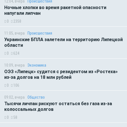
12:04, вчера
Происшествия
Ночные хлопки во время ракетной опасности
напугали липчан
0
2358
11:05, вчера
Происшествия
Украинские БПЛА залетели на территорию Липецкой
области
0
624
10:09, вчера
Экономика
ОЭЗ «Липецк» судится с резидентом из «Ростеха»
из-за долгов на 18 млн рублей
0
106
09:02, вчера
Общество
Тысячи личпан рискуют остаться без газа из-за
колоссальных долгов
0
58