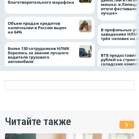
династий и гиган
благотворительного марафона
мишка: в Липецк
итоги фестиваля
лучше»
Объем продаж кредитов
наличными в России вырос
В профильных уч
на 64%
заведениях НЛМК
трёх человек на 
Более 130 сотрудников НЛМК
боролись за звание лучшего
ВТБ предоставит 
водителя грузового
рублей на строит
автомобиля
складских компл
Читайте также