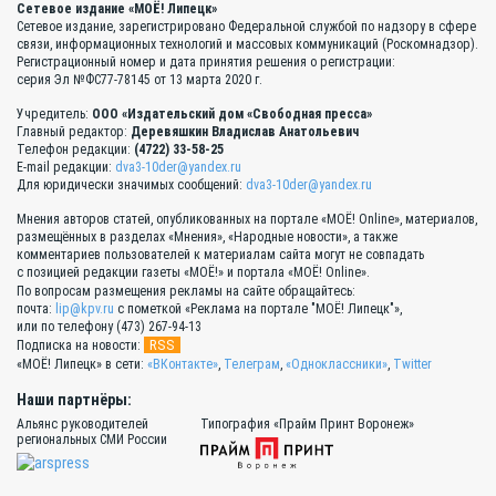
Сетевое издание «МОЁ! Липецк»
Сетевое издание, зарегистрировано Федеральной службой по надзору в сфере
связи, информационных технологий и массовых коммуникаций (Роскомнадзор).
Регистрационный номер и дата принятия решения о регистрации:
серия Эл №ФС77-78145 от 13 марта 2020 г.
Учредитель:
ООО «Издательский дом «Свободная пресса»
Главный редактор:
Деревяшкин Владислав Анатольевич
Телефон редакции:
(4722) 33-58-25
E-mail редакции:
dva3-10der@yandex.ru
Для юридически значимых сообщений:
dva3-10der@yandex.ru
Мнения авторов статей, опубликованных на портале «МОЁ! Online», материалов,
размещённых в разделах «Мнения», «Народные новости», а также
комментариев пользователей к материалам сайта могут не совпадать
с позицией редакции газеты «МОЁ!» и портала «МОЁ! Online».
По вопросам размещения рекламы на сайте обращайтесь:
почта:
lip@kpv.ru
с пометкой «Реклама на портале "МОЁ! Липецк"»,
или по телефону (473) 267-94-13
RSS
Подписка на новости:
«МОЁ! Липецк» в сети:
«ВКонтакте»
,
Телеграм
,
«Одноклассники»
,
Twitter
Наши партнёры:
Альянс руководителей
Типография «Прайм Принт Воронеж»
региональных СМИ России