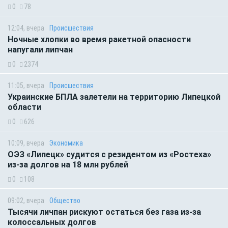
0
78
12:04, вчера
Происшествия
Ночные хлопки во время ракетной опасности
напугали липчан
0
2374
11:05, вчера
Происшествия
Украинские БПЛА залетели на территорию Липецкой
области
0
626
10:09, вчера
Экономика
ОЭЗ «Липецк» судится с резидентом из «Ростеха»
из-за долгов на 18 млн рублей
0
108
09:02, вчера
Общество
Тысячи личпан рискуют остаться без газа из-за
колоссальных долгов