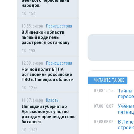
Великого переселения
народов
0
54
13:55, вчера
Происшествия
В Липецкой области
пьяный водитель
расстрелял остановку
0
98
12:09, вчера
Происшествия
Ночной полет БПЛА
остановили российские
ПВО в Липецкой области
ЧИТАЙТЕ ТАКЖЕ
0
276
Тайны 
07.08 15:15
пересе
11:07, вчера
Власть
Учёные
07.08 10:07
Липецкий губернатор
пятниц
Артамонов уступил по
доходам производителю
В Липе
07.08 08:02
батареек
стройк
0
742