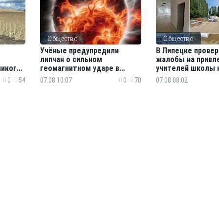
Общество
Общество
Учёные предупредили
В Липецке прове
липчан о сильном
жалобы на привл
ликого
геомагнитном ударе в
учителей школы 
в
пятницу
и поборы
0
54
07.08 10:07
0
70
07.08 08:02