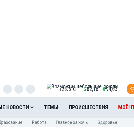
+28.5°C
82,16
94,83
ЫЕ НОВОСТИ
ТЕМЫ
ПРОИСШЕСТВИЯ
МОЁ! 
бразование
Pабота
Главное за ночь
Здоровье