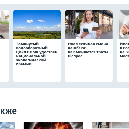
Замкнутый
Ежемесячная смена
Ипо
водооборотный
кешбэка:
в Ро
цикл НЛМК удостоен
как меняются траты
на 3
национальной
и спрос
мес
экологической
премии
акже