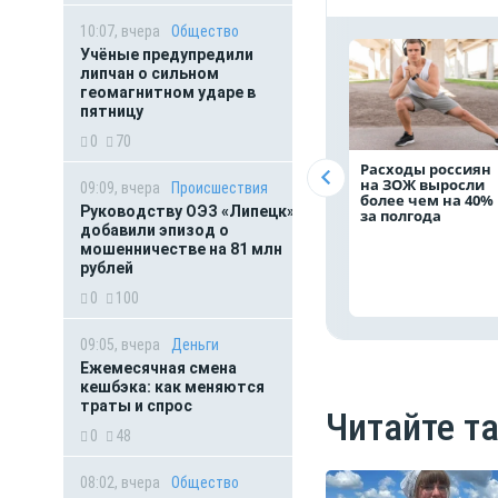
10:07, вчера
Общество
Учёные предупредили
липчан о сильном
геомагнитном ударе в
пятницу
0
70
Расходы россиян
на ЗОЖ выросли
09:09, вчера
Происшествия
более чем на 40%
Руководству ОЭЗ «Липецк»
за полгода
добавили эпизод о
мошенничестве на 81 млн
рублей
0
100
09:05, вчера
Деньги
Ежемесячная смена
кешбэка: как меняются
траты и спрос
Читайте т
0
48
08:02, вчера
Общество