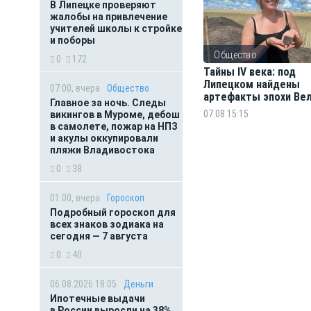
В Липецке проверяют
жалобы на привлечение
учителей школы к стройке
и поборы
Общество
0
172
Тайны IV века: под
Липецком найдены
07:00, вчера
Общество
артефакты эпохи Ве
Главное за ночь. Следы
переселения народо
07.08 15:15
викингов в Муроме, дебош
в самолете, пожар на НПЗ
и акулы оккупировали
пляжи Владивостока
0
38
01:00, вчера
Гороскоп
Подробный гороскоп для
всех знаков зодиака на
сегодня — 7 августа
0
40
06.08.2026 18:05
Деньги
Ипотечные выдачи
в России выросли на 38%