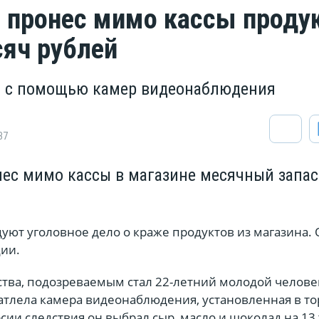
 пронес мимо кассы проду
сяч рублей
и с помощью камер видеонаблюдения
37
ес мимо кассы в магазине месячный запас
уют уголовное дело о краже продуктов из магазина. 
ции.
тва, подозреваемым стал 22-летний молодой челове
атлела камера видеонаблюдения, установленная в т
рсии следствия он выбрал сыр, масло и шоколад на 13