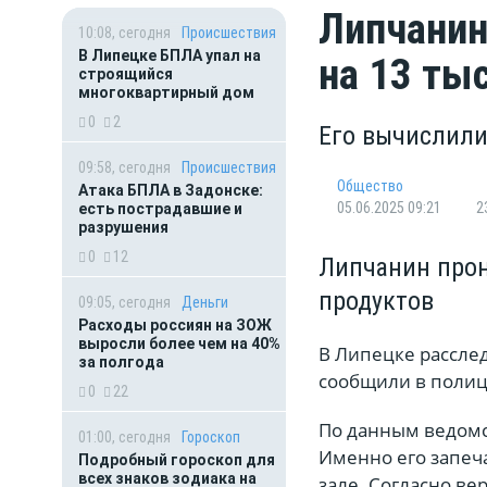
Липчанин
10:08, сегодня
Происшествия
В Липецке БПЛА упал на
на 13 ты
строящийся
многоквартирный дом
0
2
Его вычислил
09:58, сегодня
Происшествия
Общество
Атака БПЛА в Задонске:
05.06.2025 09:21
2
есть пострадавшие и
разрушения
0
12
Липчанин прон
продуктов
09:05, сегодня
Деньги
Расходы россиян на ЗОЖ
выросли более чем на 40%
В Липецке расслед
за полгода
сообщили в поли
0
22
По данным ведомс
01:00, сегодня
Гороскоп
Именно его запеч
Подробный гороскоп для
всех знаков зодиака на
зале. Согласно ве