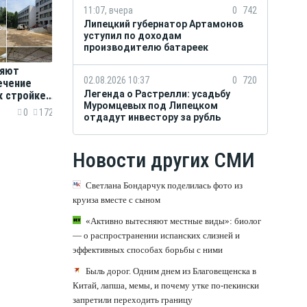
11:07, вчера
0
742
Липецкий губернатор Артамонов
уступил по доходам
производителю батареек
ряют
02.08.2026 10:37
0
720
ечение
Легенда о Растрелли: усадьбу
к стройке
Муромцевых под Липецком
0
172
отдадут инвестору за рубль
Новости других СМИ
Светлана Бондарчук поделилась фото из
круиза вместе с сыном
«Активно вытесняют местные виды»: биолог
— о распространении испанских слизней и
эффективных способах борьбы с ними
Быль дорог. Одним днем из Благовещенска в
Китай, лапша, мемы, и почему утке по-пекински
запретили переходить границу