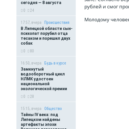
сегодня — 8 августа
рублей и смог про
0
24
Молодому человеку
17:57, вчера
Происшествия
В Липецкой области сын-
психопат порубил отца
тесаком и порешил двух
собак
0
80
16:50, вчера
Будь в курсе
Замкнутый
водооборотный цикл
НЛМК удостоен
национальной
экологической премии
0
28
15:15, вчера
Общество
Тайны IV века: под
Липецком найдены
артефакты эпохи