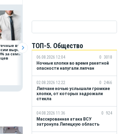
ТОП-5. Общество
течные выдачи
На доброе дело:
Объем продаж
ссии выросли
НЛМК окажет
кредитов
8% за семь
помощь детям по
наличными в Ро
06.08.2026 12:04
0
3018
яцев
итогам
вырос на 64%
благотворительного
Ночные хлопки во время ракетной
марафона
опасности напугали липчан
02.08.2026 12:22
0
2466
Липчане ночью услышали громкие
хлопки, от которых задрожали
стекла
04.08.2026 11:36
0
924
Массированная атака ВСУ
затронула Липецкую область