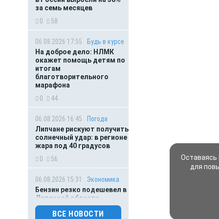
за семь месяцев
0
58
06.08.2026 17:55
Будь в курсе
На доброе дело: НЛМК
окажет помощь детям по
итогам
благотворительного
марафона
0
44
06.08.2026 16:45
Погода
Липчане рискуют получить
солнечный удар: в регионе
жара под 40 градусов
Оставаясь 
0
56
для пов
06.08.2026 15:31
Экономика
Бензин резко подешевел в
Липецкой области
0
114
ВСЕ НОВОСТИ