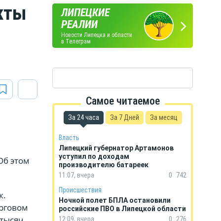
кты
ЛИПЕЦКИЕ
ПОГОДА
ГОРОСКОП
РЕАЛИИ
В ЛИПЕЦКЕ
НА КАЖДЫЙ ДЕНЬ
Новости Липецка и области
в Телеграм
Самое читаемое
За 24 часа
За 7 Дней
За месяц
Власть
Липецкий губернатор Артамонов
уступил по доходам
Об этом
производителю батареек
11:07, вчера
0
742
Происшествия
к.
Ночной полет БПЛА остановили
орговом
российские ПВО в Липецкой области
 тысяч
12:09, вчера
0
276