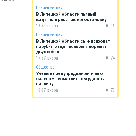
Происшествия
В Липецкой области пьяный
водитель расстрелял остановку
13:55, вчера
0
96
Происшествия
В Липецкой области сын-психопат
порубил отца тесаком и порешил
двух собак
17:57, вчера
0
74
Общество
Учёные предупредили липчан о
сильном геомагнитном ударе в
пятницу
10:07, вчера
0
70