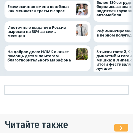
Более 130 сотруд
Ежемесячная смена кешбэка:
боролись за зван
как меняются траты и спрос
водителя грузово
автомобиля
Ипотечные выдачи в России
Рефинансировани
выросли на 38% за семь
в первом полугоди
месяцев
На доброе дело: НЛМК окажет
5 тысяч гостей, 9
помощь детям по итогам
династий и гиган
благотворительного марафона
мишка: в Липецк
итоги фестиваля
лучше»
Читайте также