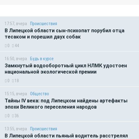
17:57, вчера
Происшествия
В Липецкой области сын-психопат порубил отца
тесаком и порешил двух собак
0
44
16:50, вчера
Будь в курсе
Замкнутый водооборотный цикл НЛМК удостоен
национальной экологической премии
0
18
15:15, вчера
Общество
Тайны IV века: под Липецком найдены артефакты
эпохи Великого переселения народов
0
36
13:55, вчера
Происшествия
В Липецкой области пьяный водитель расстрелял