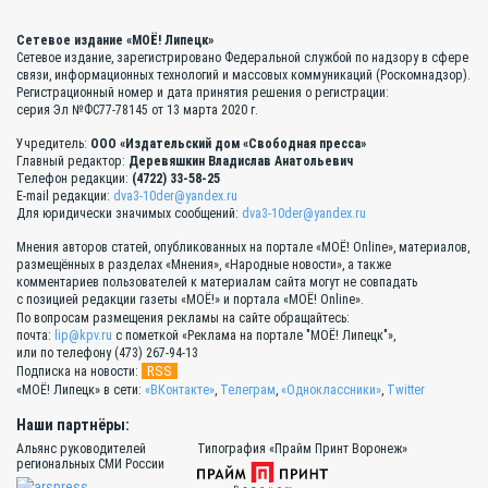
Сетевое издание «МОЁ! Липецк»
Сетевое издание, зарегистрировано Федеральной службой по надзору в сфере
связи, информационных технологий и массовых коммуникаций (Роскомнадзор).
Регистрационный номер и дата принятия решения о регистрации:
серия Эл №ФС77-78145 от 13 марта 2020 г.
Учредитель:
ООО «Издательский дом «Свободная пресса»
Главный редактор:
Деревяшкин Владислав Анатольевич
Телефон редакции:
(4722) 33-58-25
E-mail редакции:
dva3-10der@yandex.ru
Для юридически значимых сообщений:
dva3-10der@yandex.ru
Мнения авторов статей, опубликованных на портале «МОЁ! Online», материалов,
размещённых в разделах «Мнения», «Народные новости», а также
комментариев пользователей к материалам сайта могут не совпадать
с позицией редакции газеты «МОЁ!» и портала «МОЁ! Online».
По вопросам размещения рекламы на сайте обращайтесь:
почта:
lip@kpv.ru
с пометкой «Реклама на портале "МОЁ! Липецк"»,
или по телефону (473) 267-94-13
RSS
Подписка на новости:
«МОЁ! Липецк» в сети:
«ВКонтакте»
,
Телеграм
,
«Одноклассники»
,
Twitter
Наши партнёры:
Альянс руководителей
Типография «Прайм Принт Воронеж»
региональных СМИ России