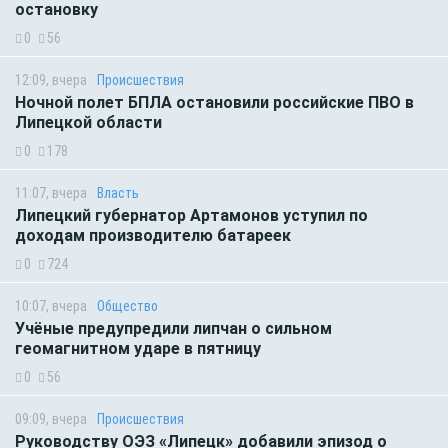
остановку
0
56
12:09, вчера
Происшествия
Ночной полет БПЛА остановили российские ПВО в
Липецкой области
0
178
11:07, вчера
Власть
Липецкий губернатор Артамонов уступил по
доходам производителю батареек
0
724
10:07, вчера
Общество
Учёные предупредили липчан о сильном
геомагнитном ударе в пятницу
0
56
09:09, вчера
Происшествия
Руководству ОЭЗ «Липецк» добавили эпизод о