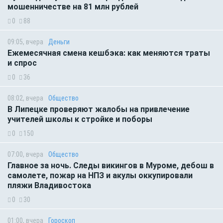
мошенничестве на 81 млн рублей
0
88
09:05, вчера
Деньги
Ежемесячная смена кешбэка: как меняются траты
и спрос
0
36
08:02, вчера
Общество
В Липецке проверяют жалобы на привлечение
учителей школы к стройке и поборы
0
150
07:00, вчера
Общество
Главное за ночь. Следы викингов в Муроме, дебош в
самолете, пожар на НПЗ и акулы оккупировали
пляжи Владивостока
0
30
01:00, вчера
Гороскоп