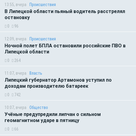
13:55, вчера
Происшествия
В Липецкой области пьяный водитель расстрелял
остановку
0
96
12:09, вчера
Происшествия
Ночной полет БПЛА остановили российские ПВО в
Липецкой области
0
264
11:07, вчера
Власть
Липецкий губернатор Артамонов уступил по
доходам производителю батареек
0
742
10:07, вчера
Общество
Учёные предупредили липчан о сильном
геомагнитном ударе в пятницу
0
66