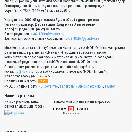
связи, информационных технологий и массовых коммуникаций (Роскомнадзор).
Регистрационный номер и дата принятия решения о регистрации:
серия Эл №ФС77-78145 от 13 марта 2020 г.
Учредитель:
ООО «Издательский дом «Свободная пресса»
Главный редактор:
Деревяшкин Владислав Анатольевич
Телефон редакции:
(4722) 33-58-25
E-mail редакции:
dva3-10der@yandex.ru
Для юридически значимых сообщений:
dva3-10der@yandex.ru
Мнения авторов статей, опубликованных на портале «МОЁ! Online», материалов,
размещённых в разделах «Мнения», «Народные новости», а также
комментариев пользователей к материалам сайта могут не совпадать
с позицией редакции газеты «МОЁ!» и портала «МОЁ! Online».
По вопросам размещения рекламы на сайте обращайтесь:
почта:
lip@kpv.ru
с пометкой «Реклама на портале "МОЁ! Липецк"»,
или по телефону (473) 267-94-13
RSS
Подписка на новости:
«МОЁ! Липецк» в сети:
«ВКонтакте»
,
Телеграм
,
«Одноклассники»
,
Twitter
Наши партнёры:
Альянс руководителей
Типография «Прайм Принт Воронеж»
региональных СМИ России
Карта сайта