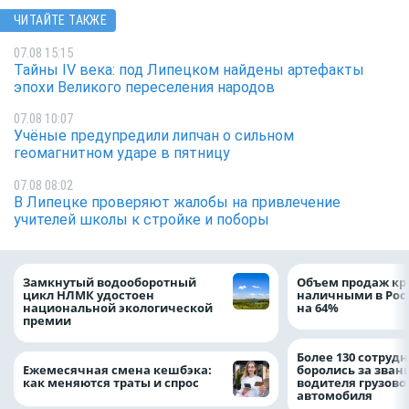
ЧИТАЙТЕ ТАКЖЕ
07.08 15:15
Тайны IV века: под Липецком найдены артефакты
эпохи Великого переселения народов
07.08 10:07
Учёные предупредили липчан о сильном
геомагнитном ударе в пятницу
07.08 08:02
В Липецке проверяют жалобы на привлечение
учителей школы к стройке и поборы
Замкнутый водооборотный
Объем продаж кр
цикл НЛМК удостоен
наличными в Рос
национальной экологической
на 64%
премии
Более 130 сотруд
Ежемесячная смена кешбэка:
боролись за зван
как меняются траты и спрос
водителя грузово
автомобиля