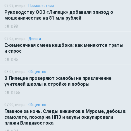
09:09, вчера
Происшествия
Руководству ОЭЗ «Липецк» добавили эпизод о
мошенничестве на 81 млн рублей
0
98
09:05, вчера
Деньги
Ежемесячная смена кешбэка: как меняются траты
и спрос
0
46
08:02, вчера
Общество
В Липецке проверяют жалобы на привлечение
учителей школы к стройке и поборы
0
166
07:00, вчера
Общество
Главное за ночь. Следы викингов в Муроме, дебош в
самолете, пожар на НПЗ и акулы оккупировали
пляжи Владивостока