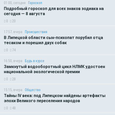
01:00, сегодня
Гороскоп
Подробный гороскоп для всех знаков зодиака на
сегодня — 8 августа
0
20
17:57, вчера
Происшествия
В Липецкой области сын-психопат порубил отца
тесаком и порешил двух собак
0
74
16:50, вчера
Будь в курсе
Замкнутый водооборотный цикл НЛМК удостоен
национальной экологической премии
0
28
15:15, вчера
Общество
Тайны IV века: под Липецком найдены артефакты
эпохи Великого переселения народов
0
48