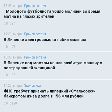
18:45, вчера
Происшествия
Молодого футболиста убило молнией во время
матча на глазах зрителей
0
94
17:20, вчера
Происшествия
В Липецке электросамокат сбил малыша
0
78
16:37, вчера
Происшествия
В Липецке под мостом нашли разбитую машину с
пострадавшей женщиной
0
66
14:25, вчера
Экономика
ФНС требует признать липецкий «Стальсоюз»
банкротом из-за долга в 156 млн рублей
0
128