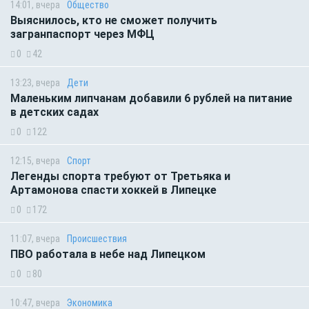
14:01, вчера
Общество
Выяснилось, кто не сможет получить
загранпаспорт через МФЦ
0
42
13:23, вчера
Дети
Маленьким липчанам добавили 6 рублей на питание
в детских садах
0
122
12:15, вчера
Спорт
Легенды спорта требуют от Третьяка и
Артамонова спасти хоккей в Липецке
0
172
11:07, вчера
Происшествия
ПВО работала в небе над Липецком
0
80
10:47, вчера
Экономика