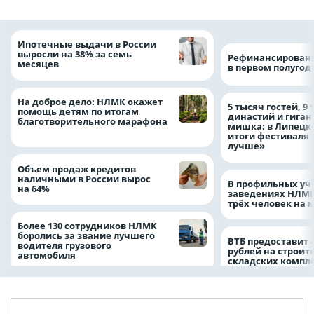
Ипотечные выдачи в России
выросли на 38% за семь
Рефинансировани
месяцев
в первом полугоди
На доброе дело: НЛМК окажет
5 тысяч гостей, 9
помощь детям по итогам
династий и гиган
благотворительного марафона
мишка: в Липецк
итоги фестиваля
лучше»
Объем продаж кредитов
наличными в России вырос
В профильных уч
на 64%
заведениях НЛМК
трёх человек на 
Более 130 сотрудников НЛМК
боролись за звание лучшего
ВТБ предоставит 
водителя грузового
рублей на строит
автомобиля
складских компл