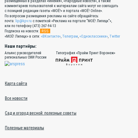
размещённых в разделах «Мнения», «Народные новости», а также
комментариев пользователей к материалам сайта могут не совпадать
с позицией редакции газеты «МОЁ!» и портала «МОЁ! Online».
По вопросам размещения рекламы на сайте обращайтесь:
почта:
lip@kpv.ru
с пометкой «Реклама на портале "МОЁ! Липецк"»,
или по телефону (473) 267-94-13
RSS
Подписка на новости:
«МОЁ! Липецк» в сети:
«ВКонтакте»
,
Телеграм
,
«Одноклассники»
,
Twitter
Наши партнёры:
Альянс руководителей
Типография «Прайм Принт Воронеж»
региональных СМИ России
Карта сайта
Все новости
Сад и огород весной: полезные советы
Полезные материалы