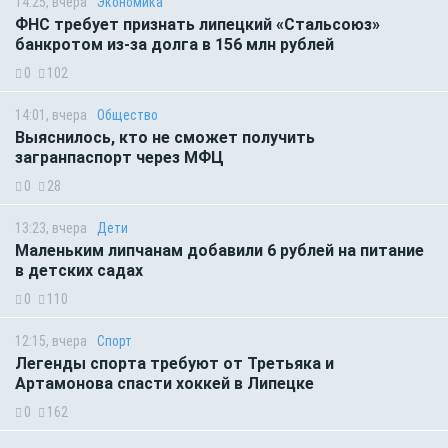
14:25, вчера
Экономика
ФНС требует признать липецкий «Стальсоюз»
банкротом из-за долга в 156 млн рублей
0
102
14:01, вчера
Общество
Выяснилось, кто не сможет получить
загранпаспорт через МФЦ
0
28
13:23, вчера
Дети
Маленьким липчанам добавили 6 рублей на питание
в детских садах
0
110
12:15, вчера
Спорт
Легенды спорта требуют от Третьяка и
Артамонова спасти хоккей в Липецке
0
162