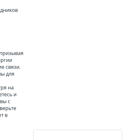
удников
 призывая
ергии
е связи.
ны для
тря на
етесь и
вы с
оверьте
т в