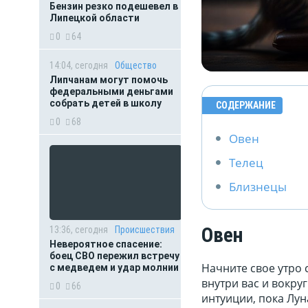
Бензин резко подешевел в
Липецкой области
0
64
14:04, сегодня
Общество
Липчанам могут помочь
федеральными деньгами
собрать детей в школу
СОДЕРЖАНИЕ
0
68
Овен
Телец
Близнецы
Овен
13:36, сегодня
Происшествия
Невероятное спасение:
боец СВО пережил встречу
Начните свое утро 
с медведем и удар молнии
внутри вас и вокру
0
66
интуиции, пока Лун