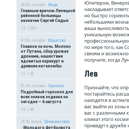
Юпитером, Венерой
08:06, сегодня
Люди
накладывает ответс
Главным врачом Липецкой
но быстро сориент
районной больницы
назначен Сергей Седых
небольшими вознаг
ваша выносливость
0
204
уникальную возмож
профессиональную 
07:00, сегодня
Общество
Главное за ночь. Молоко
по мере того, как 
от Путина, сбор урожая
связям и возможно
дронами, нашествие
получите, когда Лу
ядовитых каракурт и
древние катакомбы
Лев
0
36
01:00, сегодня
Гороскоп
Признайте, что оп
Подробный гороскоп для
постарайтесь расши
всех знаков зодиака на
находится в аспект
сегодня — 6 августа
вас выйти из зоны
0
40
вас с различными 
климат этого косм
18:45, вчера
Происшествия
приведут к дружбе
Молодого футболиста