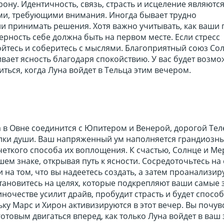
рону. Идентичность, связь, страсть и исцеление являютс
и, требующими внимания. Иногда бывает трудно
ли принимать решения. Хотя важно учитывать, как ваши
верность себе должна быть на первом месте. Если стресс
ойтесь и соберитесь с мыслями. Благоприятный союз Со
ает ясность благодаря спокойствию. У вас будет возмо
ться, когда Луна войдет в Тельца этим вечером.
 в Овне соединится с Юпитером и Венерой, дорогой Тел
лки души. Ваш напряженный ум наполняется грандиозн
четкого способа их воплощения. К счастью, Солнце и М
ем знаке, открывая путь к ясности. Сосредоточьтесь на
 на том, что вы надеетесь создать, а затем проанализир
тановитесь на целях, которые подкрепляют ваши самые 
иночестве усилит драйв, пробудит страсть и будет спосо
ку Марс и Хирон активизируются в этот вечер. Вы почув
отовым двигаться вперед, как только Луна войдет в ваш 