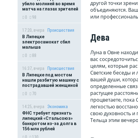
другой точки зрени
убило молнией во время
матча на глазах зрителей
объединяются. Ваш
или профессиональ
0
98
17:20, вчера
Происшествия
Дева
В Липецке
электросамокат сбил
малыша
Луна в Овне находи
0
88
вас сосредоточитьс
целям, которые рас
16:37, вчера
Происшествия
Светские беседы и 
В Липецке под мостом
вашей души, котор
нашли разбитую машину с
пострадавшей женщиной
определенные связ
растущее расстояни
0
70
процветаете, пока 
легкостью восстано
14:25, вчера
Экономика
свою духовность и 
ФНС требует признать
липецкий «Стальсоюз»
Тельца этим вечер
банкротом из-за долга в
156 млн рублей
0
130