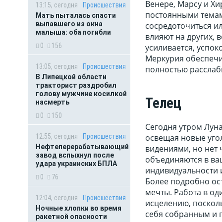
Венере, Марсу и Хи
13:15, сегодня
Происшествия
постоянными темам
Мать пыталась спасти
выпавшего из окна
сосредоточиться и
малыша: оба погибли
влияют на других, 
0
156
усиливается, успок
Меркурия обеспечив
13:05, сегодня
Происшествия
полностью расслаби
В Липецкой области
тракторист раздробил
голову мужчине косилкой
Телец
насмерть
0
150
Сегодня утром Луна
12:55, сегодня
Происшествия
освещая новые уго
Нефтеперерабатывающий
видениями, но нет 
завод вспыхнул после
объединяются в ваш
удара украинских БПЛА
индивидуальности и
0
76
Более подробно ос
мечты. Работа в од
12:04, сегодня
Происшествия
исцелению, посколь
Ночные хлопки во время
себя собранным и г
ракетной опасности