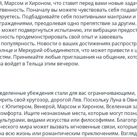
, Марсом и Хироном, что ставит перед вами новые зада
твенность. Поначалу вы можете чувствовать себя подав
ируетесь. Подбадривайте себя позитивными мантрами и
раждениями, преодолевая одно препятствие за другим.
 может подвергнуться испытанию, эти вибрации предос
ность продемонстрировать свой опыт и завоевать
популярность. Новости о ваших достижениях распрост
Солнце и Меркурий объединяются, что может привести к
стям. Принимайте любые приглашения на общение, кот
на войдет в Тельца этим вечером.
ределенные убеждения стали для вас ограничивающими,
рить свой кругозор, дорогой Лев. Поскольку Луна в Овн
е с Юпитером, Венерой, Марсом и Хироном, Вселенная з
 комфорта. Ищите незнакомые места, которые могут поз
культурами, видами искусства или философиями. Благоп
ического мира может вызвать мгновенные связи, которы
 на всю жизнь или романтическим приключениям. Взгляд