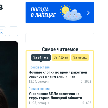
в
ЛИПЕЦКИЕ
ПОГОДА
ГОРОСКОП
РЕАЛИИ
В ЛИПЕЦКЕ
НА КАЖДЫЙ ДЕНЬ
Новости Липецка и области
в Телеграм
Самое читаемое
За 24 часа
За 7 Дней
За месяц
Происшествия
Ночные хлопки во время ракетной
опасности напугали липчан
12:04, сегодня
0
2052
Происшествия
Украинские БПЛА залетели на
территорию Липецкой области
11:05, сегодня
0
602