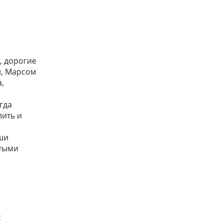
, дорогие
й, Марсом
,
гда
лить и
ши
стыми
с