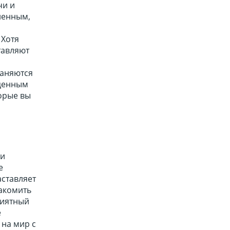
чи и
ленным,
 Хотя
тавляют
раняются
 ценным
орые вы
 и
е
аставляет
накомить
риятный
е
 на мир с