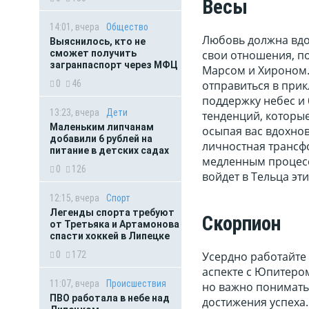
Весы
14:01, вчера
Общество
Любовь должна вдох
Выяснилось, кто не
сможет получить
свои отношения, по
загранпаспорт через МФЦ
Марсом и Хироном. 
0
46
отправиться в при
поддержку небес и 
13:23, вчера
Дети
тенденций, которы
Маленьким липчанам
осыпая вас вдохнов
добавили 6 рублей на
личностная трансф
питание в детских садах
медленным процессо
0
126
войдет в Тельца эт
12:15, вчера
Спорт
Легенды спорта требуют
Скорпион
от Третьяка и Артамонова
спасти хоккей в Липецке
0
172
Усердно работайте 
аспекте с Юпитером
11:07, вчера
Происшествия
но важно понимать,
ПВО работала в небе над
достижения успеха.