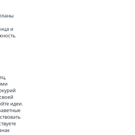
я
 планы
лнца и
жность
ец,
ыми
еркурий
 своей
уйте идеи.
заветные
бствовать
ствуете
знак