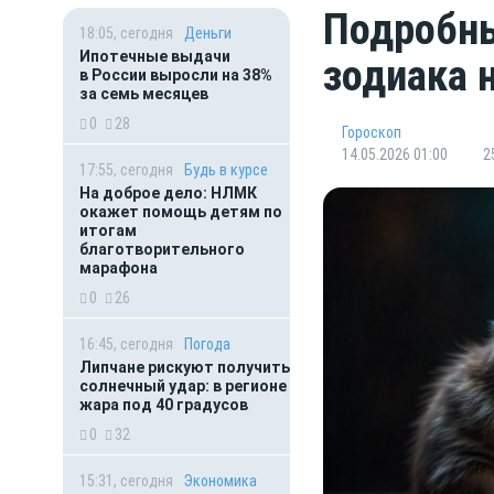
Подробны
18:05, сегодня
Деньги
Ипотечные выдачи
зодиака 
в России выросли на 38%
за семь месяцев
0
28
Гороскоп
14.05.2026 01:00
2
17:55, сегодня
Будь в курсе
На доброе дело: НЛМК
окажет помощь детям по
итогам
благотворительного
марафона
0
26
16:45, сегодня
Погода
Липчане рискуют получить
солнечный удар: в регионе
жара под 40 градусов
0
32
15:31, сегодня
Экономика