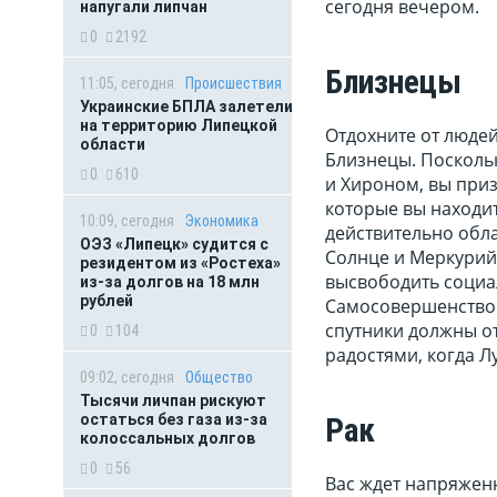
сегодня вечером.
напугали липчан
0
2192
Близнецы
11:05, сегодня
Происшествия
Украинские БПЛА залетели
на территорию Липецкой
Отдохните от людей
области
Близнецы. Поскольк
0
610
и Хироном, вы приз
которые вы находит
10:09, сегодня
Экономика
действительно обла
ОЭЗ «Липецк» судится с
Солнце и Меркурий
резидентом из «Ростеха»
высвободить социал
из-за долгов на 18 млн
рублей
Самосовершенствова
спутники должны о
0
104
радостями, когда Л
09:02, сегодня
Общество
Тысячи личпан рискуют
остаться без газа из-за
Рак
колоссальных долгов
0
56
Вас ждет напряженн