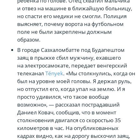
ребенка по голове. Отец схватил мальчика
и отвез на машине в ближайшую больницу,
но спасти его медики не смогли. Полиция
выясняет, почему ворота на футбольном
поле не были закреплены должным
образом.
В городе Сазхаломбатте под Будапештом
заяц в прыжке сбил мужчину, ехавшего
на электросамокате, передает венгерский
телеканал
Tények
. «Мы столкнулись, когда он
был на уровне моей головы. Я держал руль,
но отпустил его, когда упал на землю. И я
просто удивился, что такое вообще
возможно», — рассказал пострадавший
Даниел Ковач, сообщив, что в момент
столкновения двигался со скоростью 35
километров в час. На опубликованных
кадрах видно, как на дорогу выскочил заяц,