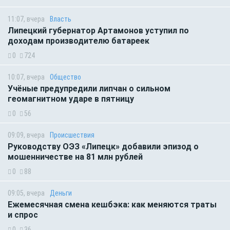
11:07, вчера
Власть
Липецкий губернатор Артамонов уступил по
доходам производителю батареек
0
724
10:07, вчера
Общество
Учёные предупредили липчан о сильном
геомагнитном ударе в пятницу
0
56
09:09, вчера
Происшествия
Руководству ОЭЗ «Липецк» добавили эпизод о
мошенничестве на 81 млн рублей
0
88
09:05, вчера
Деньги
Ежемесячная смена кешбэка: как меняются траты
и спрос
0
36