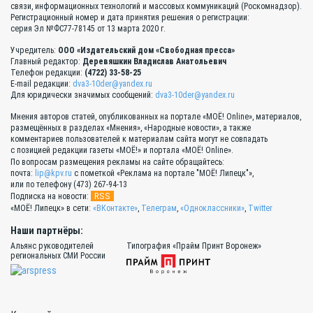
связи, информационных технологий и массовых коммуникаций (Роскомнадзор).
Регистрационный номер и дата принятия решения о регистрации:
серия Эл №ФС77-78145 от 13 марта 2020 г.
Учредитель:
ООО «Издательский дом «Свободная пресса»
Главный редактор:
Деревяшкин Владислав Анатольевич
Телефон редакции:
(4722) 33-58-25
E-mail редакции:
dva3-10der@yandex.ru
Для юридически значимых сообщений:
dva3-10der@yandex.ru
Мнения авторов статей, опубликованных на портале «МОЁ! Online», материалов,
размещённых в разделах «Мнения», «Народные новости», а также
комментариев пользователей к материалам сайта могут не совпадать
с позицией редакции газеты «МОЁ!» и портала «МОЁ! Online».
По вопросам размещения рекламы на сайте обращайтесь:
почта:
lip@kpv.ru
с пометкой «Реклама на портале "МОЁ! Липецк"»,
или по телефону (473) 267-94-13
RSS
Подписка на новости:
«МОЁ! Липецк» в сети:
«ВКонтакте»
,
Телеграм
,
«Одноклассники»
,
Twitter
Наши партнёры:
Альянс руководителей
Типография «Прайм Принт Воронеж»
региональных СМИ России