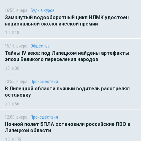
16:50, вчера
Будь в курсе
Замкнутый водооборотный цикл НЛМК удостоен
национальной экологической премии
0
18
15:15, вчера
Общество
Тайны IV века: под Липецком найдены артефакты
эпохи Великого переселения народов
0
36
13:55, вчера
Происшествия
В Липецкой области пьяный водитель расстрелял
остановку
0
56
12:09, вчера
Происшествия
Ночной полет БПЛА остановили российские ПВО в
Липецкой области
0
178