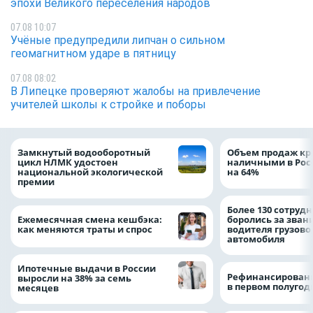
эпохи Великого переселения народов
07.08 10:07
Учёные предупредили липчан о сильном
геомагнитном ударе в пятницу
07.08 08:02
В Липецке проверяют жалобы на привлечение
учителей школы к стройке и поборы
Замкнутый водооборотный
Объем продаж кр
цикл НЛМК удостоен
наличными в Рос
национальной экологической
на 64%
премии
Более 130 сотруд
Ежемесячная смена кешбэка:
боролись за зван
как меняются траты и спрос
водителя грузово
автомобиля
Ипотечные выдачи в России
Рефинансировани
выросли на 38% за семь
в первом полугоди
месяцев