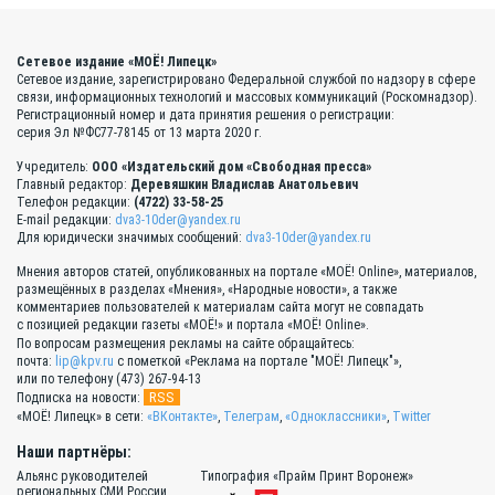
Сетевое издание «МОЁ! Липецк»
Сетевое издание, зарегистрировано Федеральной службой по надзору в сфере
связи, информационных технологий и массовых коммуникаций (Роскомнадзор).
Регистрационный номер и дата принятия решения о регистрации:
серия Эл №ФС77-78145 от 13 марта 2020 г.
Учредитель:
ООО «Издательский дом «Свободная пресса»
Главный редактор:
Деревяшкин Владислав Анатольевич
Телефон редакции:
(4722) 33-58-25
E-mail редакции:
dva3-10der@yandex.ru
Для юридически значимых сообщений:
dva3-10der@yandex.ru
Мнения авторов статей, опубликованных на портале «МОЁ! Online», материалов,
размещённых в разделах «Мнения», «Народные новости», а также
комментариев пользователей к материалам сайта могут не совпадать
с позицией редакции газеты «МОЁ!» и портала «МОЁ! Online».
По вопросам размещения рекламы на сайте обращайтесь:
почта:
lip@kpv.ru
с пометкой «Реклама на портале "МОЁ! Липецк"»,
или по телефону (473) 267-94-13
RSS
Подписка на новости:
«МОЁ! Липецк» в сети:
«ВКонтакте»
,
Телеграм
,
«Одноклассники»
,
Twitter
Наши партнёры:
Альянс руководителей
Типография «Прайм Принт Воронеж»
региональных СМИ России