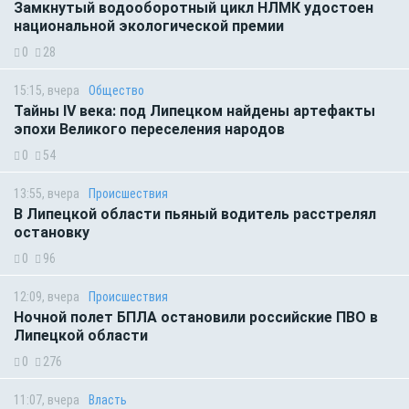
Замкнутый водооборотный цикл НЛМК удостоен
национальной экологической премии
0
28
15:15, вчера
Общество
Тайны IV века: под Липецком найдены артефакты
эпохи Великого переселения народов
0
54
13:55, вчера
Происшествия
В Липецкой области пьяный водитель расстрелял
остановку
0
96
12:09, вчера
Происшествия
Ночной полет БПЛА остановили российские ПВО в
Липецкой области
0
276
11:07, вчера
Власть