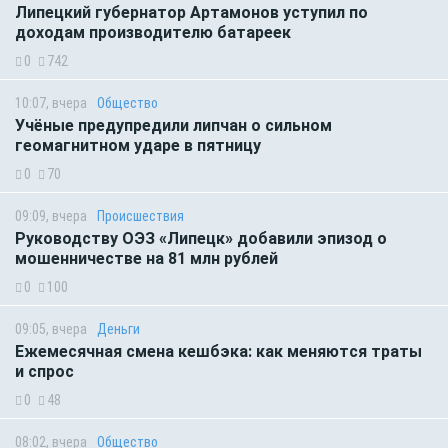
Липецкий губернатор Артамонов уступил по
доходам производителю батареек
0
742
10:07, вчера
Общество
Учёные предупредили липчан о сильном
геомагнитном ударе в пятницу
0
70
09:09, вчера
Происшествия
Руководству ОЭЗ «Липецк» добавили эпизод о
мошенничестве на 81 млн рублей
0
100
09:05, вчера
Деньги
Ежемесячная смена кешбэка: как меняются траты
и спрос
0
48
08:02, вчера
Общество