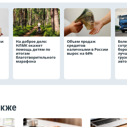
чи
На доброе дело:
Объем продаж
Боле
НЛМК окажет
кредитов
сот
помощь детям по
наличными в России
боро
итогам
вырос на 64%
лучш
благотворительного
груз
марафона
авт
акже