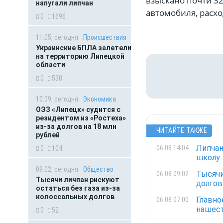
взыскано почти 3
напугали липчан
автомобиля, расхо
0
1696
11:05, сегодня
Происшествия
Украинские БПЛА залетели
на территорию Липецкой
области
0
538
10:09, сегодня
Экономика
ОЭЗ «Липецк» судится с
резидентом из «Ростеха»
из-за долгов на 18 млн
ЧИТАЙТЕ ТАКЖЕ
рублей
Липчан
06.08 14:04
0
104
школу
09:02, сегодня
Общество
Тысячи
06.08 09:02
Тысячи личпан рискуют
долгов
остаться без газа из-за
колоссальных долгов
Главно
06.08 07:00
нашест
0
52