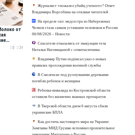
Журналист «пожалел убийц ученого»? Ответ
Владимира Ворсобина на отклики читателей
На пределе сил: медсестра из Набережных
Челнов стала самым уставшим человеком в России
 Молоко от
06/08/2026 – Новости
жая
вие
Спасатели отказались от эвакуации тела
т и
0
34
Натальи Наговицыной с семитысячника
бы
Владимир Путин подписал указ о новых
правилах прохождения военной службы
В Смоленске под рухнувшими деревьями
погибли ребенок и женщина
Ребенка-инвалида из Костромской области
оставили без жизненно важных препаратов
В Тверской области днем 6 августа сбили
украинские БПЛА
Как достичь настоящего мира на Украине:
Замглавы МИД Грушко вспомнил пронзительное
завещание Миттерана о России