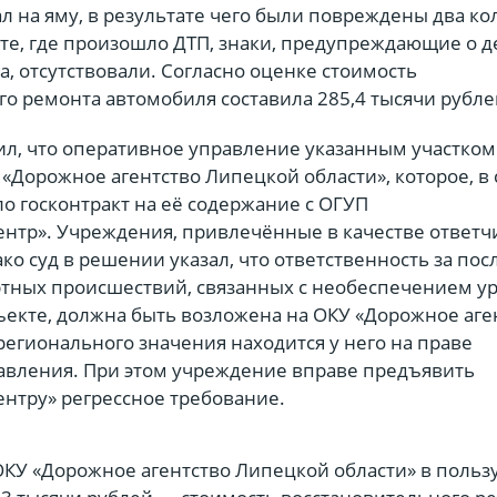
ал на яму, в результате чего были повреждены два ко
сте, где произошло ДТП, знаки, предупреждающие о 
, отсутствовали. Согласно оценке стоимость
о ремонта автомобиля составила 285,4 тысячи рубле
ил, что оперативное управление указанным участком
«Дорожное агентство Липецкой области», которое, в
о госконтракт на её содержание с ОГУП
нтр». Учреждения, привлечённые в качестве ответчи
ко суд в решении указал, что ответственность за пос
тных происшествий, связанных с необеспечением у
ъекте, должна быть возложена на ОКУ «Дорожное аген
регионального значения находится у него на праве
авления. При этом учреждение вправе предъявить
нтру» регрессное требование.
ОКУ «Дорожное агентство Липецкой области» в пользу