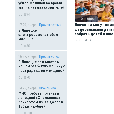
убило молнией во время
матча на глазах зрителей
0
94
Общество
Липчанам могут пом
17:20, вчера
Происшествия
федеральными день
В Липецке
собрать детей в шко
электросамокат сбил
малыша
06.08 14:04
0
80
16:37, вчера
Происшествия
В Липецке под мостом
нашли разбитую машину с
пострадавшей женщиной
0
70
14:25, вчера
Экономика
ФНС требует признать
липецкий «Стальсоюз»
банкротом из-за долга в
156 млн рублей
0
130