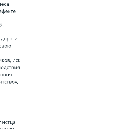
леса
дефекте
й.
 дороги
 свою
ков, иск
ледствия
ровня
тство»,
 истца