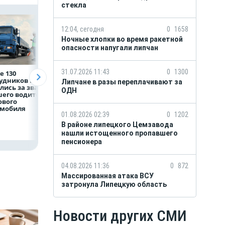
стекла
12:04, сегодня
0
1658
Ночные хлопки во время ракетной
опасности напугали липчан
31.07.2026 11:43
0
1300
е 130
Рефинансирование
5 тысяч гостей, 9
рудников НЛМК
кредитов в первом
трудовых династ
Липчане в разы переплачивают за
лись за звание
полугодии 2026 года
и гигантский
ОДН
его водителя
мишка: в Липецк
ового
подвели итоги
омобиля
фестиваля «Вмес
01.08.2026 02:39
0
1202
лучше»
В районе липецкого Цемзавода
нашли истощенного пропавшего
пенсионера
04.08.2026 11:36
0
872
Массированная атака ВСУ
затронула Липецкую область
Новости других СМИ