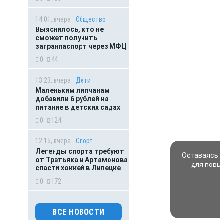
14:01, вчера
Общество
Выяснилось, кто не
сможет получить
загранпаспорт через МФЦ
0
44
13:23, вчера
Дети
Маленьким липчанам
добавили 6 рублей на
питание в детских садах
0
124
12:15, вчера
Спорт
Легенды спорта требуют
Оставаясь 
от Третьяка и Артамонова
для пов
спасти хоккей в Липецке
0
172
11:07, вчера
Происшествия
ВСЕ НОВОСТИ
ПВО работала в небе над