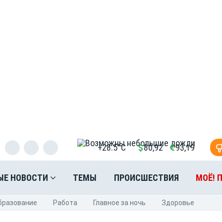
+28.5°C
80,92
93,19
ЫЕ НОВОСТИ
ТЕМЫ
ПРОИСШЕСТВИЯ
МОЁ! 
бразование
Pабота
Главное за ночь
Здоровье