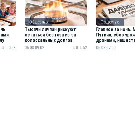
Общество
Общество
очь
Тысячи личпан рискуют
Главное за ночь.
гами
остаться без газа из-за
Путина, сбор уро
лу
колоссальных долгов
дронами, нашест
ядовитых каракур
0
58
06.08 09:02
0
52
06.08 07:00
древние катаком