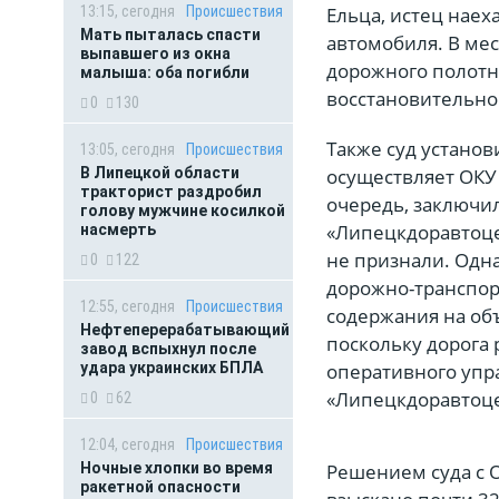
13:15, сегодня
Происшествия
Ельца, истец наех
Мать пыталась спасти
автомобиля. В ме
выпавшего из окна
дорожного полотна
малыша: оба погибли
восстановительног
0
130
Также суд установ
13:05, сегодня
Происшествия
В Липецкой области
осуществляет ОКУ 
тракторист раздробил
очередь, заключил
голову мужчине косилкой
«Липецкдоравтоце
насмерть
не признали. Одна
0
122
дорожно-транспор
12:55, сегодня
Происшествия
содержания на об
Нефтеперерабатывающий
поскольку дорога 
завод вспыхнул после
удара украинских БПЛА
оперативного упр
«Липецкдоравтоце
0
62
12:04, сегодня
Происшествия
Ночные хлопки во время
Решением суда с 
ракетной опасности