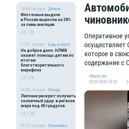
Автомоби
18:05, сегодня
Деньги
Ипотечные выдачи
чиновник
в России выросли на 38%
за семь месяцев
0
22
Оперативное у
осуществляет 
17:55, сегодня
Будь в курсе
На доброе дело: НЛМК
которое в сво
окажет помощь детям по
итогам
содержание с 
благотворительного
марафона
Общество
0
18
22.05.2026 10:10
2
16:45, сегодня
Погода
Липчане рискуют получить
солнечный удар: в регионе
жара под 40 градусов
0
26
15:31, сегодня
Экономика