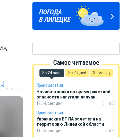
ЛИПЕЦКИЕ
ПОГОДА
ГОРОСКОП
РЕАЛИИ
В ЛИПЕЦКЕ
НА КАЖДЫЙ ДЕНЬ
Новости Липецка и области
в Телеграм
и»,
Самое читаемое
За 24 часа
За 7 Дней
За месяц
Происшествия
Ночные хлопки во время ракетной
опасности напугали липчан
12:04, сегодня
0
1668
Происшествия
Украинские БПЛА залетели на
территорию Липецкой области
11:05, сегодня
0
526