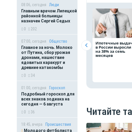
08:06, сегодня
Люди
Главным врачом Липецкой
районной больницы
назначен Сергей Седых
0
202
07:00, сегодня
Общество
Ипотечные выда
в России выросли
Главное за ночь. Молоко
на 38% за семь
от Путина, сбор урожая
месяцев
дронами, нашествие
ядовитых каракурт и
древние катакомбы
0
34
01:00, сегодня
Гороскоп
Подробный гороскоп для
всех знаков зодиака на
сегодня — 6 августа
Читайте т
0
36
18:45, вчера
Происшествия
Молодого футболиста