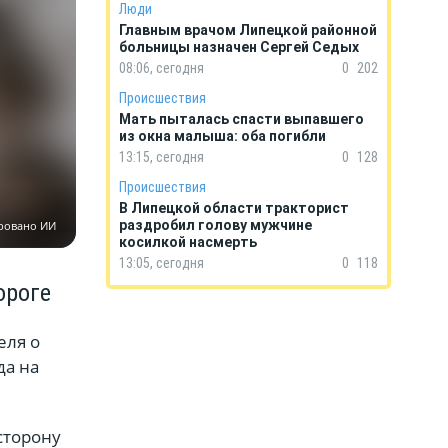
Люди
Главным врачом Липецкой районной
больницы назначен Сергей Седых
08:06, сегодня
0
202
Происшествия
Мать пыталась спасти выпавшего
из окна малыша: оба погибли
13:15, сегодня
0
128
Происшествия
В Липецкой области тракторист
раздробил голову мужчине
ровано ИИ
косилкой насмерть
13:05, сегодня
0
118
ороге
еля о
да на
сторону