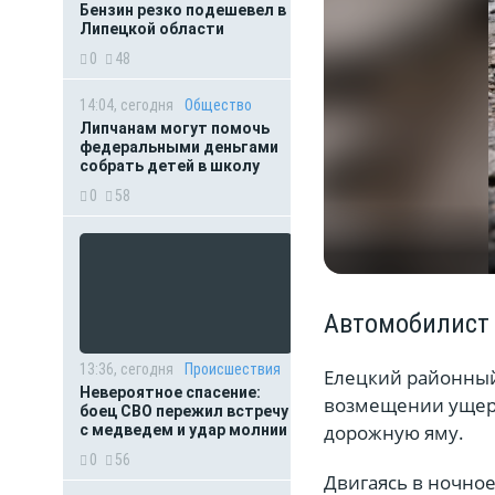
Бензин резко подешевел в
Липецкой области
0
48
14:04, сегодня
Общество
Липчанам могут помочь
федеральными деньгами
собрать детей в школу
0
58
Автомобилист 
13:36, сегодня
Происшествия
Елецкий районный
Невероятное спасение:
возмещении ущерб
боец СВО пережил встречу
дорожную яму.
с медведем и удар молнии
0
56
Двигаясь в ночное