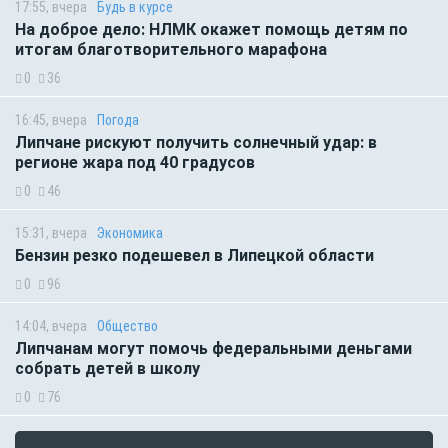
17:55, вчера
Будь в курсе
На доброе дело: НЛМК окажет помощь детям по
итогам благотворительного марафона
0
36
16:45, вчера
Погода
Липчане рискуют получить солнечный удар: в
регионе жара под 40 градусов
0
46
15:31, вчера
Экономика
Бензин резко подешевел в Липецкой области
0
96
14:04, вчера
Общество
Липчанам могут помочь федеральными деньгами
собрать детей в школу
0
76