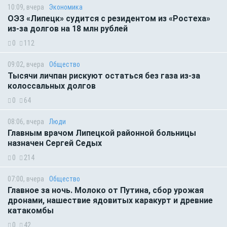
10:09, вчера
Экономика
ОЭЗ «Липецк» судится с резидентом из «Ростеха»
из-за долгов на 18 млн рублей
0
112
09:02, вчера
Общество
Тысячи личпан рискуют остаться без газа из-за
колоссальных долгов
0
64
08:06, вчера
Люди
Главным врачом Липецкой районной больницы
назначен Сергей Седых
0
214
07:00, вчера
Общество
Главное за ночь. Молоко от Путина, сбор урожая
дронами, нашествие ядовитых каракурт и древние
катакомбы
0
42