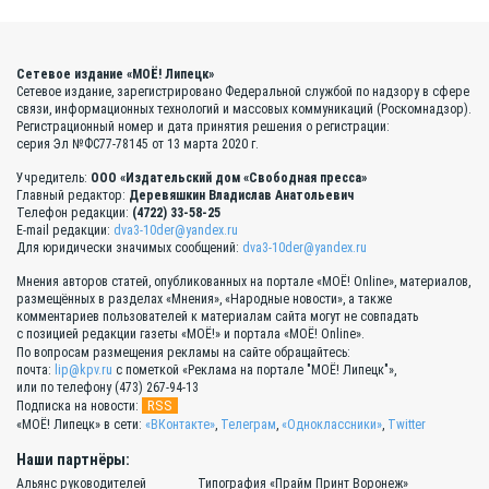
Сетевое издание «МОЁ! Липецк»
Сетевое издание, зарегистрировано Федеральной службой по надзору в сфере
связи, информационных технологий и массовых коммуникаций (Роскомнадзор).
Регистрационный номер и дата принятия решения о регистрации:
серия Эл №ФС77-78145 от 13 марта 2020 г.
Учредитель:
ООО «Издательский дом «Свободная пресса»
Главный редактор:
Деревяшкин Владислав Анатольевич
Телефон редакции:
(4722) 33-58-25
E-mail редакции:
dva3-10der@yandex.ru
Для юридически значимых сообщений:
dva3-10der@yandex.ru
Мнения авторов статей, опубликованных на портале «МОЁ! Online», материалов,
размещённых в разделах «Мнения», «Народные новости», а также
комментариев пользователей к материалам сайта могут не совпадать
с позицией редакции газеты «МОЁ!» и портала «МОЁ! Online».
По вопросам размещения рекламы на сайте обращайтесь:
почта:
lip@kpv.ru
с пометкой «Реклама на портале "МОЁ! Липецк"»,
или по телефону (473) 267-94-13
RSS
Подписка на новости:
«МОЁ! Липецк» в сети:
«ВКонтакте»
,
Телеграм
,
«Одноклассники»
,
Twitter
Наши партнёры:
Альянс руководителей
Типография «Прайм Принт Воронеж»