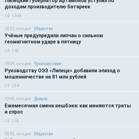
Липецкий губернатор Артамонов уступил по
доходам производителю батареек
0
544
10:07, сегодня
Общество
Учёные предупредили липчан о сильном
геомагнитном ударе в пятницу
0
46
09:09, сегодня
Происшествия
Руководству ОЭЗ «Липецк» добавили эпизод о
мошенничестве на 81 млн рублей
0
64
09:05, сегодня
Деньги
Ежемесячная смена кешбэка: как меняются траты
и спрос
0
26
08:02, сегодня
Общество