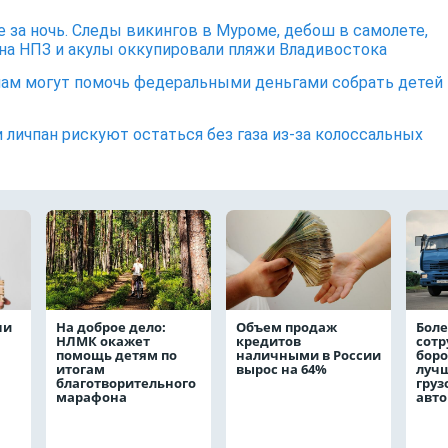
е за ночь. Следы викингов в Муроме, дебош в самолете,
на НПЗ и акулы оккупировали пляжи Владивостока
ам могут помочь федеральными деньгами собрать детей
 личпан рискуют остаться без газа из-за колоссальных
чи
На доброе дело:
Объем продаж
Боле
НЛМК окажет
кредитов
сот
помощь детям по
наличными в России
боро
итогам
вырос на 64%
лучш
благотворительного
груз
марафона
авт