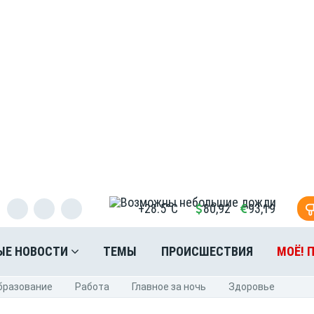
+28.5°C
80,92
93,19
ЫЕ НОВОСТИ
ТЕМЫ
ПРОИСШЕСТВИЯ
МОЁ! 
бразование
Pабота
Главное за ночь
Здоровье