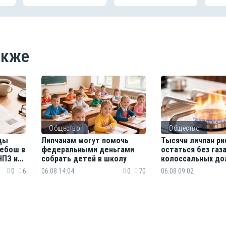
акже
Общество
Общество
еды
Липчанам могут помочь
Тысячи личпан р
дебош в
федеральными деньгами
остаться без газа
НПЗ и
собрать детей в школу
колоссальных до
пляжи
0
6
06.08 14:04
0
70
06.08 09:02