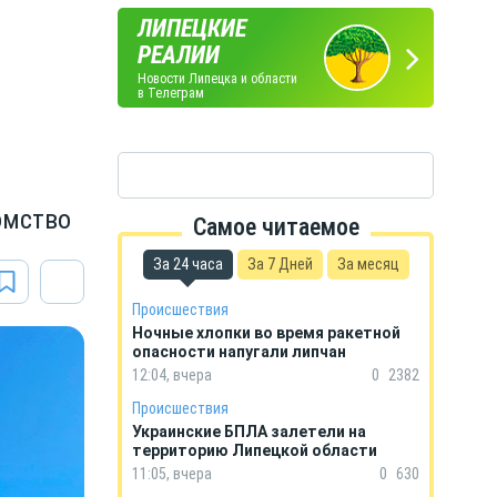
ЛИПЕЦКИЕ
ПОГОДА
ГОРОСКОП
РЕАЛИИ
В ЛИПЕЦКЕ
НА КАЖДЫЙ ДЕНЬ
Новости Липецка и области
в Телеграм
омство
Самое читаемое
За 24 часа
За 7 Дней
За месяц
Происшествия
Ночные хлопки во время ракетной
опасности напугали липчан
12:04, вчера
0
2382
Происшествия
Украинские БПЛА залетели на
территорию Липецкой области
11:05, вчера
0
630