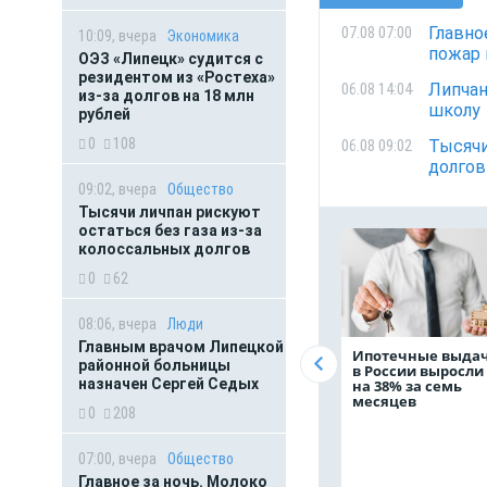
Главно
07.08 07:00
10:09, вчера
Экономика
пожар 
ОЭЗ «Липецк» судится с
резидентом из «Ростеха»
Липчан
06.08 14:04
из-за долгов на 18 млн
школу
рублей
0
108
Тысячи
06.08 09:02
долгов
09:02, вчера
Общество
Тысячи личпан рискуют
остаться без газа из-за
колоссальных долгов
0
62
08:06, вчера
Люди
Главным врачом Липецкой
Ипотечные выда
районной больницы
в России выросли
назначен Сергей Седых
на 38% за семь
месяцев
0
208
07:00, вчера
Общество
Главное за ночь. Молоко