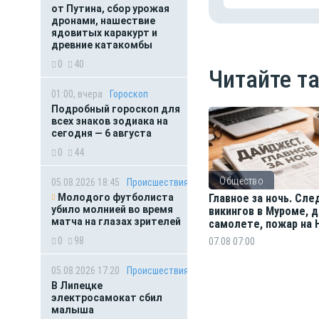
от Путина, сбор урожая
дронами, нашествие
ядовитых каракурт и
древние катакомбы
0
40
Читайте т
01:00, вчера
Гороскоп
Подробный гороскоп для
всех знаков зодиака на
сегодня — 6 августа
0
44
Общество
05.08.2026 18:45
Происшествия
Молодого футболиста
Главное за ночь. Сл
убило молнией во время
викингов в Муроме, 
матча на глазах зрителей
самолете, пожар на 
акулы оккупировали 
0
98
07.08 07:00
Владивостока
05.08.2026 17:20
Происшествия
В Липецке
электросамокат сбил
малыша