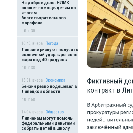
На доброе дело: НЛМК
окажет помощь детям по
итогам
благотворительного
марафона
0
30
16:45, вчера
Погода
Липчане рискуют получить
солнечный удар: в регионе
жара под 40 градусов
0
38
Фиктивный дог
15:31, вчера
Экономика
Бензин резко подешевел в
контракт в Ли
Липецкой области
0
68
В Арбитражный су
прокуратуры реги
14:04, вчера
Общество
Липчанам могут помочь
недействительным
федеральными деньгами
заключённый адми
собрать детей в школу