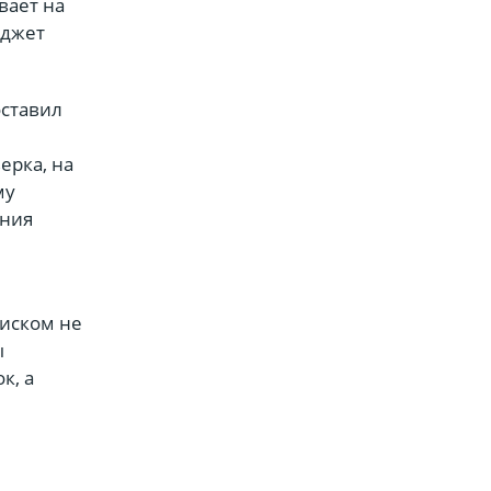
вает на
юджет
оставил
ерка, на
му
ения
 иском не
ы
к, а