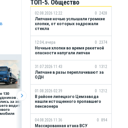
ТОП-5. Общество
02.08.2026 12:22
0
2428
Липчане ночью услышали громкие
 в
хлопки, от которых задрожали
стекла
12:04, вчера
0
2374
Ночные хлопки во время ракетной
опасности напугали липчан
31.07.2026 11:43
0
1312
Липчане в разы переплачивают за
ОДН
01.08.2026 02:39
0
1212
е 130
Рефинансирование
5 тысяч гостей, 9
В районе липецкого Цемзавода
рудников НЛМК
кредитов в первом
трудовых династ
лись за звание
полугодии 2026 года
и гигантский
нашли истощенного пропавшего
его водителя
мишка: в Липецк
пенсионера
ового
подвели итоги
омобиля
фестиваля «Вмес
лучше»
04.08.2026 11:36
0
894
Массированная атака ВСУ