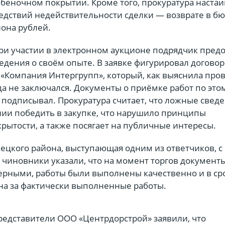
беночном покрытии. Кроме того, прокуратура настаи
дствий недействительности сделки — возврате в б
иона рублей.
при участии в электронном аукционе подрядчик пред
едения о своём опыте. В заявке фигурировал договор
«Компания Интергрупп», который, как выяснила пров
а не заключался. Документы о приёмке работ по это
 подписывал. Прокуратура считает, что ложные свед
ии победить в закупке, что нарушило принципы
рытости, а также посягает на публичные интересы.
ецкого района, выступающая одним из ответчиков, с
е чиновники указали, что на момент торгов документ
ерными, работы были выполнены качественно и в сро
на за фактически выполненные работы.
редставители ООО «Центрдорстрой» заявили, что