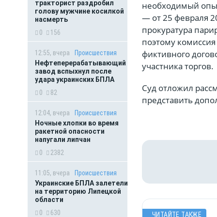
тракторист раздробил
необходимый опыт
голову мужчине косилкой
— от 25 февраля 2
насмерть
прокуратура парир
0
156
поэтому комиссия 
фиктивного догово
12:55, вчера
Происшествия
Нефтеперерабатывающий
участника торгов.
завод вспыхнул после
удара украинских БПЛА
Суд отложил рассм
0
82
представить допо
12:04, вчера
Происшествия
Ночные хлопки во время
ракетной опасности
напугали липчан
0
2382
11:05, вчера
Происшествия
Украинские БПЛА залетели
на территорию Липецкой
области
0
630
ЧИТАЙТЕ ТАКЖЕ