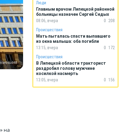
Люди
Главным врачом Липецкой районной
больницы назначен Сергей Седых
08:06, вчера
0
208
Происшествия
Мать пыталась спасти выпавшего
из окна малыша: оба погибли
13:15, вчера
0
172
Происшествия
e/arbsud48
В Липецкой области тракторист
раздробил голову мужчине
косилкой насмерть
13:05, вчера
0
156
» на