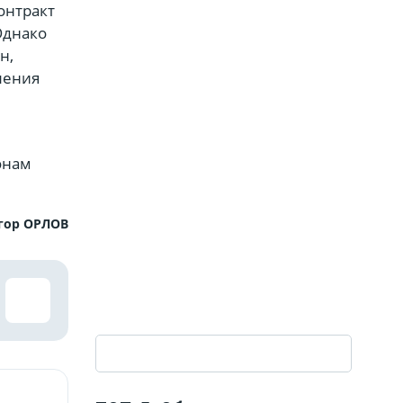
онтракт
Однако
н,
ления
онам
гор ОРЛОВ