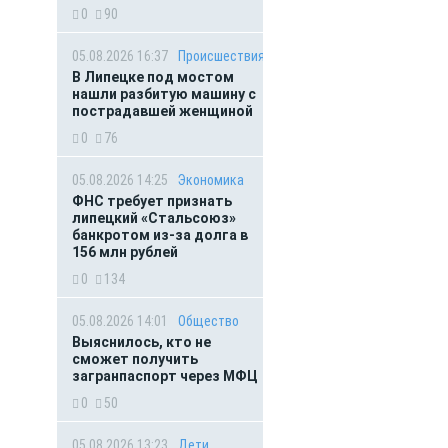
0
90
05.08.2026 16:37
Происшествия
В Липецке под мостом
нашли разбитую машину с
пострадавшей женщиной
0
76
05.08.2026 14:25
Экономика
ФНС требует признать
липецкий «Стальсоюз»
банкротом из-за долга в
156 млн рублей
0
134
05.08.2026 14:01
Общество
Выяснилось, кто не
сможет получить
загранпаспорт через МФЦ
0
50
05.08.2026 13:23
Дети