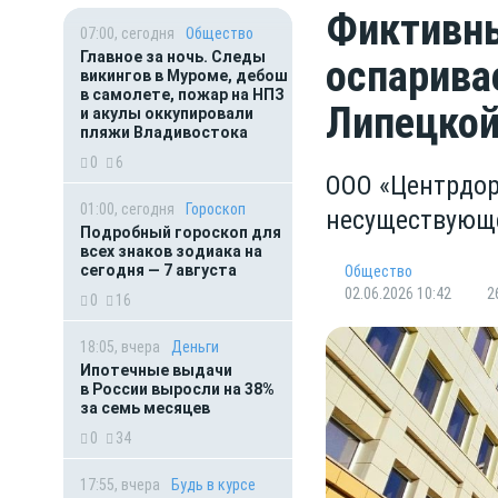
Фиктивны
07:00, сегодня
Общество
Главное за ночь. Следы
оспарива
викингов в Муроме, дебош
в самолете, пожар на НПЗ
Липецкой
и акулы оккупировали
пляжи Владивостока
0
6
ООО «Центрдор
01:00, сегодня
Гороскоп
несуществующе
Подробный гороскоп для
всех знаков зодиака на
сегодня — 7 августа
Общество
02.06.2026 10:42
2
0
16
18:05, вчера
Деньги
Ипотечные выдачи
в России выросли на 38%
за семь месяцев
0
34
17:55, вчера
Будь в курсе