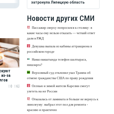
затронула Липецкую область
Новости других СМИ
Пассажир сверху попросился к столику: в
какие часы ему нельзя отказать — четкий ответ
дали в РЖД
Девушка выпала из кабины аттракциона в
российском городе
Намаз вакытында телефон шалтыраса,
нишләргә?
искуют
Верховный суд отклонил указ Трампа об
 из-за
отмене гражданства США по праву рождения
лгов
Осенью и зимой жители Карелии смогут
0
62
улететь на юг России
Отказалась от ламината и больше не вернусь к
линолеуму: выбрал этот пол для ремонта -
красиво и практично