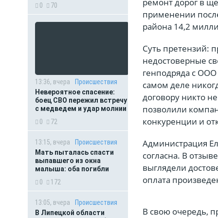
ремонт дорог в ще
0
70
применении после
района 14,2 милл
Суть претензий: 
недостоверные св
генподряда с ООО 
13:36, вчера
Происшествия
самом деле никогд
Невероятное спасение:
договору никто не
боец СВО пережил встречу
позволили компан
с медведем и удар молнии
конкуренции и отк
0
72
Администрация Ел
13:15, вчера
Происшествия
Мать пыталась спасти
согласна. В отзыв
выпавшего из окна
выглядели достов
малыша: оба погибли
оплата произведе
0
172
13:05, вчера
Происшествия
В свою очередь, п
В Липецкой области