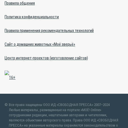
Правила общения
Политика конфиденциальности
Правила применения рекомендательных технологий
Сайт о домашних животных «Моё зверьё»
Центр интернет-проектов (изготовление сайтов)
Все права защищены ООО ИД «СВОБОДНАЯ ПРЕССА» 2007–2024
Любые материалы, размещенные на портале «МОЁ! Online»
сотрудниками редакции, нештатными авторами и читателями,
являются объектами авторского права. Права ООО ИД «СВОБОДНАЯ
ПРЕССА» на указанные материалы охраняются законодательством о