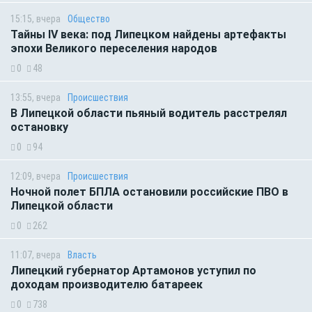
15:15, вчера
Общество
Тайны IV века: под Липецком найдены артефакты
эпохи Великого переселения народов
0
48
13:55, вчера
Происшествия
В Липецкой области пьяный водитель расстрелял
остановку
0
94
12:09, вчера
Происшествия
Ночной полет БПЛА остановили российские ПВО в
Липецкой области
0
262
11:07, вчера
Власть
Липецкий губернатор Артамонов уступил по
доходам производителю батареек
0
738