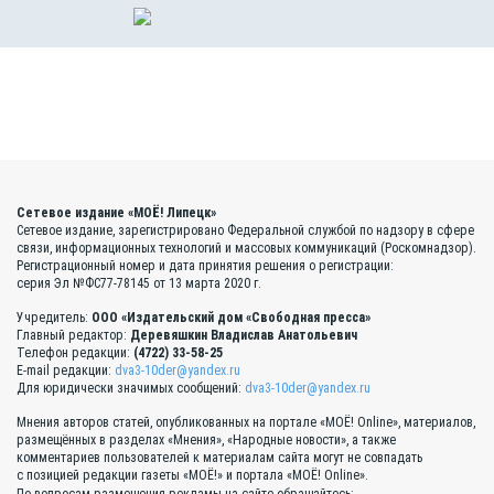
Сетевое издание «МОЁ! Липецк»
Сетевое издание, зарегистрировано Федеральной службой по надзору в сфере
связи, информационных технологий и массовых коммуникаций (Роскомнадзор).
Регистрационный номер и дата принятия решения о регистрации:
серия Эл №ФС77-78145 от 13 марта 2020 г.
Учредитель:
ООО «Издательский дом «Свободная пресса»
Главный редактор:
Деревяшкин Владислав Анатольевич
Телефон редакции:
(4722) 33-58-25
E-mail редакции:
dva3-10der@yandex.ru
Для юридически значимых сообщений:
dva3-10der@yandex.ru
Мнения авторов статей, опубликованных на портале «МОЁ! Online», материалов,
размещённых в разделах «Мнения», «Народные новости», а также
комментариев пользователей к материалам сайта могут не совпадать
с позицией редакции газеты «МОЁ!» и портала «МОЁ! Online».
По вопросам размещения рекламы на сайте обращайтесь: