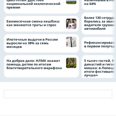
цикл НЛМК удостоен
наличными в Рос
национальной экологической
на 64%
премии
Более 130 сотруд
Ежемесячная смена кешбэка:
боролись за зван
как меняются траты и спрос
водителя грузово
автомобиля
Ипотечные выдачи в России
Рефинансировани
выросли на 38% за семь
в первом полугоди
месяцев
На доброе дело: НЛМК окажет
5 тысяч гостей, 9
помощь детям по итогам
династий и гиган
благотворительного марафона
мишка: в Липецк
итоги фестиваля
лучше»