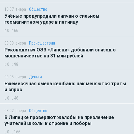
10:07, вчера
Общество
Учёные предупредили липчан о сильном
геомагнитном ударе в пятницу
0
66
09:09, вчера
Происшествия
Руководству ОЭЗ «Липецк» добавили эпизод о
мошенничестве на 81 млн рублей
0
98
09:05, вчера
Деньги
Ежемесячная смена кешбэка: как меняются траты
и спрос
0
46
08:02, вчера
Общество
В Липецке проверяют жалобы на привлечение
учителей школы к стройке и поборы
0
166