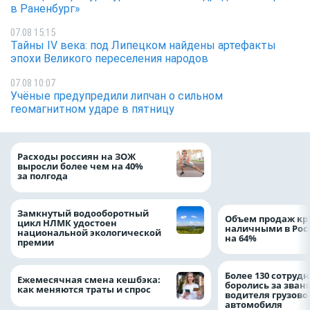
в Раненбург»
07.08 15:15
Тайны IV века: под Липецком найдены артефакты
эпохи Великого переселения народов
07.08 10:07
Учёные предупредили липчан о сильном
геомагнитном ударе в пятницу
На доброе дело: 
Расходы россиян на ЗОЖ
помощь детям по
выросли более чем на 40%
благотворительн
за полгода
Замкнутый водооборотный
Объем продаж кр
цикл НЛМК удостоен
наличными в Рос
национальной экологической
на 64%
премии
Более 130 сотруд
Ежемесячная смена кешбэка:
боролись за зван
как меняются траты и спрос
водителя грузово
автомобиля