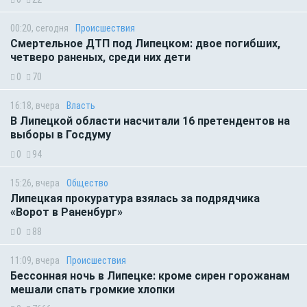
00:20, сегодня
Происшествия
Смертельное ДТП под Липецком: двое погибших,
четверо раненых, среди них дети
0
70
16:18, вчера
Власть
В Липецкой области насчитали 16 претендентов на
выборы в Госдуму
0
94
15:26, вчера
Общество
Липецкая прокуратура взялась за подрядчика
«Ворот в Раненбург»
0
88
11:09, вчера
Происшествия
Бессонная ночь в Липецке: кроме сирен горожанам
мешали спать громкие хлопки