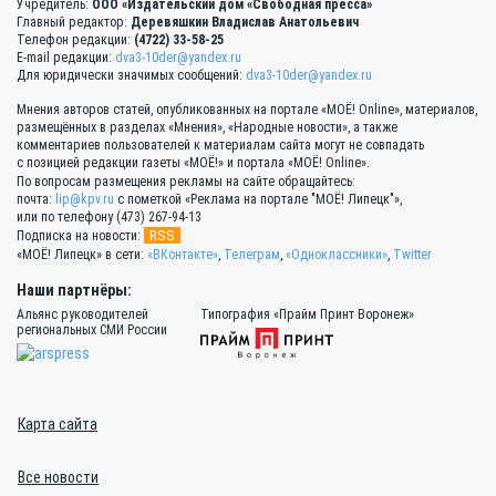
Учредитель:
ООО «Издательский дом «Свободная пресса»
Главный редактор:
Деревяшкин Владислав Анатольевич
Телефон редакции:
(4722) 33-58-25
E-mail редакции:
dva3-10der@yandex.ru
Для юридически значимых сообщений:
dva3-10der@yandex.ru
Мнения авторов статей, опубликованных на портале «МОЁ! Online», материалов,
размещённых в разделах «Мнения», «Народные новости», а также
комментариев пользователей к материалам сайта могут не совпадать
с позицией редакции газеты «МОЁ!» и портала «МОЁ! Online».
По вопросам размещения рекламы на сайте обращайтесь:
почта:
lip@kpv.ru
с пометкой «Реклама на портале "МОЁ! Липецк"»,
или по телефону (473) 267-94-13
RSS
Подписка на новости:
«МОЁ! Липецк» в сети:
«ВКонтакте»
,
Телеграм
,
«Одноклассники»
,
Twitter
Наши партнёры:
Альянс руководителей
Типография «Прайм Принт Воронеж»
региональных СМИ России
Карта сайта
Все новости