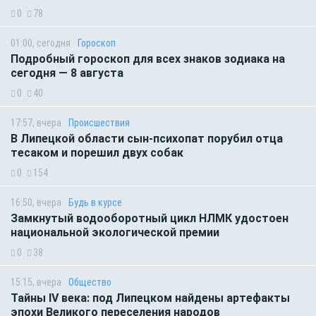
0
78
01:00, сегодня
Гороскоп
Подробный гороскоп для всех знаков зодиака на
сегодня — 8 августа
0
40
17:57, вчера
Происшествия
В Липецкой области сын-психопат порубил отца
тесаком и порешил двух собак
0
154
16:50, вчера
Будь в курсе
Замкнутый водооборотный цикл НЛМК удостоен
национальной экологической премии
0
38
15:15, вчера
Общество
Тайны IV века: под Липецком найдены артефакты
эпохи Великого переселения народов