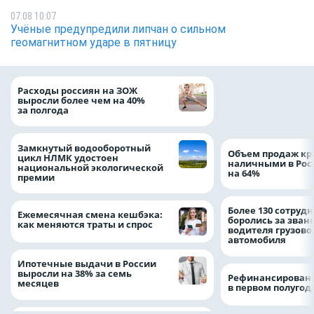
07.08 10:07
Учёные предупредили липчан о сильном
геомагнитном ударе в пятницу
На доброе дело: 
Расходы россиян на ЗОЖ
помощь детям по
выросли более чем на 40%
благотворительн
за полгода
Замкнутый водооборотный
Объем продаж кр
цикл НЛМК удостоен
наличными в Рос
национальной экологической
на 64%
премии
Более 130 сотруд
Ежемесячная смена кешбэка:
боролись за зван
как меняются траты и спрос
водителя грузово
автомобиля
Ипотечные выдачи в России
выросли на 38% за семь
Рефинансировани
месяцев
в первом полугоди