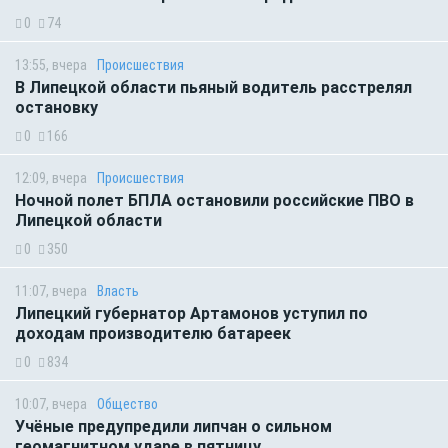
0
74
13:55, вчера
Происшествия
В Липецкой области пьяный водитель расстрелял
остановку
0
166
12:09, вчера
Происшествия
Ночной полет БПЛА остановили российские ПВО в
Липецкой области
0
350
11:07, вчера
Власть
Липецкий губернатор Артамонов уступил по
доходам производителю батареек
0
834
10:07, вчера
Общество
Учёные предупредили липчан о сильном
геомагнитном ударе в пятницу