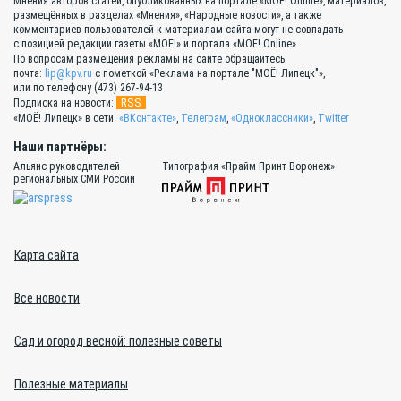
Мнения авторов статей, опубликованных на портале «МОЁ! Online», материалов,
размещённых в разделах «Мнения», «Народные новости», а также
комментариев пользователей к материалам сайта могут не совпадать
с позицией редакции газеты «МОЁ!» и портала «МОЁ! Online».
По вопросам размещения рекламы на сайте обращайтесь:
почта:
lip@kpv.ru
с пометкой «Реклама на портале "МОЁ! Липецк"»,
или по телефону (473) 267-94-13
RSS
Подписка на новости:
«МОЁ! Липецк» в сети:
«ВКонтакте»
,
Телеграм
,
«Одноклассники»
,
Twitter
Наши партнёры:
Альянс руководителей
Типография «Прайм Принт Воронеж»
региональных СМИ России
Карта сайта
Все новости
Сад и огород весной: полезные советы
Полезные материалы