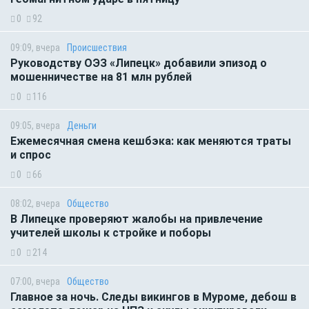
0
92
09:09, вчера
Происшествия
Руководству ОЭЗ «Липецк» добавили эпизод о
мошенничестве на 81 млн рублей
0
116
09:05, вчера
Деньги
Ежемесячная смена кешбэка: как меняются траты
и спрос
0
66
08:02, вчера
Общество
В Липецке проверяют жалобы на привлечение
учителей школы к стройке и поборы
0
214
07:00, вчера
Общество
Главное за ночь. Следы викингов в Муроме, дебош в