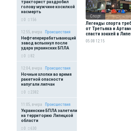
тракторист раздробил
голову мужчине косилкой
насмерть
Спорт
0
156
Легенды спорта тре
от Третьяка и Артам
12:55, вчера
Происшествия
спасти хоккей в Лип
Нефтеперерабатывающий
05.08 12:15
завод вспыхнул после
удара украинских БПЛА
0
82
12:04, вчера
Происшествия
Ночные хлопки во время
ракетной опасности
напугали липчан
0
2382
11:05, вчера
Происшествия
Украинские БПЛА залетели
на территорию Липецкой
области
0
630