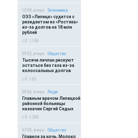
10:09, вчера
Экономика
ОЭЗ «Липецк» судится с
резидентом из «Ростеха»
из-за долгов на 18 млн
рублей
0
108
09:02, вчера
Общество
Тысячи личпан рискуют
остаться без газа из-за
колоссальных долгов
0
62
08:06, вчера
Люди
Главным врачом Липецкой
районной больницы
назначен Сергей Седых
0
208
07:00, вчера
Общество
Главное за ночь. Молоко