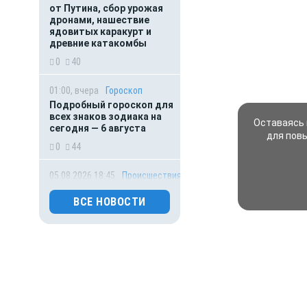
от Путина, сбор урожая
дронами, нашествие
ядовитых каракурт и
древние катакомбы
0
40
01:00, вчера
Гороскоп
Подробный гороскоп для
всех знаков зодиака на
Оставаясь 
сегодня — 6 августа
для пов
0
44
05.08.2026 18:45
Происшествия
Молодого футболиста
ВСЕ НОВОСТИ
убило молнией во время
матча на глазах зрителей
0
98
05.08.2026 17:20
Происшествия
В Липецке
электросамокат сбил
малыша