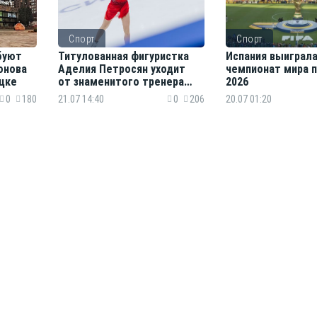
Спорт
Спорт
буют
Титулованная фигуристка
Испания выиграл
онова
Аделия Петросян уходит
чемпионат мира 
ецке
от знаменитого тренера
2026
Тутберидзе
0
180
21.07 14:40
0
206
20.07 01:20