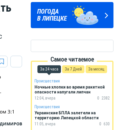
ать
ЛИПЕЦКИЕ
ПОГОДА
ГОРОСКОП
РЕАЛИИ
В ЛИПЕЦКЕ
НА КАЖДЫЙ ДЕНЬ
Новости Липецка и области
в Телеграм
с
Самое читаемое
За 24 часа
За 7 Дней
За месяц
о
Происшествия
Ночные хлопки во время ракетной
.
опасности напугали липчан
12:04, вчера
0
2382
Происшествия
ом 3:1
Украинские БПЛА залетели на
территорию Липецкой области
АДИМИРОВ
11:05, вчера
0
630