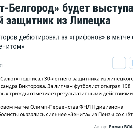
т-Белгород» будет выступ
й защитник из Липецка
торов дебютировал за «грифонов» в матче 
Зенитом»
41
«Салют» подписал 30-летнего защитника из липецког
сандра Викторова. За липчан футболист отыграл 198
орых трижды отметился результативными действиями
товом матче Олимп-Первенства ФНЛ II дивизиона
олисты оказались сильнее «Зенита» из Пензы со счёт
Автор:
Роман ВЛ