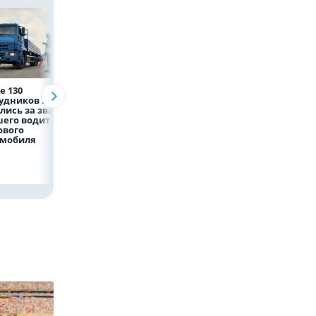
е 130
Рефинансирование
5 тысяч гостей, 9
рудников НЛМК
кредитов в первом
трудовых династ
лись за звание
полугодии 2026 года
и гигантский
его водителя
мишка: в Липецк
ового
подвели итоги
омобиля
фестиваля «Вмес
лучше»