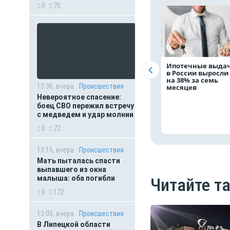
0
70
Ипотечные выда
в России выросли
на 38% за семь
13:36, вчера
Происшествия
месяцев
Невероятное спасение:
боец СВО пережил встречу
с медведем и удар молнии
0
72
13:15, вчера
Происшествия
Мать пыталась спасти
выпавшего из окна
малыша: оба погибли
Читайте т
0
172
13:05, вчера
Происшествия
В Липецкой области