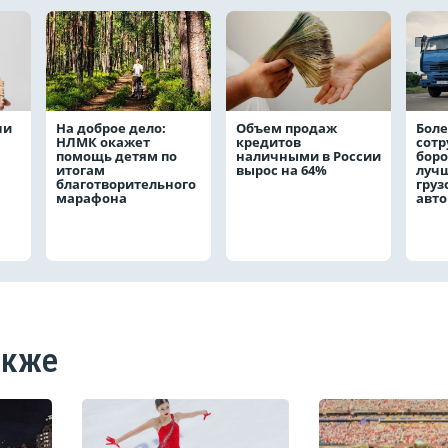
чи
На доброе дело:
Объем продаж
Боле
НЛМК окажет
кредитов
сот
помощь детям по
наличными в России
боро
итогам
вырос на 64%
лучш
благотворительного
груз
марафона
авт
акже