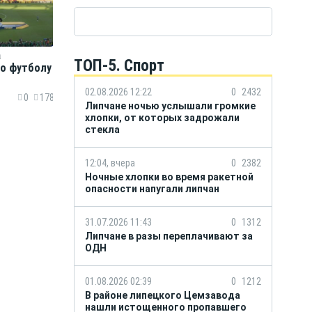
а
ТОП-5. Спорт
по футболу
02.08.2026 12:22
0
2432
0
178
Липчане ночью услышали громкие
хлопки, от которых задрожали
стекла
12:04, вчера
0
2382
Ночные хлопки во время ракетной
опасности напугали липчан
31.07.2026 11:43
0
1312
Липчане в разы переплачивают за
ОДН
01.08.2026 02:39
0
1212
В районе липецкого Цемзавода
нашли истощенного пропавшего