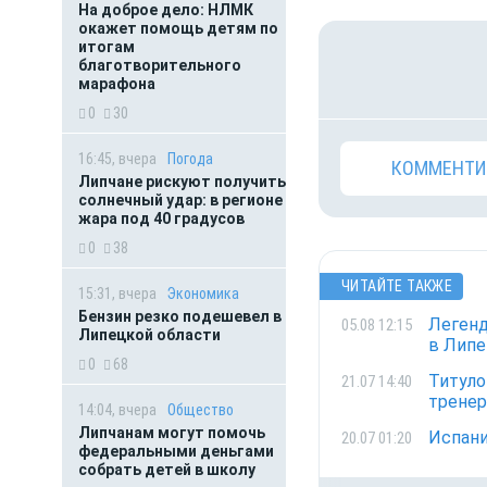
На доброе дело: НЛМК
окажет помощь детям по
итогам
благотворительного
марафона
0
30
16:45, вчера
Погода
КОММЕНТИ
Липчане рискуют получить
солнечный удар: в регионе
жара под 40 градусов
0
38
ЧИТАЙТЕ ТАКЖЕ
15:31, вчера
Экономика
Бензин резко подешевел в
Легенд
05.08 12:15
Липецкой области
в Липе
0
68
Титуло
21.07 14:40
тренер
14:04, вчера
Общество
Липчанам могут помочь
Испани
20.07 01:20
федеральными деньгами
собрать детей в школу