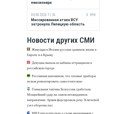
пенсионера
04.08.2026 11:36
0
894
Массированная атака ВСУ
затронула Липецкую область
Новости других СМИ
Живущая в Италии русская сравнила жизнь в
Европе и в Крыму
Девушка выпала из кабины аттракциона в
российском городе
Россиянам напомнили, что газовые приборы
нельзя ремонтировать самостоятельно
Гениальная тактика Белоусова сработала:
Мощнейший удар на самом неожиданном
направлении. Армия форсировала реку. Ключевой
узел обороны пал
МВД предупредило о схеме мошенников с