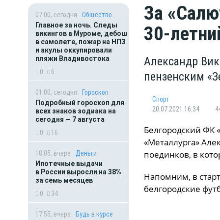
За «Салю
07:00, сегодня
Общество
Главное за ночь. Следы
30-летни
викингов в Муроме, дебош
в самолете, пожар на НПЗ
и акулы оккупировали
пляжи Владивостока
Александр Вик
0
6
пензенским «
01:00, сегодня
Гороскоп
Спорт
Подробный гороскоп для
20.07.2021 16:34
4
всех знаков зодиака на
сегодня — 7 августа
Белгородский ФК 
0
16
«Металлурга» Алек
поединков, в кот
18:05, вчера
Деньги
Ипотечные выдачи
в России выросли на 38%
Напомним, в стар
за семь месяцев
белгородские футб
0
34
17:55, вчера
Будь в курсе