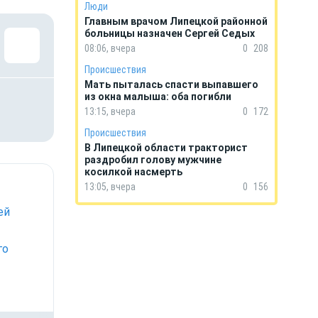
Люди
Главным врачом Липецкой районной
больницы назначен Сергей Седых
08:06, вчера
0
208
Происшествия
Мать пыталась спасти выпавшего
из окна малыша: оба погибли
13:15, вчера
0
172
Происшествия
В Липецкой области тракторист
раздробил голову мужчине
косилкой насмерть
13:05, вчера
0
156
ей
го