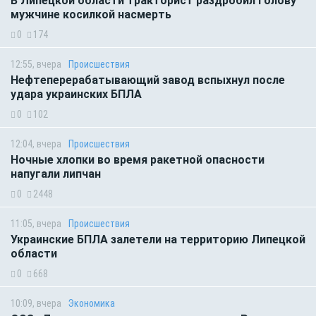
В Липецкой области тракторист раздробил голову
мужчине косилкой насмерть
0
174
12:55, вчера
Происшествия
Нефтеперерабатывающий завод вспыхнул после
удара украинских БПЛА
0
102
12:04, вчера
Происшествия
Ночные хлопки во время ракетной опасности
напугали липчан
0
2448
11:05, вчера
Происшествия
Украинские БПЛА залетели на территорию Липецкой
области
0
668
10:09, вчера
Экономика