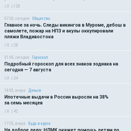
0
128
07:00, сегодня
Общество
Главное за ночь. Следы викингов в Муроме, дебош в
самолете, пожар на НПЗ и акулы оккупировали
пляжи Владивостока
0
28
01:00, сегодня
Гороскоп
Подробный гороскоп для всех знаков зодиака на
сегодня — 7 августа
0
34
18:05, вчера
Деньги
Ипотечные выдачи в России выросли на 38%
за семь месяцев
0
42
17:55, вчера
Будь в курсе
На доброе дело: НЛМК окажет помощь детям по