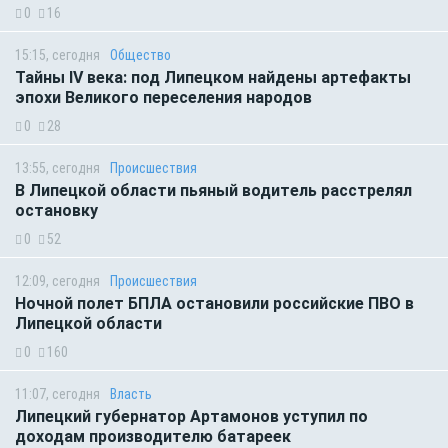
0
16
15:15, сегодня
Общество
Тайны IV века: под Липецком найдены артефакты
эпохи Великого переселения народов
0
28
13:55, сегодня
Происшествия
В Липецкой области пьяный водитель расстрелял
остановку
0
52
12:09, сегодня
Происшествия
Ночной полет БПЛА остановили российские ПВО в
Липецкой области
0
160
11:07, сегодня
Власть
Липецкий губернатор Артамонов уступил по
доходам производителю батареек