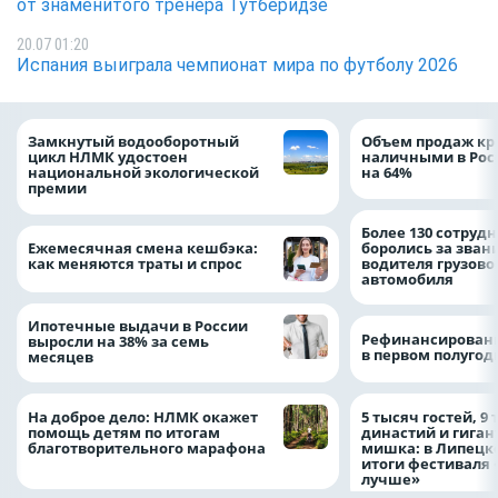
от знаменитого тренера Тутберидзе
20.07 01:20
Испания выиграла чемпионат мира по футболу 2026
Замкнутый водооборотный
Объем продаж кр
цикл НЛМК удостоен
наличными в Рос
национальной экологической
на 64%
премии
Более 130 сотруд
Ежемесячная смена кешбэка:
боролись за зван
как меняются траты и спрос
водителя грузово
автомобиля
Ипотечные выдачи в России
Рефинансировани
выросли на 38% за семь
в первом полугоди
месяцев
На доброе дело: НЛМК окажет
5 тысяч гостей, 9
помощь детям по итогам
династий и гиган
благотворительного марафона
мишка: в Липецк
итоги фестиваля
лучше»