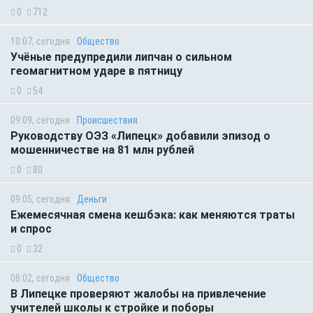
0
712
10:07, сегодня
Общество
Учёные предупредили липчан о сильном
геомагнитном ударе в пятницу
0
54
09:09, сегодня
Происшествия
Руководству ОЭЗ «Липецк» добавили эпизод о
мошенничестве на 81 млн рублей
0
80
09:05, сегодня
Деньги
Ежемесячная смена кешбэка: как меняются траты
и спрос
0
32
08:02, сегодня
Общество
В Липецке проверяют жалобы на привлечение
учителей школы к стройке и поборы