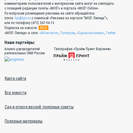
комментариев пользователей к материалам сайта могут не совпадать
с позицией редакции газеты «МОЁ!» и портала «МОЁ! Online».
По вопросам размещения рекламы на сайте обращайтесь:
почта:
lip@kpv.ru
с пометкой «Реклама на портале "МОЁ! Липецк"»,
или по телефону (473) 267-94-13
RSS
Подписка на новости:
«МОЁ! Липецк» в сети:
«ВКонтакте»
,
Телеграм
,
«Одноклассники»
,
Twitter
Наши партнёры:
Альянс руководителей
Типография «Прайм Принт Воронеж»
региональных СМИ России
Карта сайта
Все новости
Сад и огород весной: полезные советы
Полезные материалы