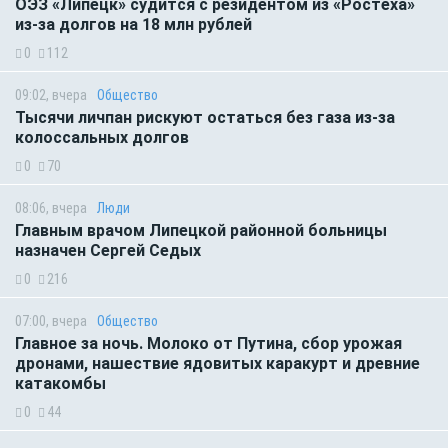
ОЭЗ «Липецк» судится с резидентом из «Ростеха»
из-за долгов на 18 млн рублей
0
112
09:02, вчера
Общество
Тысячи личпан рискуют остаться без газа из-за
колоссальных долгов
0
70
08:06, вчера
Люди
Главным врачом Липецкой районной больницы
назначен Сергей Седых
0
216
07:00, вчера
Общество
Главное за ночь. Молоко от Путина, сбор урожая
дронами, нашествие ядовитых каракурт и древние
катакомбы
0
44