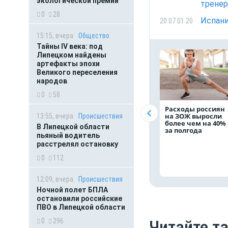
экологической премии
тренер
0
28
Испани
20.07 01:20
15:15, вчера
Общество
Тайны IV века: под
Липецком найдены
артефакты эпохи
Великого переселения
народов
0
58
Расходы россиян
на ЗОЖ выросли
13:55, вчера
Происшествия
более чем на 40%
В Липецкой области
за полгода
пьяный водитель
расстрелял остановку
0
112
12:09, вчера
Происшествия
Ночной полет БПЛА
остановили российские
ПВО в Липецкой области
0
296
Читайте т