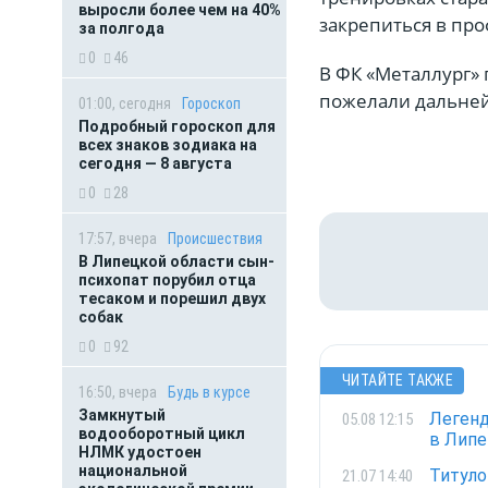
выросли более чем на 40%
закрепиться в про
за полгода
0
46
В ФК «Металлург» 
пожелали дальней
01:00, сегодня
Гороскоп
Подробный гороскоп для
всех знаков зодиака на
сегодня — 8 августа
0
28
17:57, вчера
Происшествия
В Липецкой области сын-
психопат порубил отца
тесаком и порешил двух
собак
0
92
ЧИТАЙТЕ ТАКЖЕ
16:50, вчера
Будь в курсе
Замкнутый
Легенд
05.08 12:15
водооборотный цикл
в Липе
НЛМК удостоен
национальной
Титуло
21.07 14:40