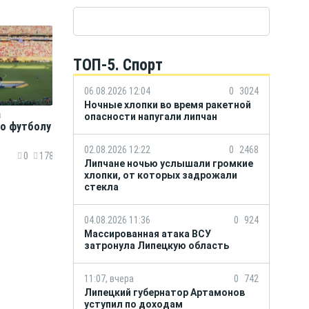
ТОП-5. Спорт
06.08.2026 12:04
0
3024
Ночные хлопки во время ракетной
а
опасности напугали липчан
по футболу
02.08.2026 12:22
0
2468
0
178
Липчане ночью услышали громкие
хлопки, от которых задрожали
стекла
04.08.2026 11:36
0
924
Массированная атака ВСУ
затронула Липецкую область
11:07, вчера
0
742
Липецкий губернатор Артамонов
уступил по доходам