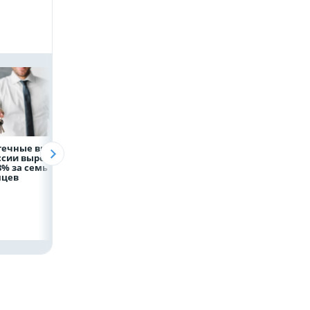
течные выдачи
На доброе дело:
Объем продаж
ссии выросли
НЛМК окажет
кредитов
8% за семь
помощь детям по
наличными в Ро
яцев
итогам
вырос на 64%
благотворительного
марафона