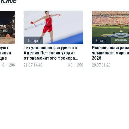
Спорт
Спорт
буют
Титулованная фигуристка
Испания выиграл
онова
Аделия Петросян уходит
чемпионат мира 
ецке
от знаменитого тренера
2026
Тутберидзе
0
206
21.07 14:40
0
206
20.07 01:20