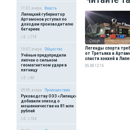
11:07, вчера
Власть
Липецкий губернатор
Артамонов уступил по
доходам производителю
батареек
0
774
Спорт
Легенды спорта тре
10:07, вчера
Общество
от Третьяка и Артам
Учёные предупредили
спасти хоккей в Лип
липчан о сильном
геомагнитном ударе в
05.08 12:15
пятницу
0
80
09:09, вчера
Происшествия
Руководству ОЭЗ «Липецк»
добавили эпизод о
мошенничестве на 81 млн
рублей
0
104