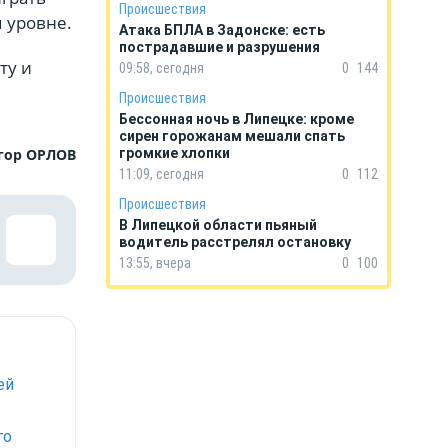
Происшествия
 уровне.
Атака БПЛА в Задонске: есть
пострадавшие и разрушения
ту и
09:58, сегодня
0
144
Происшествия
Бессонная ночь в Липецке: кроме
сирен горожанам мешали спать
гор ОРЛОВ
громкие хлопки
11:09, сегодня
0
112
Происшествия
В Липецкой области пьяный
водитель расстрелял остановку
13:55, вчера
0
100
ей
го