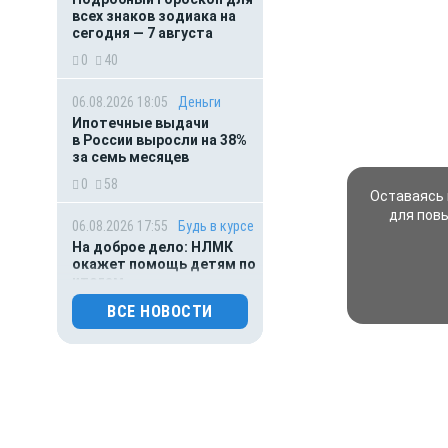
всех знаков зодиака на
сегодня — 7 августа
0
40
06.08.2026 18:05
Деньги
Ипотечные выдачи
в России выросли на 38%
за семь месяцев
0
58
Оставаясь 
для пов
06.08.2026 17:55
Будь в курсе
На доброе дело: НЛМК
окажет помощь детям по
итогам
благотворительного
ВСЕ НОВОСТИ
марафона
0
46
06.08.2026 16:45
Погода
Липчане рискуют получить
солнечный удар: в регионе
жара под 40 градусов