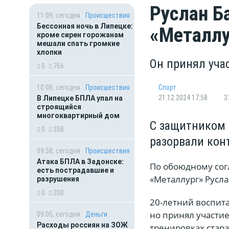
Руслан Б
11:09, сегодня
Происшествия
Бессонная ночь в Липецке:
«Металлу
кроме сирен горожанам
мешали спать громкие
хлопки
Он принял учас
0
766
10:08, сегодня
Происшествия
Спорт
21.12.2024 17:58
3
В Липецке БПЛА упал на
строящийся
многоквартирный дом
С защитником 
0
358
разорвали кон
09:58, сегодня
Происшествия
Атака БПЛА в Задонске:
По обоюдному сог
есть пострадавшие и
«Металлург» Русл
разрушения
0
200
20-летний воспит
но принял участие
09:05, сегодня
Деньги
Расходы россиян на ЗОЖ
тренировках стар