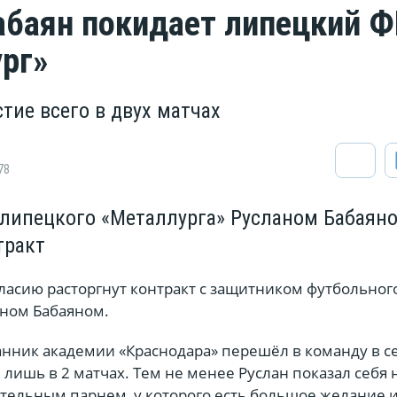
абаян покидает липецкий 
рг»
тие всего в двух матчах
78
липецкого «Металлурга» Русланом Бабаян
тракт
ласию расторгнут контракт с защитником футбольног
аном Бабаяном.
анник академии «Краснодара» перешёл в команду в с
 лишь в 2 матчах. Тем не менее Руслан показал себя 
ательным парнем, у которого есть большое желание 