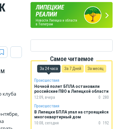
ФК
ЛИПЕЦКИЕ
ПОГОДА
ГОРОСКОП
РЕАЛИИ
В ЛИПЕЦКЕ
НА КАЖДЫЙ ДЕНЬ
Новости Липецка и области
в Телеграм
Самое читаемое
За 24 часа
За 7 Дней
За месяц
ом
Происшествия
Ночной полет БПЛА остановили
российские ПВО в Липецкой области
о клуба
12:09, вчера
0
280
Происшествия
В Липецке БПЛА упал на строящийся
ентябре,
многоквартирный дом
на
10:08, сегодня
0
192
играть