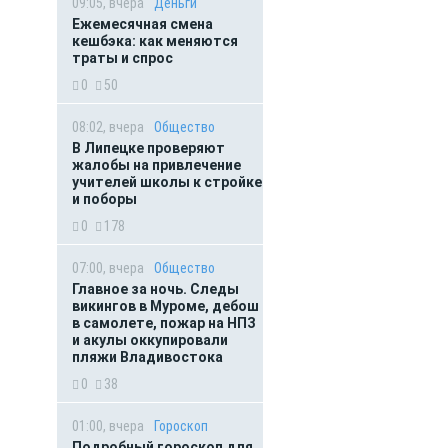
09:05, вчера
Деньги
Ежемесячная смена
кешбэка: как меняются
траты и спрос
0
50
08:02, вчера
Общество
В Липецке проверяют
жалобы на привлечение
учителей школы к стройке
и поборы
0
178
07:00, вчера
Общество
Главное за ночь. Следы
викингов в Муроме, дебош
в самолете, пожар на НПЗ
и акулы оккупировали
пляжи Владивостока
0
38
01:00, вчера
Гороскоп
Подробный гороскоп для