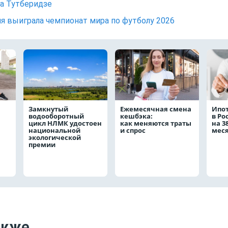
а Тутберидзе
я выиграла чемпионат мира по футболу 2026
Замкнутый
Ежемесячная смена
Ипо
водооборотный
кешбэка:
в Ро
цикл НЛМК удостоен
как меняются траты
на 3
национальной
и спрос
мес
экологической
премии
акже