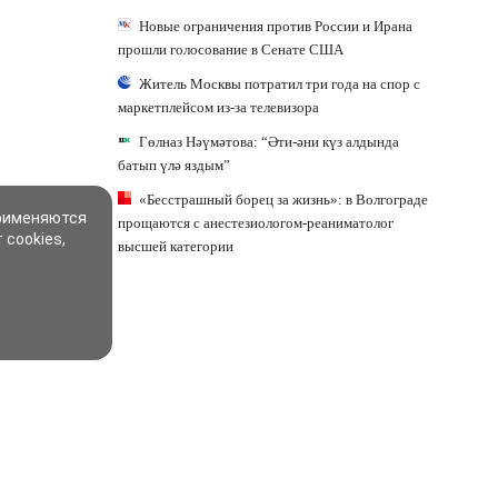
Новые ограничения против России и Ирана
прошли голосование в Сенате США
Житель Москвы потратил три года на спор с
маркетплейсом из-за телевизора
Гөлназ Нәүмәтова: “Әти-әни күз алдында
батып үлә яздым”
«Бесстрашный борец за жизнь»: в Волгограде
применяются
прощаются с анестезиологом-реаниматолог
 cookies,
высшей категории