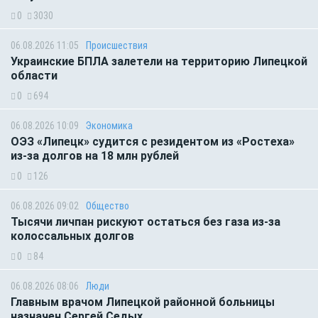
0
3030
06.08.2026 11:05
Происшествия
Украинские БПЛА залетели на территорию Липецкой
области
0
694
06.08.2026 10:09
Экономика
ОЭЗ «Липецк» судится с резидентом из «Ростеха»
из-за долгов на 18 млн рублей
0
126
06.08.2026 09:02
Общество
Тысячи личпан рискуют остаться без газа из-за
колоссальных долгов
0
84
06.08.2026 08:06
Люди
Главным врачом Липецкой районной больницы
назначен Сергей Седых