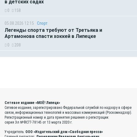
в детских садах
0
158
05.08.2026 12:15
Спорт
Легенды спорта требуют от Третьяка и
Артамонова спасти хоккей в Липецке
0
208
Сетевое издание «МОЁ! Липецк»
Сетевое издание, зарегистрировано Федеральной службой по надзору в сфере
связи, информационных технологий и массовых коммуникаций (Роскомнадзор).
Регистрационный номер и дата принятия решения о регистрации:
серия Эл №ФС77-78145 от 13 марта 2020 г.
Учредитель:
ООО «Издательский дом «Свободная пресса»
Главный редактор:
Деревяшкин Владислав Анатольевич