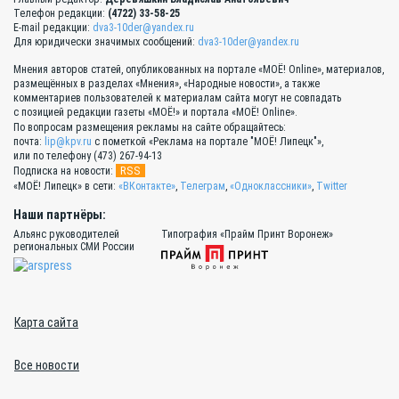
Телефон редакции:
(4722) 33-58-25
E-mail редакции:
dva3-10der@yandex.ru
Для юридически значимых сообщений:
dva3-10der@yandex.ru
Мнения авторов статей, опубликованных на портале «МОЁ! Online», материалов,
размещённых в разделах «Мнения», «Народные новости», а также
комментариев пользователей к материалам сайта могут не совпадать
с позицией редакции газеты «МОЁ!» и портала «МОЁ! Online».
По вопросам размещения рекламы на сайте обращайтесь:
почта:
lip@kpv.ru
с пометкой «Реклама на портале "МОЁ! Липецк"»,
или по телефону (473) 267-94-13
RSS
Подписка на новости:
«МОЁ! Липецк» в сети:
«ВКонтакте»
,
Телеграм
,
«Одноклассники»
,
Twitter
Наши партнёры:
Альянс руководителей
Типография «Прайм Принт Воронеж»
региональных СМИ России
Карта сайта
Все новости