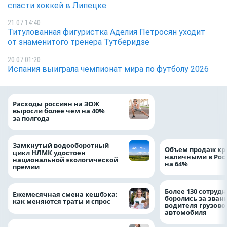
спасти хоккей в Липецке
21.07 14:40
Титулованная фигуристка Аделия Петросян уходит
от знаменитого тренера Тутберидзе
20.07 01:20
Испания выиграла чемпионат мира по футболу 2026
На доброе дело: 
Расходы россиян на ЗОЖ
помощь детям по
выросли более чем на 40%
благотворительн
за полгода
Замкнутый водооборотный
Объем продаж кр
цикл НЛМК удостоен
наличными в Рос
национальной экологической
на 64%
премии
Более 130 сотруд
Ежемесячная смена кешбэка:
боролись за зван
как меняются траты и спрос
водителя грузово
автомобиля