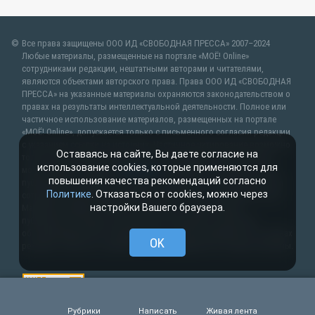
Все права защищены ООО ИД «СВОБОДНАЯ ПРЕССА» 2007–2024
Любые материалы, размещенные на портале «МОЁ! Online»
сотрудниками редакции, нештатными авторами и читателями,
являются объектами авторского права. Права ООО ИД «СВОБОДНАЯ
ПРЕССА» на указанные материалы охраняются законодательством о
правах на результаты интеллектуальной деятельности. Полное или
частичное использование материалов, размещенных на портале
«МОЁ! Online», допускается только с письменного согласия редакции
с указанием ссылки на источник. Частичное цитирование возможно
Оставаясь на сайте, Вы даете согласие на
только при условии гиперссылки на moe-lipetsk.ru.Все вопросы
использование cookies, которые применяются для
можно задать по адресу
web@kpv.ru
. В рубрике «От первого лица»
повышения качества рекомендаций согласно
публикуются сообщения в рамках контрактов об информационном
Политике
. Отказаться от cookies, можно через
сотрудничестве между редакцией «МОЁ! Online» и органами власти.
настройки Вашего браузера.
Материалы рубрик «Новости партнёров» и «Будь в курсе»
публикуются в рамках договоров (соглашений, контрактов)
об информационном сотрудничестве и (или) размещаются на правах
OK
рекламы. Новости с пометкой (
) размещаются на правах рекламы.
Рубрики
Написать
Живая лента