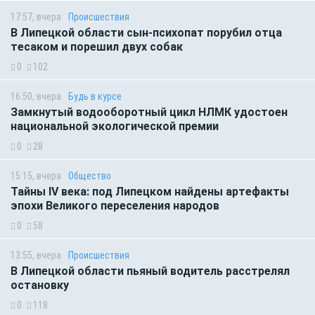
17:57, вчера
Происшествия
В Липецкой области сын-психопат порубил отца
тесаком и порешил двух собак
0
102
16:50, вчера
Будь в курсе
Замкнутый водооборотный цикл НЛМК удостоен
национальной экологической премии
0
28
15:15, вчера
Общество
Тайны IV века: под Липецком найдены артефакты
эпохи Великого переселения народов
0
58
13:55, вчера
Происшествия
В Липецкой области пьяный водитель расстрелял
остановку
0
118