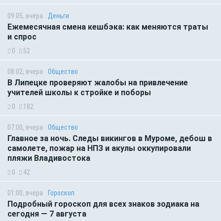
09:05, вчера
Деньги
Ежемесячная смена кешбэка: как меняются траты
и спрос
0
52
08:02, вчера
Общество
В Липецке проверяют жалобы на привлечение
учителей школы к стройке и поборы
0
182
07:00, вчера
Общество
Главное за ночь. Следы викингов в Муроме, дебош в
самолете, пожар на НПЗ и акулы оккупировали
пляжи Владивостока
0
42
01:00, вчера
Гороскоп
Подробный гороскоп для всех знаков зодиака на
сегодня — 7 августа