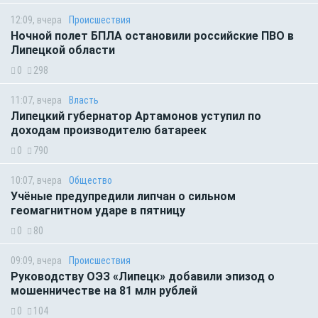
12:09, вчера
Происшествия
Ночной полет БПЛА остановили российские ПВО в
Липецкой области
0
298
11:07, вчера
Власть
Липецкий губернатор Артамонов уступил по
доходам производителю батареек
0
790
10:07, вчера
Общество
Учёные предупредили липчан о сильном
геомагнитном ударе в пятницу
0
80
09:09, вчера
Происшествия
Руководству ОЭЗ «Липецк» добавили эпизод о
мошенничестве на 81 млн рублей
0
104