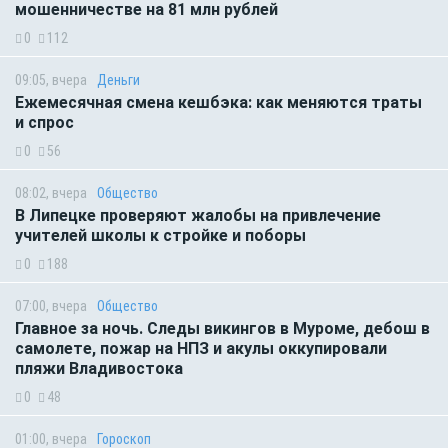
мошенничестве на 81 млн рублей
0
112
09:05, вчера
Деньги
Ежемесячная смена кешбэка: как меняются траты
и спрос
0
56
08:02, вчера
Общество
В Липецке проверяют жалобы на привлечение
учителей школы к стройке и поборы
0
188
07:00, вчера
Общество
Главное за ночь. Следы викингов в Муроме, дебош в
самолете, пожар на НПЗ и акулы оккупировали
пляжи Владивостока
0
48
01:00, вчера
Гороскоп