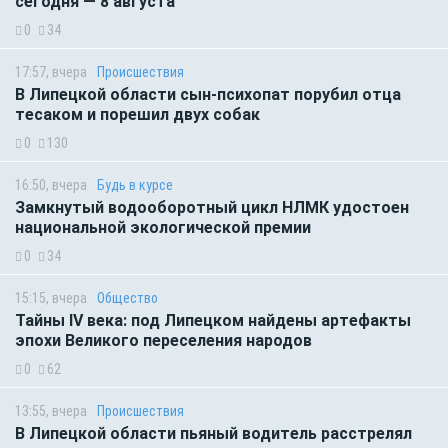
сегодня — 8 августа
0
34
17:57, вчера
Происшествия
В Липецкой области сын-психопат порубил отца
тесаком и порешил двух собак
0
130
16:50, вчера
Будь в курсе
Замкнутый водооборотный цикл НЛМК удостоен
национальной экологической премии
0
34
15:15, вчера
Общество
Тайны IV века: под Липецком найдены артефакты
эпохи Великого переселения народов
0
62
13:55, вчера
Происшествия
В Липецкой области пьяный водитель расстрелял