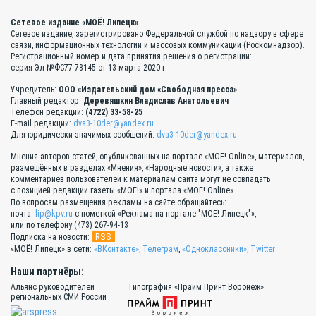
Сетевое издание «МОЁ! Липецк»
Сетевое издание, зарегистрировано Федеральной службой по надзору в сфере
связи, информационных технологий и массовых коммуникаций (Роскомнадзор).
Регистрационный номер и дата принятия решения о регистрации:
серия Эл №ФС77-78145 от 13 марта 2020 г.
Учредитель:
ООО «Издательский дом «Свободная пресса»
Главный редактор:
Деревяшкин Владислав Анатольевич
Телефон редакции:
(4722) 33-58-25
E-mail редакции:
dva3-10der@yandex.ru
Для юридически значимых сообщений:
dva3-10der@yandex.ru
Мнения авторов статей, опубликованных на портале «МОЁ! Online», материалов,
размещённых в разделах «Мнения», «Народные новости», а также
комментариев пользователей к материалам сайта могут не совпадать
с позицией редакции газеты «МОЁ!» и портала «МОЁ! Online».
По вопросам размещения рекламы на сайте обращайтесь:
почта:
lip@kpv.ru
с пометкой «Реклама на портале "МОЁ! Липецк"»,
или по телефону (473) 267-94-13
RSS
Подписка на новости:
«МОЁ! Липецк» в сети:
«ВКонтакте»
,
Телеграм
,
«Одноклассники»
,
Twitter
Наши партнёры:
Альянс руководителей
Типография «Прайм Принт Воронеж»
региональных СМИ России