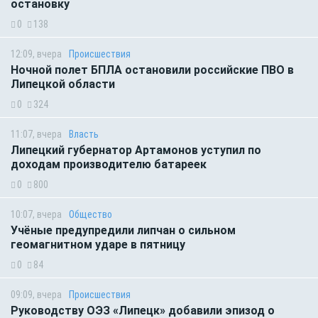
остановку
0
138
12:09, вчера
Происшествия
Ночной полет БПЛА остановили российские ПВО в
Липецкой области
0
324
11:07, вчера
Власть
Липецкий губернатор Артамонов уступил по
доходам производителю батареек
0
800
10:07, вчера
Общество
Учёные предупредили липчан о сильном
геомагнитном ударе в пятницу
0
84
09:09, вчера
Происшествия
Руководству ОЭЗ «Липецк» добавили эпизод о