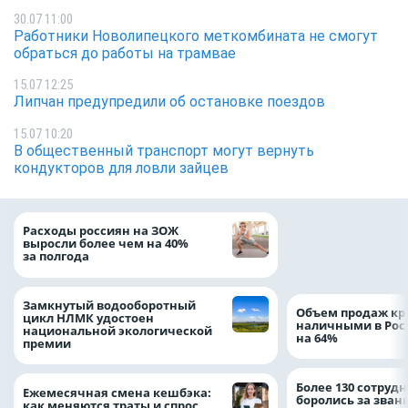
30.07 11:00
Работники Новолипецкого меткомбината не смогут
обраться до работы на трамвае
15.07 12:25
Липчан предупредили об остановке поездов
15.07 10:20
В общественный транспорт могут вернуть
кондукторов для ловли зайцев
На доброе дело: 
Расходы россиян на ЗОЖ
помощь детям по
выросли более чем на 40%
благотворительн
за полгода
Замкнутый водооборотный
Объем продаж кр
цикл НЛМК удостоен
наличными в Рос
национальной экологической
на 64%
премии
Более 130 сотруд
Ежемесячная смена кешбэка:
боролись за зван
как меняются траты и спрос