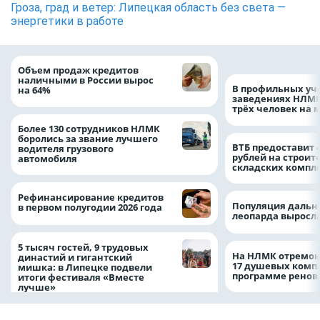
Гроза, град и ветер: Липецкая область без света —
энергетики в работе
Объем продаж кредитов
наличными в России вырос
В профильных уч
на 64%
заведениях НЛМК
трёх человек на 
Более 130 сотрудников НЛМК
боролись за звание лучшего
ВТБ предоставит 
водителя грузового
рублей на строит
автомобиля
складских компл
Рефинансирование кредитов
Популяция дальн
в первом полугодии 2026 года
леопарда выросла
5 тысяч гостей, 9 трудовых
На НЛМК отремон
династий и гигантский
17 душевых комп
мишка: в Липецке подвели
программе рено
итоги фестиваля «Вместе
лучше»