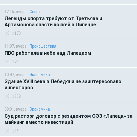
12:15, вчера
Спорт
Легенды спорта требуют от Третьяка и
Артамонова спасти хоккей в Липецке
0
170
11:07, вчера
Происшествия
ПВО работала в небе над Липецком
0
78
10:47, вчера
Экономика
Здание XVIII века в Лебедяни не заинтересовало
инвесторов
0
308
09:01, вчера
Экономика
Суд расторг договор с резидентом ОЭЗ «Липецк» за
майнинг вместо инвестиций
0
86