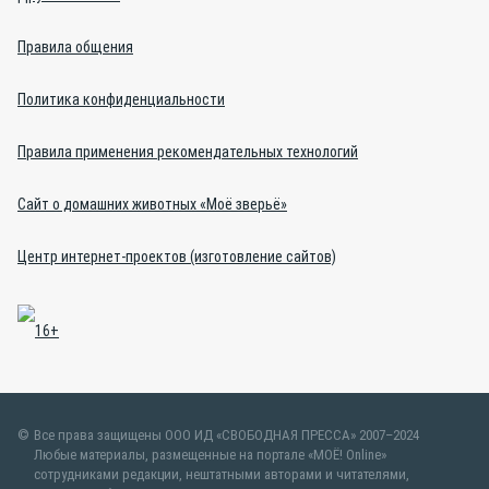
Правила общения
Политика конфиденциальности
Правила применения рекомендательных технологий
Сайт о домашних животных «Моё зверьё»
Центр интернет-проектов (изготовление сайтов)
Все права защищены ООО ИД «СВОБОДНАЯ ПРЕССА» 2007–2024
Любые материалы, размещенные на портале «МОЁ! Online»
сотрудниками редакции, нештатными авторами и читателями,