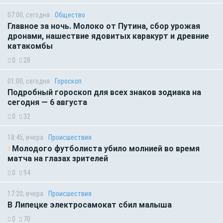
07:00, сегодня
Общество
Главное за ночь. Молоко от Путина, сбор урожая
дронами, нашествие ядовитых каракурт и древние
катакомбы
0
28
01:00, сегодня
Гороскоп
Подробный гороскоп для всех знаков зодиака на
сегодня — 6 августа
0
32
18:45, вчера
Происшествия
Молодого футболиста убило молнией во время
матча на глазах зрителей
0
94
17:20, вчера
Происшествия
В Липецке электросамокат сбил малыша
0
70