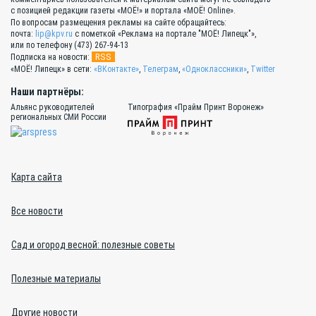
с позицией редакции газеты «МОЁ!» и портала «МОЁ! Online».
По вопросам размещения рекламы на сайте обращайтесь:
почта:
lip@kpv.ru
с пометкой «Реклама на портале "МОЁ! Липецк"»,
или по телефону (473) 267-94-13
RSS
Подписка на новости:
«МОЁ! Липецк» в сети:
«ВКонтакте»
,
Телеграм
,
«Одноклассники»
,
Twitter
Наши партнёры:
Альянс руководителей
Типография «Прайм Принт Воронеж»
региональных СМИ России
Карта сайта
Все новости
Сад и огород весной: полезные советы
Полезные материалы
Другие новости