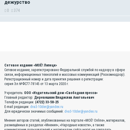
дежурство
0
374
Сетевое издание «МОЁ! Липецк»
Сетевое издание, зарегистрировано Федеральной службой по надзору в сфере
связи, информационных технологий и массовых коммуникаций (Роскомнадзор).
Регистрационный номер и дата принятия решения о регистрации:
серия Эл №ФС77-78145 от 13 марта 2020 г.
Учредитель:
ООО «Издательский дом «Свободная пресса»
Главный редактор:
Деревяшкин Владислав Анатольевич
Телефон редакции:
(4722) 33-58-25
E-mail редакции:
dva3-10der@yandex.ru
Для юридически значимых сообщений:
dva3-10der@yandex.ru
Мнения авторов статей, опубликованных на портале «МОЁ! Online», материалов,
размещённых в разделах «Мнения», «Народные новости», а также
комментариев пользователей к материалам сайта могут не совпадать