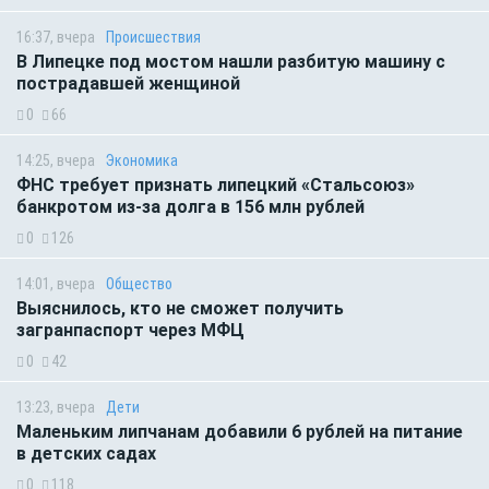
16:37, вчера
Происшествия
В Липецке под мостом нашли разбитую машину с
пострадавшей женщиной
0
66
14:25, вчера
Экономика
ФНС требует признать липецкий «Стальсоюз»
банкротом из-за долга в 156 млн рублей
0
126
14:01, вчера
Общество
Выяснилось, кто не сможет получить
загранпаспорт через МФЦ
0
42
13:23, вчера
Дети
Маленьким липчанам добавили 6 рублей на питание
в детских садах
0
118