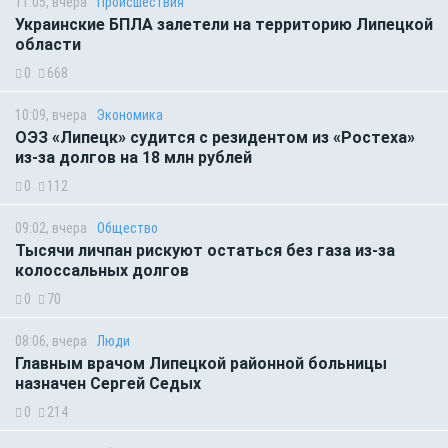
11:05, вчера
Происшествия
Украинские БПЛА залетели на территорию Липецкой
области
0
668
10:09, вчера
Экономика
ОЭЗ «Липецк» судится с резидентом из «Ростеха»
из-за долгов на 18 млн рублей
0
112
09:02, вчера
Общество
Тысячи личпан рискуют остаться без газа из-за
колоссальных долгов
0
70
08:06, вчера
Люди
Главным врачом Липецкой районной больницы
назначен Сергей Седых
0
214