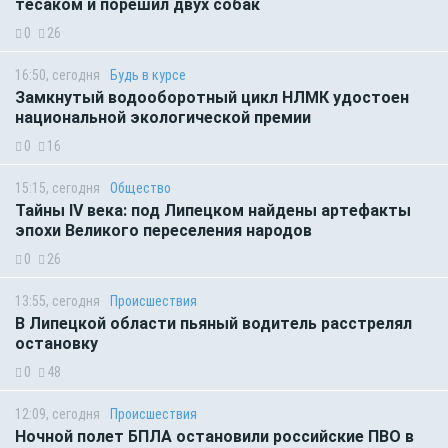
тесаком и порешил двух собак
0
26
16:50, сегодня
Будь в курсе
Замкнутый водооборотный цикл НЛМК удостоен
национальной экологической премии
0
16
15:15, сегодня
Общество
Тайны IV века: под Липецком найдены артефакты
эпохи Великого переселения народов
0
26
13:55, сегодня
Происшествия
В Липецкой области пьяный водитель расстрелял
остановку
0
48
12:09, сегодня
Происшествия
Ночной полет БПЛА остановили российские ПВО в