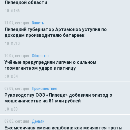
Липецкой области
0
146
11:07, сегодня
Власть
Липецкий губернатор Артамонов уступил по
доходам производителю батареек
0
710
10:07, сегодня
Общество
Учёные предупредили липчан о сильном
геомагнитном ударе в пятницу
0
54
09:09, сегодня
Происшествия
Руководству ОЭЗ «Липецк» добавили эпизод о
мошенничестве на 81 млн рублей
0
80
09:05, сегодня
Деньги
Ежемесячная смена кешбэка: как меняются траты