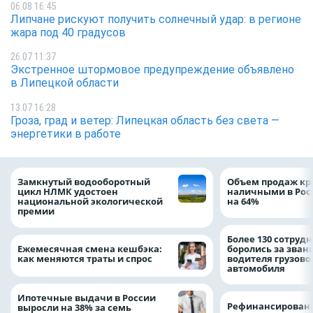
06.08 16:45
Липчане рискуют получить солнечный удар: в регионе
жара под 40 градусов
26.07 11:37
Экстренное штормовое предупреждение объявлено
в Липецкой области
13.07 16:28
Гроза, град и ветер: Липецкая область без света —
энергетики в работе
Замкнутый водооборотный
Объем продаж кр
цикл НЛМК удостоен
наличными в Рос
национальной экологической
на 64%
премии
Более 130 сотруд
Ежемесячная смена кешбэка:
боролись за зван
как меняются траты и спрос
водителя грузово
автомобиля
Ипотечные выдачи в России
Рефинансировани
выросли на 38% за семь