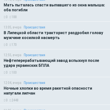
Мать пыталась спасти выпавшего из окна малыша:
оба погибли
0
188
13:05, вчера
Происшествия
В Липецкой области тракторист раздробил голову
мужчине косилкой насмерть
0
170
12:55, вчера
Происшествия
Нефтеперерабатывающий завод вспыхнул после
удара украинских БПЛА
0
100
12:04, вчера
Происшествия
Ночные хлопки во время ракетной опасности
напугали липчан
0
2448