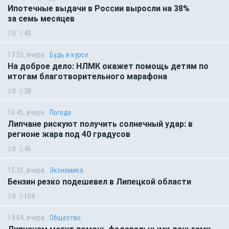
Ипотечные выдачи в России выросли на 38%
за семь месяцев
0
40
17:55, вчера
Будь в курсе
На доброе дело: НЛМК окажет помощь детям по
итогам благотворительного марафона
0
38
16:45, вчера
Погода
Липчане рискуют получить солнечный удар: в
регионе жара под 40 градусов
0
46
15:31, вчера
Экономика
Бензин резко подешевел в Липецкой области
0
104
14:04, вчера
Общество