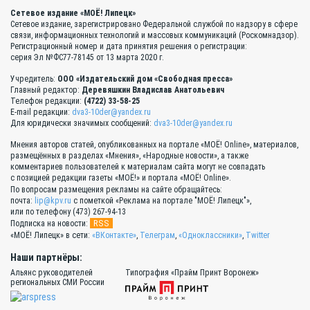
Сетевое издание «МОЁ! Липецк»
Сетевое издание, зарегистрировано Федеральной службой по надзору в сфере
связи, информационных технологий и массовых коммуникаций (Роскомнадзор).
Регистрационный номер и дата принятия решения о регистрации:
серия Эл №ФС77-78145 от 13 марта 2020 г.
Учредитель:
ООО «Издательский дом «Свободная пресса»
Главный редактор:
Деревяшкин Владислав Анатольевич
Телефон редакции:
(4722) 33-58-25
E-mail редакции:
dva3-10der@yandex.ru
Для юридически значимых сообщений:
dva3-10der@yandex.ru
Мнения авторов статей, опубликованных на портале «МОЁ! Online», материалов,
размещённых в разделах «Мнения», «Народные новости», а также
комментариев пользователей к материалам сайта могут не совпадать
с позицией редакции газеты «МОЁ!» и портала «МОЁ! Online».
По вопросам размещения рекламы на сайте обращайтесь:
почта:
lip@kpv.ru
с пометкой «Реклама на портале "МОЁ! Липецк"»,
или по телефону (473) 267-94-13
RSS
Подписка на новости:
«МОЁ! Липецк» в сети:
«ВКонтакте»
,
Телеграм
,
«Одноклассники»
,
Twitter
Наши партнёры:
Альянс руководителей
Типография «Прайм Принт Воронеж»
региональных СМИ России