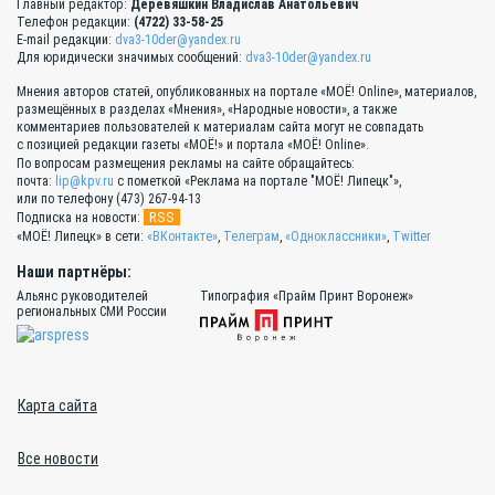
Главный редактор:
Деревяшкин Владислав Анатольевич
Телефон редакции:
(4722) 33-58-25
E-mail редакции:
dva3-10der@yandex.ru
Для юридически значимых сообщений:
dva3-10der@yandex.ru
Мнения авторов статей, опубликованных на портале «МОЁ! Online», материалов,
размещённых в разделах «Мнения», «Народные новости», а также
комментариев пользователей к материалам сайта могут не совпадать
с позицией редакции газеты «МОЁ!» и портала «МОЁ! Online».
По вопросам размещения рекламы на сайте обращайтесь:
почта:
lip@kpv.ru
с пометкой «Реклама на портале "МОЁ! Липецк"»,
или по телефону (473) 267-94-13
RSS
Подписка на новости:
«МОЁ! Липецк» в сети:
«ВКонтакте»
,
Телеграм
,
«Одноклассники»
,
Twitter
Наши партнёры:
Альянс руководителей
Типография «Прайм Принт Воронеж»
региональных СМИ России
Карта сайта
Все новости