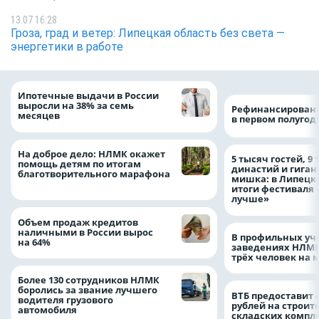
13.07 16:28
Гроза, град и ветер: Липецкая область без света —
энергетики в работе
Ипотечные выдачи в России
выросли на 38% за семь
Рефинансировани
месяцев
в первом полугоди
На доброе дело: НЛМК окажет
5 тысяч гостей, 9
помощь детям по итогам
династий и гиган
благотворительного марафона
мишка: в Липецк
итоги фестиваля
лучше»
Объем продаж кредитов
наличными в России вырос
В профильных уч
на 64%
заведениях НЛМК
трёх человек на 
Более 130 сотрудников НЛМК
боролись за звание лучшего
ВТБ предоставит 
водителя грузового
рублей на строит
автомобиля
складских компл