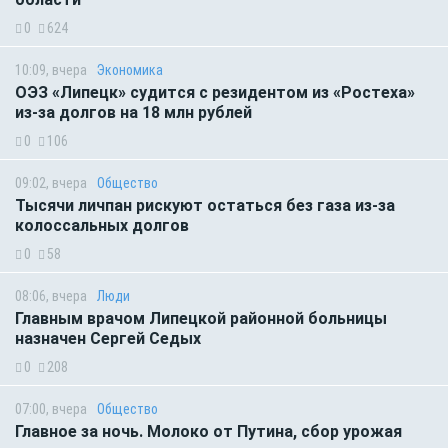
0
624
10:09, вчера
Экономика
ОЭЗ «Липецк» судится с резидентом из «Ростеха»
из-за долгов на 18 млн рублей
0
106
09:02, вчера
Общество
Тысячи личпан рискуют остаться без газа из-за
колоссальных долгов
0
58
08:06, вчера
Люди
Главным врачом Липецкой районной больницы
назначен Сергей Седых
0
208
07:00, вчера
Общество
Главное за ночь. Молоко от Путина, сбор урожая