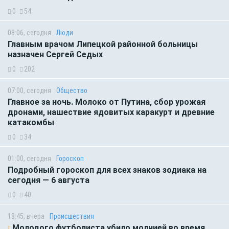
0
54
08:06, сегодня
Люди
Главным врачом Липецкой районной больницы
назначен Сергей Седых
0
202
07:00, сегодня
Общество
Главное за ночь. Молоко от Путина, сбор урожая
дронами, нашествие ядовитых каракурт и древние
катакомбы
0
34
01:00, сегодня
Гороскоп
Подробный гороскоп для всех знаков зодиака на
сегодня — 6 августа
0
40
18:45, вчера
Происшествия
Молодого футболиста убило молнией во время