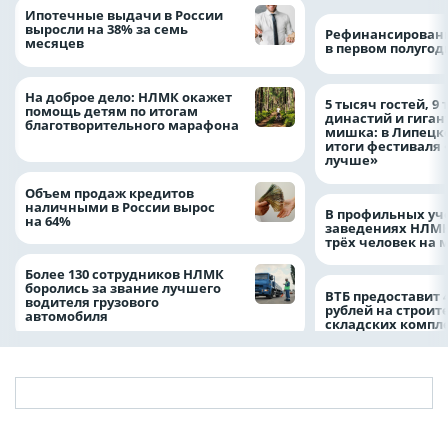
Ипотечные выдачи в России
выросли на 38% за семь
Рефинансировани
месяцев
в первом полугоди
На доброе дело: НЛМК окажет
5 тысяч гостей, 9
помощь детям по итогам
династий и гиган
благотворительного марафона
мишка: в Липецк
итоги фестиваля
лучше»
Объем продаж кредитов
наличными в России вырос
В профильных уч
на 64%
заведениях НЛМК
трёх человек на 
Более 130 сотрудников НЛМК
боролись за звание лучшего
ВТБ предоставит 
водителя грузового
рублей на строит
автомобиля
складских компл