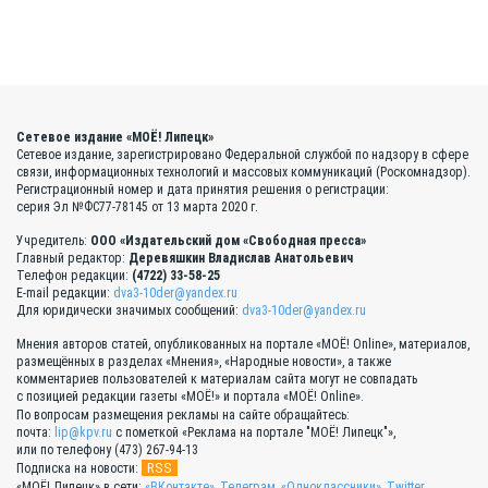
Сетевое издание «МОЁ! Липецк»
Сетевое издание, зарегистрировано Федеральной службой по надзору в сфере
связи, информационных технологий и массовых коммуникаций (Роскомнадзор).
Регистрационный номер и дата принятия решения о регистрации:
серия Эл №ФС77-78145 от 13 марта 2020 г.
Учредитель:
ООО «Издательский дом «Свободная пресса»
Главный редактор:
Деревяшкин Владислав Анатольевич
Телефон редакции:
(4722) 33-58-25
E-mail редакции:
dva3-10der@yandex.ru
Для юридически значимых сообщений:
dva3-10der@yandex.ru
Мнения авторов статей, опубликованных на портале «МОЁ! Online», материалов,
размещённых в разделах «Мнения», «Народные новости», а также
комментариев пользователей к материалам сайта могут не совпадать
с позицией редакции газеты «МОЁ!» и портала «МОЁ! Online».
По вопросам размещения рекламы на сайте обращайтесь:
почта:
lip@kpv.ru
с пометкой «Реклама на портале "МОЁ! Липецк"»,
или по телефону (473) 267-94-13
RSS
Подписка на новости:
«МОЁ! Липецк» в сети:
«ВКонтакте»
,
Телеграм
,
«Одноклассники»
,
Twitter