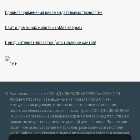
Правила применения рекомендательных технологий
Сайт о домашних животных «Моё зверьё»
Центр интернет-проектов (изготовление сайтов)
Все права защищены ООО ИД «СВОБОДНАЯ ПРЕССА» 2007–2024
Любые материалы, размещенные на портале «МОЁ! Online»
сотрудниками редакции, нештатными авторами и читателями,
являются объектами авторского права. Права ООО ИД «СВОБОДНАЯ
ПРЕССА» на указанные материалы охраняются законодательством о
правах на результаты интеллектуальной деятельности. Полное или
частичное использование материалов, размещенных на портале
«МОЁ! Online», допускается только с письменного согласия редакции
с указанием ссылки на источник. Частичное цитирование возможно