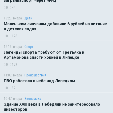
загранпаспорт через МФЦ
0
44
13:23, вчера
Дети
Маленьким липчанам добавили 6 рублей на питание
в детских садах
0
126
12:15, вчера
Спорт
Легенды спорта требуют от Третьяка и
Артамонова спасти хоккей в Липецке
0
172
11:07, вчера
Происшествия
ПВО работала в небе над Липецком
0
82
10:47, вчера
Экономика
Здание XVIII века в Лебедяни не заинтересовало
инвесторов