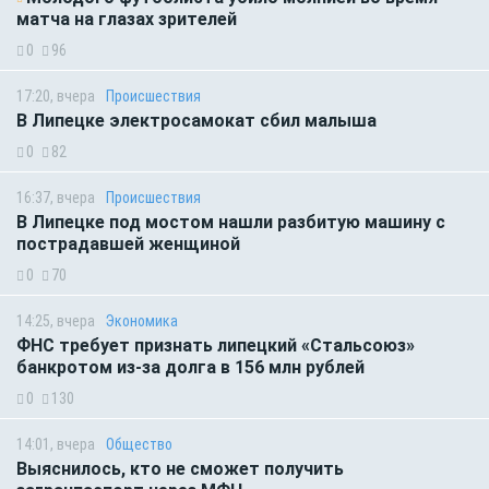
матча на глазах зрителей
0
96
17:20, вчера
Происшествия
В Липецке электросамокат сбил малыша
0
82
16:37, вчера
Происшествия
В Липецке под мостом нашли разбитую машину с
пострадавшей женщиной
0
70
14:25, вчера
Экономика
ФНС требует признать липецкий «Стальсоюз»
банкротом из-за долга в 156 млн рублей
0
130
14:01, вчера
Общество
Выяснилось, кто не сможет получить