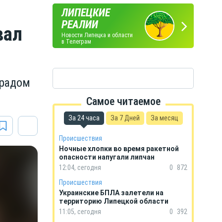
ЛИПЕЦКИЕ
ПОГОДА
ГОРОСКОП
РЕАЛИИ
вал
В ЛИПЕЦКЕ
НА КАЖДЫЙ ДЕНЬ
Новости Липецка и области
в Телеграм
градом
Самое читаемое
За 24 часа
За 7 Дней
За месяц
Происшествия
Ночные хлопки во время ракетной
опасности напугали липчан
12:04, сегодня
0
872
Происшествия
Украинские БПЛА залетели на
территорию Липецкой области
11:05, сегодня
0
392