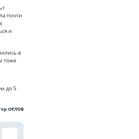
ьт
ла почти
а
ься и
лились в
м тоже
м до 5
гор ОРЛОВ