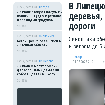
В Липецк
16:45, сегодня
Погода
Липчане рискуют получить
деревья,
солнечный удар: в регионе
жара под 40 градусов
дороги
0
0
15:31, сегодня
Экономика
Синоптики обе
Бензин резко подешевел в
Липецкой области
и ветром до 5
0
24
Погода
14:04, сегодня
Общество
04.07.2026 21:01
4
Липчанам могут помочь
федеральными деньгами
собрать детей в школу
0
38