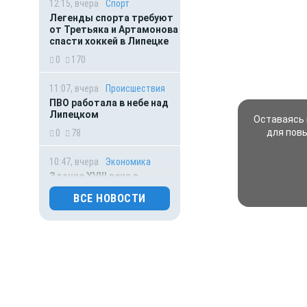
12:15, вчера
Спорт
Легенды спорта требуют
от Третьяка и Артамонова
спасти хоккей в Липецке
0
170
11:07, вчера
Происшествия
ПВО работала в небе над
Липецком
Оставаясь 
для пов
0
78
10:47, вчера
Экономика
Здание XVIII века в
Лебедяни не
ВСЕ НОВОСТИ
заинтересовало
инвесторов
0
308
09:01, вчера
Экономика
Суд расторг договор с
резидентом ОЭЗ «Липецк»
за майнинг вместо