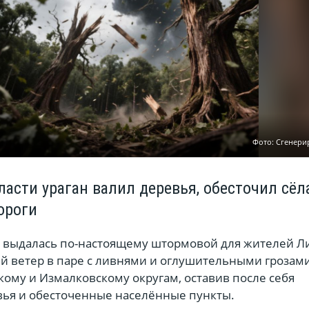
Фото: Сгенери
асти ураган валил деревья, обесточил сёл
ороги
ля выдалась по-настоящему штормовой для жителей 
ый ветер в паре с ливнями и оглушительными грозам
ому и Измалковскому округам, оставив после себя
ья и обесточенные населённые пункты.