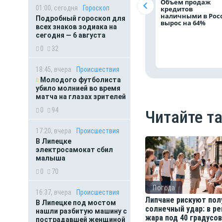
Объем продаж
01:00, сегодня
Гороскоп
кредитов
наличными в Рос
Подробный гороскоп для
вырос на 64%
всех знаков зодиака на
сегодня — 6 августа
0
32
18:45, вчера
Происшествия
Молодого футболиста
убило молнией во время
матча на глазах зрителей
0
94
Читайте т
17:20, вчера
Происшествия
В Липецке
электросамокат сбил
малыша
0
70
Погода
16:37, вчера
Происшествия
Липчане рискуют пол
В Липецке под мостом
солнечный удар: в р
нашли разбитую машину с
жара под 40 градусов
пострадавшей женщиной