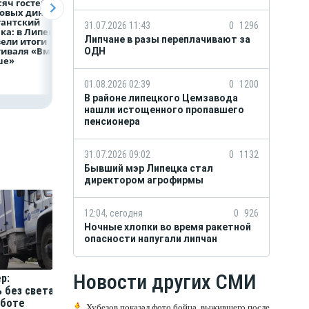
сяч гостей, 9
В профильных
ВТБ предоставит 
овых династий
учебных заведениях
млрд рублей
гантский
НЛМК конкурс до
на строительство
31.07.2026 11:43
0
1296
а: в Липецке
трёх человек на
складских
Липчане в разы переплачивают за
ели итоги
место
комплексов
иваля «Вместе
ОДН
ше»
01.08.2026 02:39
0
1200
В районе липецкого Цемзавода
нашли истощенного пропавшего
пенсионера
31.07.2026 09:02
0
1132
Бывший мэр Липецка стал
директором агрофирмы
12:04, сегодня
0
926
Ночные хлопки во время ракетной
опасности напугали липчан
Новости других СМИ
р:
 без света
аботе
Хубезов показал фото бойца, выжившего после