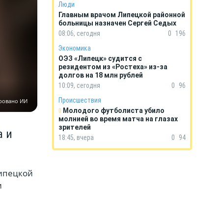
Люди
Главным врачом Липецкой районной
больницы назначен Сергей Седых
08:06, сегодня
0
196
Экономика
ОЭЗ «Липецк» судится с
резидентом из «Ростеха» из-за
долгов на 18 млн рублей
10:09, сегодня
0
96
Происшествия
ровано ИИ
Молодого футболиста убило
молнией во время матча на глазах
зрителей
а и
18:45, вчера
0
94
Липецкой
и