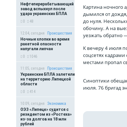
Нефтеперерабатывающий
Картина ночного а
завод вспыхнул после
дымился от дождя,
удара украинских БПЛА
до нуля. Нескольк
0
48
обочину. А на вые
12:04, сегодня
Происшествия
уезжать обратно 
Ночные хлопки во время
ракетной опасности
К вечеру 4 июля п
напугали липчан
соцсетях кадрами
0
1046
местами пропал св
11:05, сегодня
Происшествия
Украинские БПЛА залетели
на территорию Липецкой
Синоптики обещаю
области
июля. 76 бригад 
0
414
10:09, сегодня
Экономика
ОЭЗ «Липецк» судится с
резидентом из «Ростеха»
из-за долгов на 18 млн
рублей