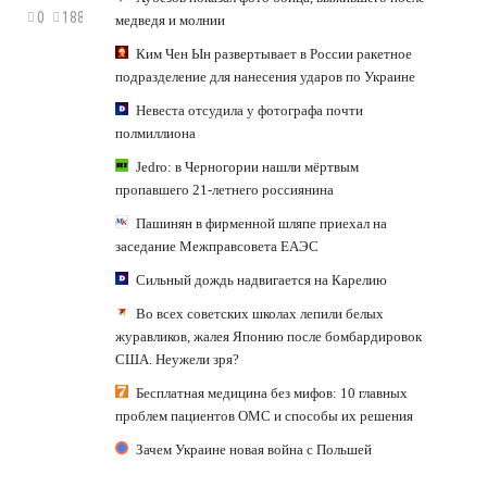
0
188
медведя и молнии
Ким Чен Ын развертывает в России ракетное
подразделение для нанесения ударов по Украине
Невеста отсудила у фотографа почти
полмиллиона
Jedro: в Черногории нашли мёртвым
пропавшего 21-летнего россиянина
Пашинян в фирменной шляпе приехал на
заседание Межправсовета ЕАЭС
Сильный дождь надвигается на Карелию
Во всех советских школах лепили белых
журавликов, жалея Японию после бомбардировок
США. Неужели зря?
Бесплатная медицина без мифов: 10 главных
проблем пациентов ОМС и способы их решения
Зачем Украине новая война с Польшей