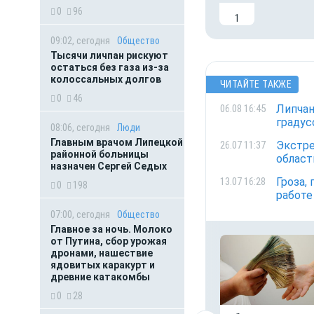
0
96
1
09:02, сегодня
Общество
Тысячи личпан рискуют
остаться без газа из-за
колоссальных долгов
ЧИТАЙТЕ ТАКЖЕ
0
46
Липчан
06.08 16:45
градус
08:06, сегодня
Люди
Главным врачом Липецкой
Экстре
26.07 11:37
районной больницы
област
назначен Сергей Седых
Гроза,
13.07 16:28
0
198
работе
07:00, сегодня
Общество
Главное за ночь. Молоко
от Путина, сбор урожая
дронами, нашествие
ядовитых каракурт и
древние катакомбы
0
28