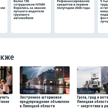
Более 130
Рефинансирование
5 ты
сотрудников НЛМК
кредитов в первом
труд
сии
боролись за звание
полугодии 2026 года
и ги
лучшего водителя
мишк
грузового
подв
автомобиля
фест
луч
акже
Погода
Погода
учить
Экстренное штормовое
Гроза, град и вете
егионе
предупреждение объявлено
Липецкая область
в Липецкой области
— энергетики в р