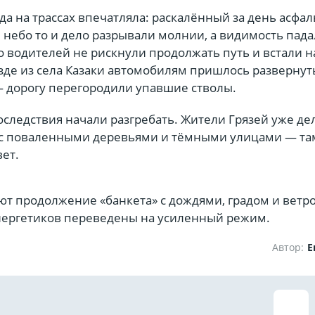
да на трассах впечатляла: раскалённый за день асфал
 небо то и дело разрывали молнии, а видимость пада
о водителей не рискнули продолжать путь и встали н
зде из села Казаки автомобилям пришлось развернут
— дорогу перегородили упавшие стволы.
оследствия начали разгребать. Жители Грязей уже де
 с поваленными деревьями и тёмными улицами — та
ет.
т продолжение «банкета» с дождями, градом и ветро
энергетиков переведены на усиленный режим.
Автор:
Е