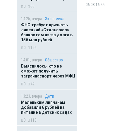
06.08 16:45
0
66
14:25, вчера
Экономика
ФНС требует признать
липецкий «Стальсоюз»
банкротом из-за долга в
156 млн рублей
0
126
14:01, вчера
Общество
Выяснилось, кто не
сможет получить
загранпаспорт через МФЦ
0
42
13:23, вчера
Дети
Маленьким липчанам
добавили 6 рублей на
питание в детских садах
0
118