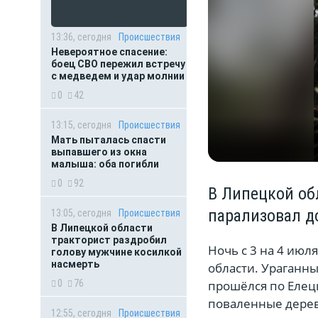
13:36, сегодня
Происшествия
Невероятное спасение:
боец СВО пережил встречу
с медведем и удар молнии
0
42
13:15, сегодня
Происшествия
Мать пыталась спасти
выпавшего из окна
малыша: оба погибли
0
92
В Липецкой обл
парализовал д
13:05, сегодня
Происшествия
В Липецкой области
тракторист раздробил
Ночь с 3 на 4 ию
голову мужчине косилкой
насмерть
области. Ураганн
0
76
прошёлся по Елецк
поваленные дерев
12:55, сегодня
Происшествия