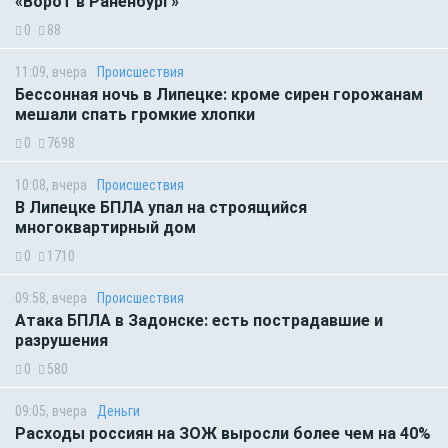
«Ворот в Раненбург»
0
88
11:09, вчера
Происшествия
Бессонная ночь в Липецке: кроме сирен горожанам
мешали спать громкие хлопки
0
7698
10:08, вчера
Происшествия
В Липецке БПЛА упал на строящийся
многоквартирный дом
0
1710
09:58, вчера
Происшествия
Атака БПЛА в Задонске: есть пострадавшие и
разрушения
0
580
09:05, вчера
Деньги
Расходы россиян на ЗОЖ выросли более чем на 40%