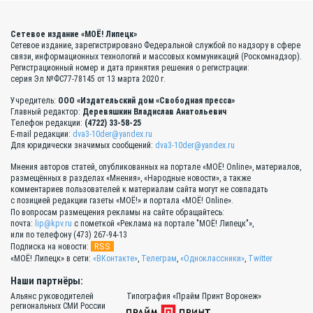
Сетевое издание «МОЁ! Липецк»
Сетевое издание, зарегистрировано Федеральной службой по надзору в сфере
связи, информационных технологий и массовых коммуникаций (Роскомнадзор).
Регистрационный номер и дата принятия решения о регистрации:
серия Эл №ФС77-78145 от 13 марта 2020 г.
Учредитель:
ООО «Издательский дом «Свободная пресса»
Главный редактор:
Деревяшкин Владислав Анатольевич
Телефон редакции:
(4722) 33-58-25
E-mail редакции:
dva3-10der@yandex.ru
Для юридически значимых сообщений:
dva3-10der@yandex.ru
Мнения авторов статей, опубликованных на портале «МОЁ! Online», материалов,
размещённых в разделах «Мнения», «Народные новости», а также
комментариев пользователей к материалам сайта могут не совпадать
с позицией редакции газеты «МОЁ!» и портала «МОЁ! Online».
По вопросам размещения рекламы на сайте обращайтесь:
почта:
lip@kpv.ru
с пометкой «Реклама на портале "МОЁ! Липецк"»,
или по телефону (473) 267-94-13
RSS
Подписка на новости:
«МОЁ! Липецк» в сети:
«ВКонтакте»
,
Телеграм
,
«Одноклассники»
,
Twitter
Наши партнёры:
Альянс руководителей
Типография «Прайм Принт Воронеж»
региональных СМИ России