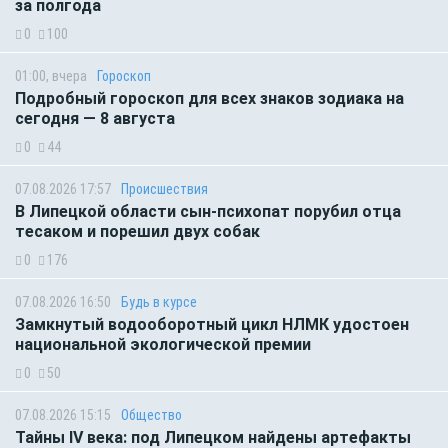
за полгода
0
100
01:00, вчера
Гороскоп
Подробный гороскоп для всех знаков зодиака на
сегодня — 8 августа
0
44
07.08.2026 17:57
Происшествия
В Липецкой области сын-психопат порубил отца
тесаком и порешил двух собак
0
176
07.08.2026 16:50
Будь в курсе
Замкнутый водооборотный цикл НЛМК удостоен
национальной экологической премии
0
50
07.08.2026 15:15
Общество
Тайны IV века: под Липецком найдены артефакты