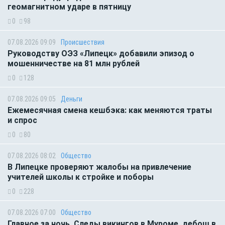
геомагнитном ударе в пятницу
0
98
07.08.2026 09:09
Происшествия
Руководству ОЭЗ «Липецк» добавили эпизод о
мошенничестве на 81 млн рублей
0
128
07.08.2026 09:05
Деньги
Ежемесячная смена кешбэка: как меняются траты
и спрос
0
80
07.08.2026 08:02
Общество
В Липецке проверяют жалобы на привлечение
учителей школы к стройке и поборы
0
228
07.08.2026 07:00
Общество
Главное за ночь. Следы викингов в Муроме, дебош в