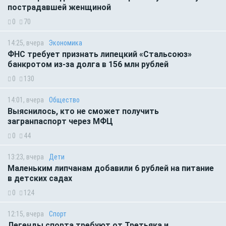
пострадавшей женщиной
0
70
14:25, вчера
Экономика
ФНС требует признать липецкий «Стальсоюз»
банкротом из-за долга в 156 млн рублей
0
130
14:01, вчера
Общество
Выяснилось, кто не сможет получить
загранпаспорт через МФЦ
0
44
13:23, вчера
Дети
Маленьким липчанам добавили 6 рублей на питание
в детских садах
0
124
12:15, вчера
Спорт
Легенды спорта требуют от Третьяка и