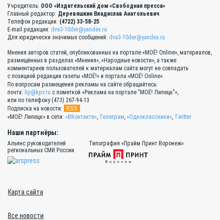
Учредитель:
ООО «Издательский дом «Свободная пресса»
Главный редактор:
Деревяшкин Владислав Анатольевич
Телефон редакции:
(4722) 33-58-25
E-mail редакции:
dva3-10der@yandex.ru
Для юридически значимых сообщений:
dva3-10der@yandex.ru
Мнения авторов статей, опубликованных на портале «МОЁ! Online», материалов,
размещённых в разделах «Мнения», «Народные новости», а также
комментариев пользователей к материалам сайта могут не совпадать
с позицией редакции газеты «МОЁ!» и портала «МОЁ! Online».
По вопросам размещения рекламы на сайте обращайтесь:
почта:
lip@kpv.ru
с пометкой «Реклама на портале "МОЁ! Липецк"»,
или по телефону (473) 267-94-13
RSS
Подписка на новости:
«МОЁ! Липецк» в сети:
«ВКонтакте»
,
Телеграм
,
«Одноклассники»
,
Twitter
Наши партнёры:
Альянс руководителей
Типография «Прайм Принт Воронеж»
региональных СМИ России
Карта сайта
Все новости