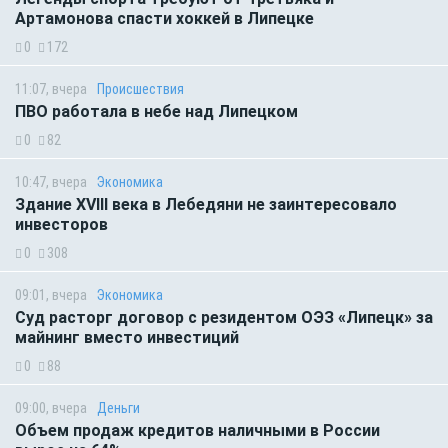
Артамонова спасти хоккей в Липецке
0
172
11:07, вчера
Происшествия
ПВО работала в небе над Липецком
0
82
10:47, вчера
Экономика
Здание XVIII века в Лебедяни не заинтересовало
инвесторов
0
308
09:01, вчера
Экономика
Суд расторг договор с резидентом ОЭЗ «Липецк» за
майнинг вместо инвестиций
0
88
09:00, вчера
Деньги
Объем продаж кредитов наличными в России