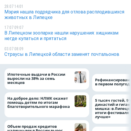
28.07 14:01
Мэрия нашла подрядчика для отлова расплодившихся
животных в Липецке
17.07 09:07
В Липецком зоопарке нашли нарушения: хищникам
негде купаться и прятаться
03.07 08:09
Страусы в Липецкой области заменят почтальонов
Ипотечные выдачи в России
выросли на 38% за семь
Рефинансировани
месяцев
в первом полугоди
На доброе дело: НЛМК окажет
5 тысяч гостей, 9
помощь детям по итогам
династий и гиган
благотворительного марафона
мишка: в Липецк
итоги фестиваля
лучше»
Объем продаж кредитов
наличными в России вырос