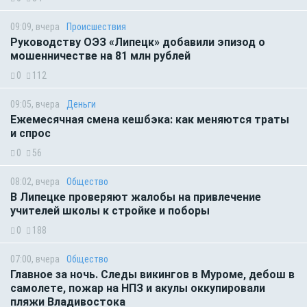
09:09, вчера
Происшествия
Руководству ОЭЗ «Липецк» добавили эпизод о
мошенничестве на 81 млн рублей
0
112
09:05, вчера
Деньги
Ежемесячная смена кешбэка: как меняются траты
и спрос
0
56
08:02, вчера
Общество
В Липецке проверяют жалобы на привлечение
учителей школы к стройке и поборы
0
188
07:00, вчера
Общество
Главное за ночь. Следы викингов в Муроме, дебош в
самолете, пожар на НПЗ и акулы оккупировали
пляжи Владивостока