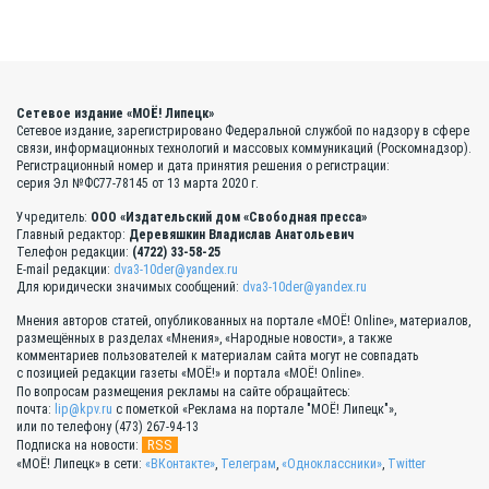
Сетевое издание «МОЁ! Липецк»
Сетевое издание, зарегистрировано Федеральной службой по надзору в сфере
связи, информационных технологий и массовых коммуникаций (Роскомнадзор).
Регистрационный номер и дата принятия решения о регистрации:
серия Эл №ФС77-78145 от 13 марта 2020 г.
Учредитель:
ООО «Издательский дом «Свободная пресса»
Главный редактор:
Деревяшкин Владислав Анатольевич
Телефон редакции:
(4722) 33-58-25
E-mail редакции:
dva3-10der@yandex.ru
Для юридически значимых сообщений:
dva3-10der@yandex.ru
Мнения авторов статей, опубликованных на портале «МОЁ! Online», материалов,
размещённых в разделах «Мнения», «Народные новости», а также
комментариев пользователей к материалам сайта могут не совпадать
с позицией редакции газеты «МОЁ!» и портала «МОЁ! Online».
По вопросам размещения рекламы на сайте обращайтесь:
почта:
lip@kpv.ru
с пометкой «Реклама на портале "МОЁ! Липецк"»,
или по телефону (473) 267-94-13
RSS
Подписка на новости:
«МОЁ! Липецк» в сети:
«ВКонтакте»
,
Телеграм
,
«Одноклассники»
,
Twitter