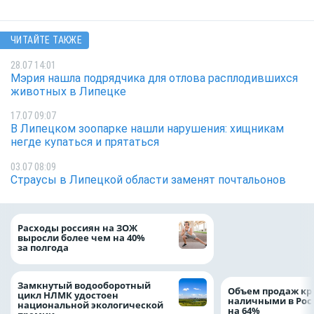
ЧИТАЙТЕ ТАКЖЕ
28.07 14:01
Мэрия нашла подрядчика для отлова расплодившихся
животных в Липецке
17.07 09:07
В Липецком зоопарке нашли нарушения: хищникам
негде купаться и прятаться
03.07 08:09
Страусы в Липецкой области заменят почтальонов
На доброе дело: 
Расходы россиян на ЗОЖ
помощь детям по
выросли более чем на 40%
благотворительн
за полгода
Замкнутый водооборотный
Объем продаж кр
цикл НЛМК удостоен
наличными в Рос
национальной экологической
на 64%