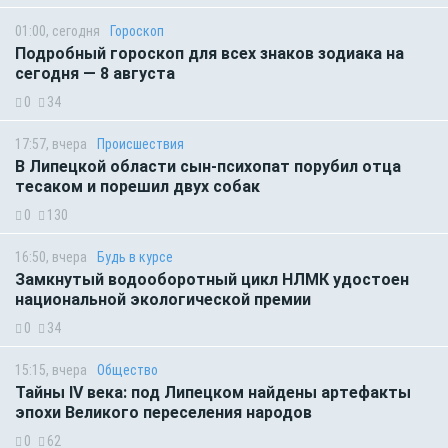
01:00, сегодня
Гороскоп
Подробный гороскоп для всех знаков зодиака на
сегодня — 8 августа
0
34
17:57, вчера
Происшествия
В Липецкой области сын-психопат порубил отца
тесаком и порешил двух собак
0
130
16:50, вчера
Будь в курсе
Замкнутый водооборотный цикл НЛМК удостоен
национальной экологической премии
0
34
15:15, вчера
Общество
Тайны IV века: под Липецком найдены артефакты
эпохи Великого переселения народов
0
62