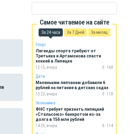
Самое читаемое на сайте
За 24 часа
За 7 Дней
За месяц
Спорт
Легенды спорта требуют от
Третьяка и Артамонова спасти
хоккей в Липецке
12:15, вчера
0
168
Дети
Маленьким липчанам добавили 6
ли
рублей на питание в детских садах
13:23, вчера
0
118
Экономика
ФНС требует признать липецкий
«Стальсоюз» банкротом из-за
долга в 156 млн рублей
14:25, вчера
0
114