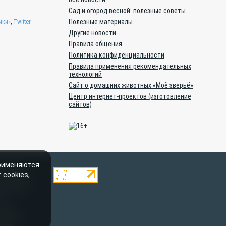
Сад и огород весной: полезные советы
Полезные материалы
ики»
,
Twitter
Другие новости
Правила общения
Политика конфиденциальности
Правила применения рекомендательных
технологий
Сайт о домашних животных «Моё зверьё»
Центр интернет-проектов (изготовление
сайтов)
применяются
ештатными
 cookies,
тельством о
пускается
oe-
онном
говоров
равах