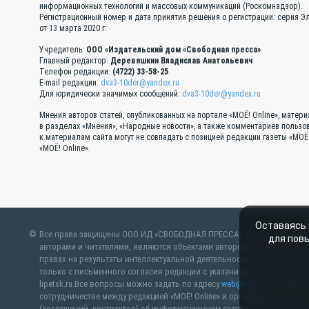
информационных технологий и массовых коммуникаций (Роскомнадзор).
Регистрационный номер и дата принятия решения о регистрации: серия 
от 13 марта 2020 г.
Учредитель:
ООО «Издательский дом «Свободная пресса»
Главный редактор:
Деревяшкин Владислав Анатольевич
Телефон редакции:
(4722) 33-58-25
E-mail редакции:
dva3-10der@yandex.ru
Для юридически значимых сообщений:
dva3-10der@yandex.ru
Мнения авторов статей, опубликованных на портале «МОЁ! Online», матер
в разделах «Мнения», «Народные новости», а также комментариев пользо
к материалам сайта могут не совпадать с позицией редакции газеты «МОЁ
«МОЁ! Online».
Оставаясь 
Все права защищены ООО ИД «СВОБОДНАЯ ПРЕССА» 2007–2024 Любые м
для пов
авторами и читателями, являются объектами авторского права. Пр
правах на результаты интеллектуальной деятельности. Полное или ча
только с письменного согласия редакции с указанием ссылки на ист
lipetsk.ru.Все вопросы можно задать по адресу
web@kpv.ru
. В рубрик
сотрудничестве между редакцией «МОЁ! Online» и органами власти. М
(соглашений, контрактов) об информационном сотрудничестве и (или