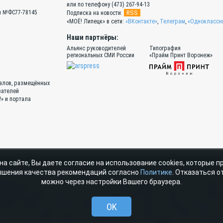
или по телефону (473) 267-94-13
Эл №ФС77-78145
RSS
Подписка на новости:
«МОЁ! Липецк» в сети:
«ВКонтакте»
,
Телеграм
,
«Одноклассн
Наши партнёры:
Альянс руководителей
Типография
региональных СМИ России
«Прайм Принт Воронеж»
иалов, размещённых
вателей
!» и портала
на сайте, Вы даете согласие на использование cookies, которые 
атериалы, размещенные на портале «МОЁ! Online» сотрудниками редакции, н
ышения качества рекомендаций согласно
Политике
. Отказаться от
ава ООО ИД «СВОБОДНАЯ ПРЕССА» на указанные материалы охраняются законода
можно через настройки Вашего браузера.
стичное использование материалов, размещенных на портале «МОЁ! Online», до
очник. Частичное цитирование возможно только при условии гиперссылки на m
е «От первого лица» публикуются сообщения в рамках контрактов об информаци
OK
атериалы рубрик «Новости партнёров» и «Будь в курсе» публикуются в рамках до
) размещаются на правах рекламы. Новости с пометкой (
) размещаются на п