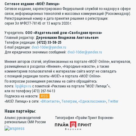
Сетевое издание «МОЁ! Липецк»
Сетевое издание, зарегистрировано Федеральной службой по надзору в сфере
связи, информационных технологий и массовых коммуникаций (Роскомнадзор).
Регистрационный номер и дата принятия решения о регистрации:
серия Эл №ФС77-78145 от 13 марта 2020 г.
Учредитель:
ООО «Издательский дом «Свободная пресса»
Главный редактор:
Деревяшкин Владислав Анатольевич
Телефон редакции:
(4722) 33-58-25
E-mail редакции:
dva3-10der@yandex.ru
Для юридически значимых сообщений:
dva3-10der@yandex.ru
Мнения авторов статей, опубликованных на портале «МОЁ! Online», материалов,
размещённых в разделах «Мнения», «Народные новости», а также
комментариев пользователей к материалам сайта могут не совпадать
с позицией редакции газеты «МОЁ!» и портала «МОЁ! Online».
По вопросам размещения рекламы на сайте обращайтесь:
почта:
lip@kpv.ru
с пометкой «Реклама на портале "МОЁ! Липецк"»,
или по телефону (473) 267-94-13
RSS
Подписка на новости:
«МОЁ! Липецк» в сети:
«ВКонтакте»
,
Телеграм
,
«Одноклассники»
,
Twitter
Наши партнёры:
Альянс руководителей
Типография «Прайм Принт Воронеж»
региональных СМИ России