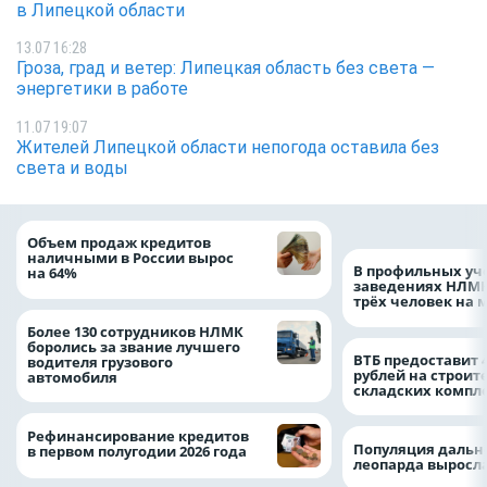
в Липецкой области
13.07 16:28
Гроза, град и ветер: Липецкая область без света —
энергетики в работе
11.07 19:07
Жителей Липецкой области непогода оставила без
света и воды
Объем продаж кредитов
наличными в России вырос
В профильных уч
на 64%
заведениях НЛМК
трёх человек на 
Более 130 сотрудников НЛМК
боролись за звание лучшего
ВТБ предоставит 
водителя грузового
рублей на строит
автомобиля
складских компл
Рефинансирование кредитов
Популяция дальн
в первом полугодии 2026 года
леопарда выросла