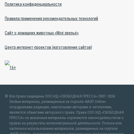
Политика конфиденциальности
Правила применения рекомендательных технологий
Сайт о домашних животных «Моё зверьё»
Центр интернет-проектов (изготовление сайтов)
Все права защищены ООО ИД «СВОБОДНАЯ ПРЕССА» 2007–2024
Любые материалы, размещенные на портале «МОЁ! Online»
сотрудниками редакции, нештатными авторами и читателями,
являются объектами авторского права. Права ООО ИД «СВОБОДНАЯ
ПРЕССА» на указанные материалы охраняются законодательством о
правах на результаты интеллектуальной деятельности. Полное или
частичное использование материалов, размещенных на портале
«МОЁ! Online», допускается только с письменного согласия редакции