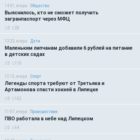
14:01, вчера
Общество
Выяснилось, кто не сможет получить
загранпаспорт через МФЦ
0
28
13:23, вчера
Дети
Маленьким липчанам добавили 6 рублей на питание
в детских садах
0
110
12:15, вчера
Спорт
Легенды спорта требуют от Третьяка и
Артамонова спасти хоккей в Липецке
0
162
11:07, вчера
Происшествия
ПВО работала в небе над Липецком
0
64