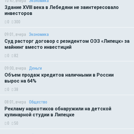
10:47, вчера
Экономика
Здание XVIII века в Лебедяни не заинтересовало
инвесторов
0
300
09:01, вчера
Экономика
Суд расторг договор с резидентом ОЭЗ «Липецк» за
майнинг вместо инвестиций
0
82
09:00, вчера
Деньги
Объем продаж кредитов наличными в России
вырос на 64%
0
38
08:01, вчера
Общество
Рекламу наркотиков обнаружили на детской
кулинарной студии в Липецке
0
50