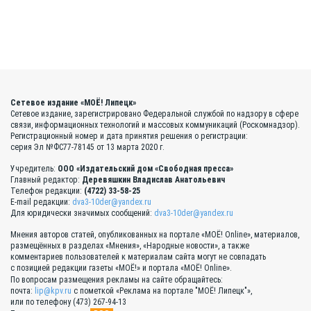
Сетевое издание «МОЁ! Липецк»
Сетевое издание, зарегистрировано Федеральной службой по надзору в сфере
связи, информационных технологий и массовых коммуникаций (Роскомнадзор).
Регистрационный номер и дата принятия решения о регистрации:
серия Эл №ФС77-78145 от 13 марта 2020 г.
Учредитель:
ООО «Издательский дом «Свободная пресса»
Главный редактор:
Деревяшкин Владислав Анатольевич
Телефон редакции:
(4722) 33-58-25
E-mail редакции:
dva3-10der@yandex.ru
Для юридически значимых сообщений:
dva3-10der@yandex.ru
Мнения авторов статей, опубликованных на портале «МОЁ! Online», материалов,
размещённых в разделах «Мнения», «Народные новости», а также
комментариев пользователей к материалам сайта могут не совпадать
с позицией редакции газеты «МОЁ!» и портала «МОЁ! Online».
По вопросам размещения рекламы на сайте обращайтесь:
почта:
lip@kpv.ru
с пометкой «Реклама на портале "МОЁ! Липецк"»,
или по телефону (473) 267-94-13