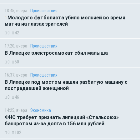
18:45, вчера
Происшествия
Молодого футболиста убило молнией во время
матча на глазах зрителей
0
42
17:20, вчера
Происшествия
В Липецке электросамокат сбил малыша
0
50
16:37, вчера
Происшествия
В Липецке под мостом нашли разбитую машину с
пострадавшей женщиной
0
46
14:25, вчера
Экономика
ФНС требует признать липецкий «Стальсоюз»
банкротом из-за долга в 156 млн рублей
0
102