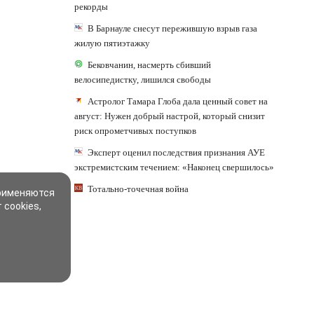
рекорды
В Барнауле снесут пережившую взрыв газа
жилую пятиэтажку
Бековчанин, насмерть сбивший
велосипедистку, лишился свободы
Астролог Тамара Глоба дала ценный совет на
август: Нужен добрый настрой, который снизит
риск опрометчивых поступков
Эксперт оценил последствия признания АУЕ
экстремистским течением: «Наконец свершилось»
Тотально-точечная война
применяются
 cookies,