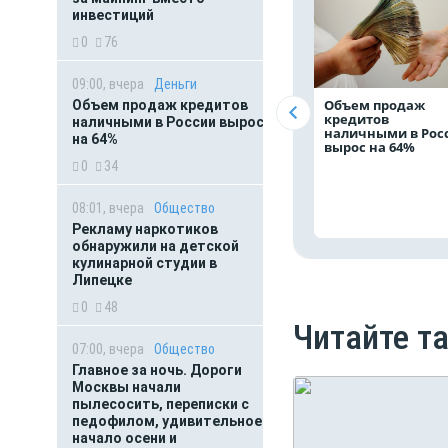
инвестиций
0
76
09:00, вчера
Деньги
Объем продаж
Объем продаж кредитов
кредитов
наличными в России вырос
наличными в Рос
на 64%
вырос на 64%
0
34
08:01, вчера
Общество
Рекламу наркотиков
обнаружили на детской
кулинарной студии в
Липецке
0
48
Читайте т
07:00, вчера
Общество
Главное за ночь. Дороги
Москвы начали
пылесосить, переписки с
педофилом, удивительное
начало осени и