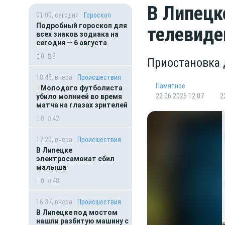
В Липецк
01:00, сегодня
Гороскоп
Подробный гороскоп для
телевиде
всех знаков зодиака на
сегодня — 6 августа
0
8
Приостановка 
18:45, вчера
Происшествия
Памятное
Молодого футболиста
22.06.2025 12:07
2
убило молнией во время
матча на глазах зрителей
0
42
17:20, вчера
Происшествия
В Липецке
электросамокат сбил
малыша
0
48
16:37, вчера
Происшествия
В Липецке под мостом
нашли разбитую машину с