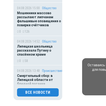
04.08.2026 15:00
Общество
Мошенники массово
рассылают липчанам
фальшивые оповещения о
поверке счётчиков
0
126
04.08.2026 14:52
Общество
Липецкая школьница
рассказала Путину о
спасённом храме
0
58
Оставаясь 
для пов
04.08.2026 13:48
Происшествия
Смертельный сбор: в
Липецкой области от
бледной поганки
скончалась пенсионерка
ВСЕ НОВОСТИ
0
68
04.08.2026 13:32
Происшествия