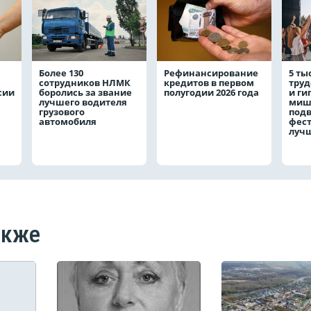
Более 130
Рефинансирование
5 ты
сотрудников НЛМК
кредитов в первом
труд
сии
боролись за звание
полугодии 2026 года
и ги
лучшего водителя
мишк
грузового
подв
автомобиля
фест
луч
акже