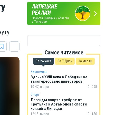
ту
ЛИПЕЦКИЕ
ПОГОДА
ГОРОСКОП
РЕАЛИИ
В ЛИПЕЦКЕ
НА КАЖДЫЙ ДЕНЬ
Новости Липецка и области
в Телеграм
нуту
Самое читаемое
За 24 часа
За 7 Дней
За месяц
Экономика
Здание XVIII века в Лебедяни не
заинтересовало инвесторов
10:47, вчера
0
298
Спорт
Легенды спорта требуют от
Третьяка и Артамонова спасти
хоккей в Липецке
12:15, вчера
0
156