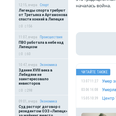
началась война.
12:15, вчера
Спорт
Легенды спорта требуют
от Третьяка и Артамонова
спасти хоккей в Липецке
0
156
11:07, вчера
Происшествия
ПВО работала в небе над
Липецком
0
60
10:47, вчера
Экономика
Здание XVIII века в
ЧИТАЙТЕ ТАКЖЕ
Лебедяни не
заинтересовало
Умер з
13.07 11:27
инвесторов
Умерла
03.06 16:08
0
298
Центр 
15.05 10:39
09:01, вчера
Экономика
Суд расторг договор с
резидентом ОЭЗ «Липецк»
за майнинг вместо