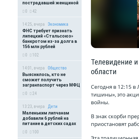
пострадавшей женщиной
0
42
14:25, вчера
Экономика
ФНС требует признать
липецкий «Стальсоюз»
банкротом из-за долга в
156 млн рублей
0
102
Телевидение и
14:01, вчера
Общество
области
Выяснилось, кто не
сможет получить
загранпаспорт через МФЦ
Сегодня в 12:15 в
тишины», это акц
0
24
войны.
13:23, вчера
Дети
Маленьким липчанам
В знак скорби пре
добавили 6 рублей на
приостановят раб
питание в детских садах
0
100
Эта традиционная 