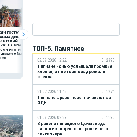
сяч гостей, 9
В профильных
ВТБ предоставит 
овых династий
учебных заведениях
млрд рублей
гантский
НЛМК конкурс до
на строительство
а: в Липецке
трёх человек на
складских
ТОП-5. Памятное
ели итоги
место
комплексов
иваля «Вместе
ше»
02.08.2026 12:22
0
2390
Липчане ночью услышали громкие
хлопки, от которых задрожали
стекла
31.07.2026 11:43
0
1274
Липчане в разы переплачивают за
ОДН
01.08.2026 02:39
0
1190
В районе липецкого Цемзавода
нашли истощенного пропавшего
пенсионера