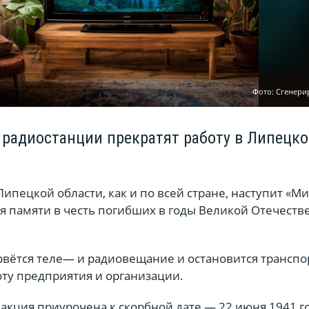
Фото: Сгенери
 радиостанции прекратят работу в Липецк
 Липецкой области, как и по всей стране, наступит «М
ия памяти в честь погибших в годы Великой Отечест
рвётся теле— и радиовещание и остановится транспо
оту предприятия и организации.
акция приурочена к скорбной дате — 22 июня 1941 го