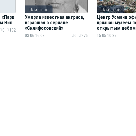
Памятное
Памятное
 «Парк
Умерла известная актриса,
Центр Усмани оф
эм Нил
игравшая в сериале
признан музеем п
«Склифосовский»
открытым небом
0
192
03.06 16:08
0
276
15.05 10:39