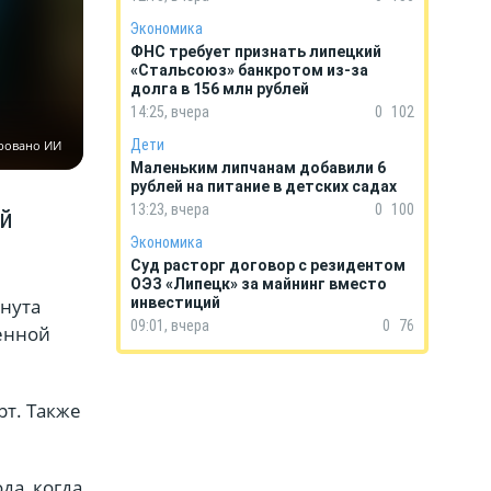
Экономика
ФНС требует признать липецкий
«Стальсоюз» банкротом из-за
долга в 156 млн рублей
14:25, вчера
0
102
Дети
ровано ИИ
Маленьким липчанам добавили 6
рублей на питание в детских садах
13:23, вчера
0
100
ой
Экономика
Суд расторг договор с резидентом
ОЭЗ «Липецк» за майнинг вместо
инута
инвестиций
09:01, вчера
0
76
венной
рт. Также
да, когда