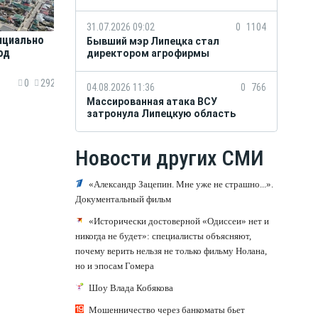
31.07.2026 09:02
0
1104
ициально
Бывший мэр Липецка стал
од
директором агрофирмы
0
292
04.08.2026 11:36
0
766
Массированная атака ВСУ
затронула Липецкую область
Новости других СМИ
«Александр Зацепин. Мне уже не страшно...».
Документальный фильм
«Исторически достоверной «Одиссеи» нет и
никогда не будет»: специалисты объясняют,
почему верить нельзя не только фильму Нолана,
но и эпосам Гомера
Шоу Влада Кобякова
Мошенничество через банкоматы бьет