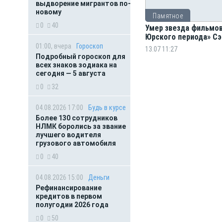
выдворение мигрантов по-
новому
Памятное
0
40
Умер звезда фильмов
Юрского периода» С
01:00, вчера
Гороскоп
13.07 11:27
Подробный гороскоп для
всех знаков зодиака на
сегодня — 5 августа
0
32
04.08.2026 17:00
Будь в курсе
Более 130 сотрудников
НЛМК боролись за звание
лучшего водителя
грузового автомобиля
0
40
04.08.2026 15:00
Деньги
Рефинансирование
кредитов в первом
полугодии 2026 года
0
50