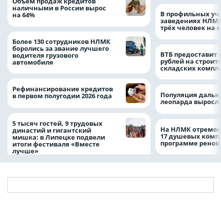
Объем продаж кредитов
наличными в России вырос
В профильных уч
на 64%
заведениях НЛМК
трёх человек на 
Более 130 сотрудников НЛМК
боролись за звание лучшего
ВТБ предоставит 
водителя грузового
рублей на строит
автомобиля
складских компл
Рефинансирование кредитов
Популяция дальн
в первом полугодии 2026 года
леопарда выросла
5 тысяч гостей, 9 трудовых
На НЛМК отремон
династий и гигантский
17 душевых комп
мишка: в Липецке подвели
программе рено
итоги фестиваля «Вместе
лучше»