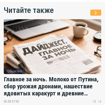
Читайте также
Общество
Главное за ночь. Молоко от Путина,
сбор урожая дронами, нашествие
ядовитых каракурт и древние
катакомбы
06.08 07:00
0
6