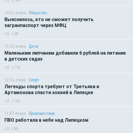
0
104
14:01, вчера
Общество
Выяснилось, кто не сможет получить
загранпаспорт через МФЦ
0
28
13:23, вчера
Дети
Маленьким липчанам добавили 6 рублей на питание
в детских садах
0
118
12:15, вчера
Спорт
Легенды спорта требуют от Третьяка и
Артамонова спасти хоккей в Липецке
0
166
11:07, вчера
Происшествия
ПВО работала в небе над Липецком
0
66