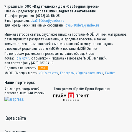
Учредитель:
ООО «Издательский дом «Свободная пресса»
Главный редактор:
Деревяшкин Владислав Анатольевич
Телефон редакции:
(4722) 33-58-25
E-mail редакции:
dva3-10der@yandex.ru
Для юридически значимых сообщений:
dva3-10der@yandex.ru
Мнения авторов статей, опубликованных на портале «МОЁ! Online», материалов,
размещённых в разделах «Мнения», «Народные новости», а также
комментариев пользователей к материалам сайта могут не совпадать
с позицией редакции газеты «МОЁ!» и портала «МОЁ! Online».
По вопросам размещения рекламы на сайте обращайтесь:
почта:
lip@kpv.ru
с пометкой «Реклама на портале "МОЁ! Липецк"»,
или по телефону (473) 267-94-13
RSS
Подписка на новости:
«МОЁ! Липецк» в сети:
«ВКонтакте»
,
Телеграм
,
«Одноклассники»
,
Twitter
Наши партнёры:
Альянс руководителей
Типография «Прайм Принт Воронеж»
региональных СМИ России
Карта сайта