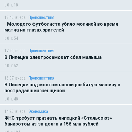
0
18
18:45, вчера
Происшествия
Молодого футболиста убило молнией во время
матча на глазах зрителей
0
54
17:20, вчера
Происшествия
В Липецке электросамокат сбил малыша
0
52
16:37, вчера
Происшествия
В Липецке под мостом нашли разбитую машину с
пострадавшей женщиной
0
48
14:25, вчера
Экономика
ФНС требует признать липецкий «Стальсоюз»
банкротом из-за долга в 156 млн рублей